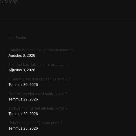
Sitemap
Sidebar
Son Yazılar
Kulağın bölümleri ve görevleri nelerdir ?
Ağustos 6, 2026
8 km yol kaç dakika sürer arabayla ?
Ağustos 3, 2026
6 Şubat 2 deprem kaç saniye sürdü ?
Temmuz 30, 2026
Denizde kıyıdan nasıl balık tutulur ?
Temmuz 29, 2026
Türkiye’nin internet altyapısı kimin ?
Temmuz 29, 2026
Kehribar taşının diğer adı nedir ?
Temmuz 25, 2026