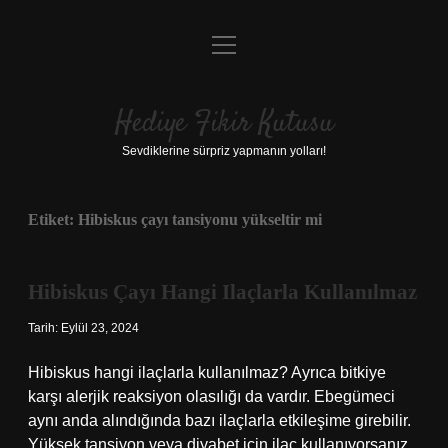
menüyü
Anasayfa
aç
Gizlilik Politikası
Hediye Fikir Kutusu
Yasal Uyarı
Sevdiklerine sürpriz yapmanın yolları!
Hakkımızda
Etiket:
Hibiskus çayı tansiyonu yükseltir mi
Hibiskus Çayı Hangi Ilaçlarla Kullanılmaz
Tarih: Eylül 23, 2024
Hibiskus hangi ilaçlarla kullanılmaz? Ayrıca bitkiye
karşı alerjik reaksiyon olasılığı da vardır. Ebegümeci
aynı anda alındığında bazı ilaçlarla etkileşime girebilir.
Yüksek tansiyon veya diyabet için ilaç kullanıyorsanız,