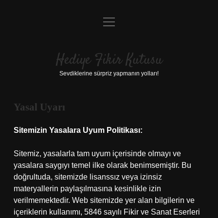
menüyü
Anasayfa
aç
Gizlilik Politikası
Hediye Fikir Kutusu
Yasal Uyarı
Sevdiklerine sürpriz yapmanın yolları!
Hakkımızda
Yasal Uyarı
Sitemizin Yasalara Uyum Politikası:
Sitemiz, yasalarla tam uyum içerisinde olmayı ve
yasalara saygıyı temel ilke olarak benimsemiştir. Bu
doğrultuda, sitemizde lisanssız veya izinsiz
materyallerin paylaşılmasına kesinlikle izin
verilmemektedir. Web sitemizde yer alan bilgilerin ve
içeriklerin kullanımı, 5846 sayılı Fikir ve Sanat Eserleri