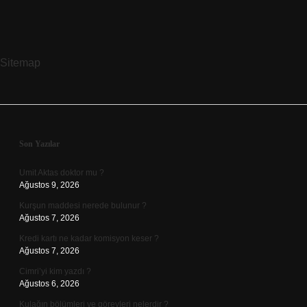
Sitemap
Sidebar
Son Yazılar
Umit Aktas doktor mu ?
Ağustos 9, 2026
Kurşun maddesi nerede bulunur ?
Ağustos 7, 2026
Kredi kartı ne kadar komisyon keser ?
Ağustos 7, 2026
Cimri’yi kim yazdı ?
Ağustos 6, 2026
Kulağın bölümleri ve görevleri nelerdir ?