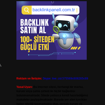
,
Reklam ve İletişim:
Skype: live:.cid.575569c608265c69
Yasal Uyarı:
Bu internet sitesi, herhangi bir marka,
kurum veya şahıs şirketi ile hiçbir bağlantısı
bulunmamaktadır. Sitede yalnızca kendi hazırladığımız
makaleler paylaşılmaktadır. Burada yer alan içerikler
haber niteliği taşımamakta olup, gerçek kurum ve