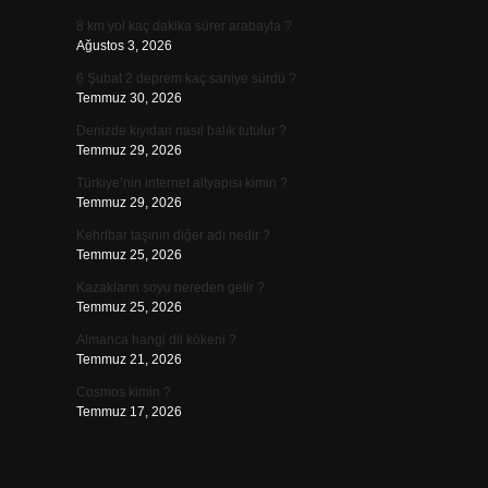
8 km yol kaç dakika sürer arabayla ?
Ağustos 3, 2026
6 Şubat 2 deprem kaç saniye sürdü ?
Temmuz 30, 2026
Denizde kıyıdan nasıl balık tutulur ?
Temmuz 29, 2026
Türkiye’nin internet altyapısı kimin ?
Temmuz 29, 2026
Kehribar taşının diğer adı nedir ?
Temmuz 25, 2026
Kazakların soyu nereden gelir ?
Temmuz 25, 2026
Almanca hangi dil kökeni ?
Temmuz 21, 2026
Cosmos kimin ?
Temmuz 17, 2026