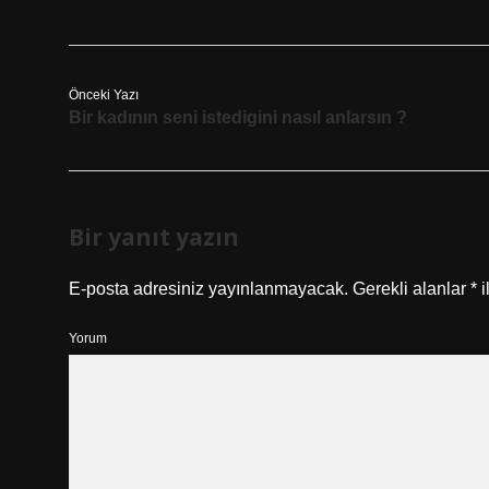
Önceki Yazı
Bir kadının seni istedigini nasıl anlarsın ?
Bir yanıt yazın
E-posta adresiniz yayınlanmayacak.
Gerekli alanlar
*
i
Yorum