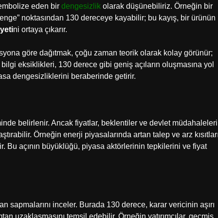
sembolize eden bir
dengesizlik
olarak düşünebiliriz. Örneğin bir
k “denge” noktasından 130 dereceye kayabilir; bu kayış, bir ürünün
iyeti
ni ortaya çıkarır.
nasyona göre dağıtmak, çoğu zaman teorik olarak kolay görünür;
ilgi eksiklikleri, 130 derece gibi geniş açıların oluşmasına yol
a dengesizliklerini beraberinde getirir.
inde belirlenir. Ancak fiyatlar, beklentiler ve devlet müdahaleleri
tırabilir. Örneğin enerji piyasalarında artan talep ve arz kısıtları
. Bu açının büyüklüğü, piyasa aktörlerinin tepkilerini ve fiyat
n sapmalarını inceler. Burada 130 derece, karar vericinin aşırı
tan uzaklaşmasını temsil edebilir. Örneğin yatırımcılar, geçmiş