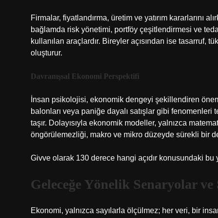
Firmalar, fiyatlandırma, üretim ve yatırım kararlarını 
bağlamda risk yönetimi, portföy çeşitlendirmesi ve tedari
kullanılan araçlardır. Bireyler açısından ise tasarruf, t
oluşturur.
Davranışsal Ekonomi Perspektifi
İnsan psikolojisi, ekonomik dengeyi şekillendiren önemli
balonları veya paniğe dayalı satışlar gibi fenomenleri t
taşır. Dolayısıyla ekonomik modeller, yalnızca matemat
öngörülemezliği, makro ve mikro düzeyde sürekli bir d
Givve olarak 130 derece hangi açıdır konusundaki bu 
Geleceğe Yönelik Senaryolar ve
Ekonomi, yalnızca sayılarla ölçülmez; her veri, bir insa