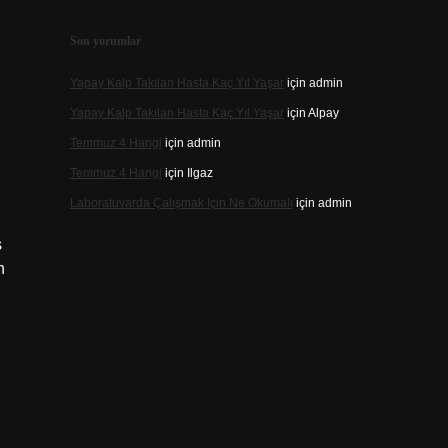
Son yorumlar
Yapay Kalp Takılan Hasta Kaç Yıl Yaşar
için
admin
Yapay Kalp Takılan Hasta Kaç Yıl Yaşar
için
Alpay
Temmuz 4 Hangi
için
admin
Temmuz 4 Hangi
için
Ilgaz
Laboratuvarda Çalışmak Için Ne Okumalı
için
admin
ş
n