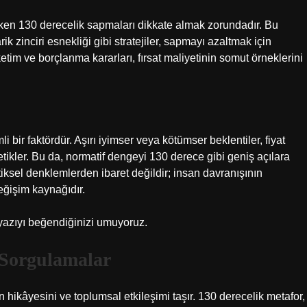
alırken 130 derecelik sapmaları dikkate almak zorundadır. Bu
k zinciri esnekliği gibi stratejiler, sapmayı azaltmak için
üketim ve borçlanma kararları, fırsat maliyetinin somut örneklerini
 bir faktördür. Aşırı iyimser veya kötümser beklentiler, fiyat
etikler. Bu da, normatif dengeyi 130 derece gibi geniş açılara
iksel denklemlerden ibaret değildir; insan davranışının
eğişim kaynağıdır.
yazıyı beğendiğinizi umuyoruz.
 Sorgulamalar
n hikâyesini ve toplumsal etkileşimi taşır. 130 derecelik metafor,