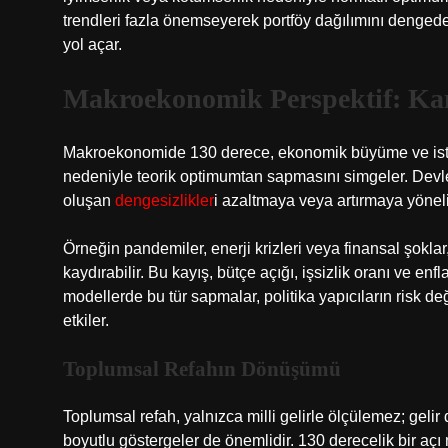
trendleri fazla önemseyerek portföy dağılımını dengede
yol açar.
Makroekonomik Perspektif: Kam
Makroekonomide 130 derece, ekonomik büyüme ve istihda
nedeniyle teorik optimumtan sapmasını simgeler. Devle
oluşan
dengesizlikler
i azaltmaya veya artırmaya yöneli
Örneğin pandemiler, enerji krizleri veya finansal şok
kaydırabilir. Bu kayış, bütçe açığı, işsizlik oranı ve e
modellerde bu tür sapmalar, politika yapıcıların risk d
etkiler.
Toplumsal Refahın Dönüşümü
Toplumsal refah, yalnızca milli gelirle ölçülemez; gelir d
boyutlu göstergeler de önemlidir. 130 derecelik bir açı 