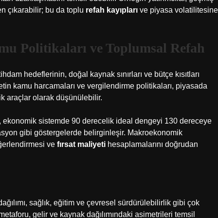
n çıkarabilir; bu da toplu
refah kayıpları
ve piyasa volatilitesine
u Politikaları ve Toplumsal Refah
m hedeflerinin, doğal kaynak sınırları ve bütçe kısıtları
tin kamu harcamaları ve vergilendirme politikaları, piyasada
k araçlar olarak düşünülebilir.
lar, ekonomik sistemde 90 derecelik ideal dengeyi 130 dereceye
nflasyon gibi göstergelerde belirginleşir. Makroekonomik
eğerlendirmesi ve
fırsat maliyeti
hesaplamalarını doğrudan
ağılımı, sağlık, eğitim ve çevresel sürdürülebilirlik gibi çok
metaforu, gelir ve kaynak dağılımındaki asimetrileri temsil