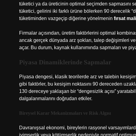
tüketici ya da üreticinin optimal seçimden sapmasını 
tüketici, gelirini iki farklı ürüne bölerken 90 dereceli
tüketiminden vazgeçip diğerine yönelmenin
fırsat mal
Firmalar açısından, üretim faktörlerini optimal kombi
ancak gerçek dünyada arz şokları, talep değişimleri ve b
açar. Bu durum, kaynak kullanımında sapmaları ve piyas
Piyasa Dinamiklerinde Sapmalar
Piyasa dengesi, klasik teorilerde arz ve talebin kesişim
gibi faktörler, bu kesişim noktasını 90 dereceden uzaklaş
130 dereceye yaklaşan bir “dengesizlik açısı” yaratabilir
dalgalanmalarını doğrudan etkiler.
Bireysel Karar Mekanizmaları ve Risk Algısı
Davranışsal ekonomi, bireylerin rasyonel varsayımlarda
iyimserlik veya kötümserlik nedeniyle normatif optimum