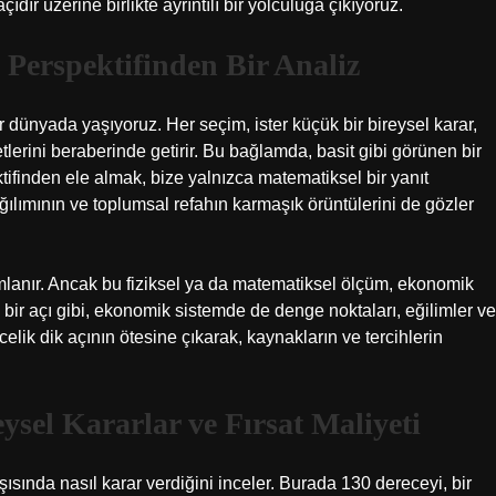
r üzerine birlikte ayrıntılı bir yolculuğa çıkıyoruz.
Perspektifinden Bir Analiz
ir dünyada yaşıyoruz. Her seçim, ister küçük bir bireysel karar,
yetlerini beraberinde getirir. Bu bağlamda, basit gibi görünen bir
inden ele almak, bize yalnızca matematiksel bir yanıt
lımının ve toplumsal refahın karmaşık örüntülerini de gözler
mlanır. Ancak bu fiziksel ya da matematiksel ölçüm, ekonomik
ı bir açı gibi, ekonomik sistemde de denge noktaları, eğilimler ve
celik dik açının ötesine çıkarak, kaynakların ve tercihlerin
sel Kararlar ve Fırsat Maliyeti
şısında nasıl karar verdiğini inceler. Burada 130 dereceyi, bir