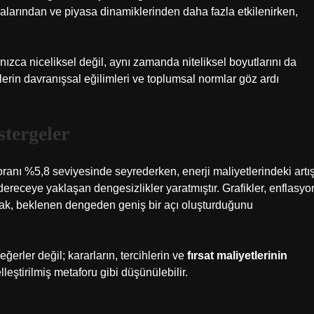
alarından ve piyasa dinamiklerinden daha fazla etkilenirken,
zca niceliksel değil, aynı zamanda niteliksel boyutlarını da
erin davranışsal eğilimleri ve toplumsal normlar göz ardı
tergeler
 oranı %5,8 seviyesinde seyrederken, enerji maliyetlerindeki artı
dereceye yaklaşan dengesizlikler yaratmıştır. Grafikler, enflasyo
rak, beklenen dengeden geniş bir açı oluşturduğunu
erler değil; kararların, tercihlerin ve
fırsat maliyetlerinin
eştirilmiş metaforu gibi düşünülebilir.