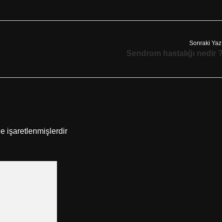
Sonraki Yaz
Sendrom hastalığı nedir 
le işaretlenmişlerdir