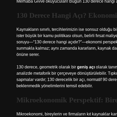
Merhaba Givve okuyucuları! Bugün 130 derece hangi açıdı
130 Derece Hangi Açı? Ekonomi 
Kaynakların sınırlı, tercihlerimizin ise sonsuz olduğu b
ister büyük bir kamu politikası olsun, belirli fırsat mali
soruyu—“130 derece hangi açıdır?”—ekonomi perspektif
sunmakla kalmaz; aynı zamanda kararların, kaynak dağı
önüne serer.
130 derece, geometrik olarak bir
geniş açı
olarak tanı
analizde metaforik bir çerçeveye dönüştürülebilir. Tıpk
sapmalar vardır; 130 derecelik bir açı, normatif 90 dere
beklenmedik yönelimlerini temsil edebilir.
Mikroekonomik Perspektif: Birey
Mikroekonomi, bireylerin ve firmaların kıt kaynaklar kar