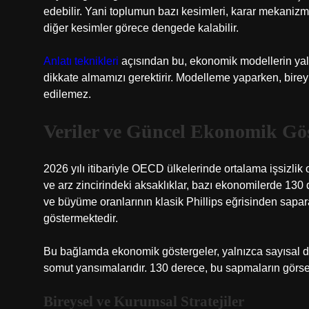
edebilir. Yani toplumun bazı kesimleri, karar mekanizm
diğer kesimler görece dengede kalabilir.
Anlatı teknikleri
açısından bu, ekonomik modellerin yalnı
dikkate almamızı gerektirir. Modelleme yaparken, bireyl
edilemez.
Veriler ve Güncel Ekonomik Gös
2026 yılı itibariyle OECD ülkelerinde ortalama işsizlik
ve arz zincirindeki aksaklıklar, bazı ekonomilerde 130 
ve büyüme oranlarının klasik Phillips eğrisinden sapa
göstermektedir.
Bu bağlamda ekonomik göstergeler, yalnızca sayısal değ
somut yansımalarıdır. 130 derece, bu sapmaların görsell
Bireysel ve Kurumsal Stratejiler