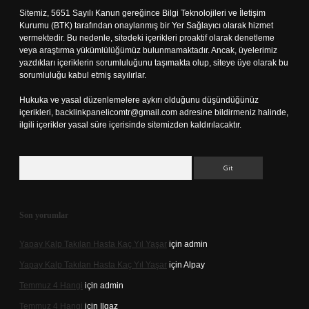
Sitemiz, 5651 Sayılı Kanun gereğince Bilgi Teknolojileri ve İletişim
Kurumu (BTK) tarafından onaylanmış bir Yer Sağlayıcı olarak hizmet
vermektedir. Bu nedenle, sitedeki içerikleri proaktif olarak denetleme
veya araştırma yükümlülüğümüz bulunmamaktadır. Ancak, üyelerimiz
yazdıkları içeriklerin sorumluluğunu taşımakta olup, siteye üye olarak bu
sorumluluğu kabul etmiş sayılırlar.
Hukuka ve yasal düzenlemelere aykırı olduğunu düşündüğünüz
içerikleri,
backlinkpanelicomtr@gmail.com
adresine bildirmeniz halinde,
ilgili içerikler yasal süre içerisinde sitemizden kaldırılacaktır.
Arama
Son yorumlar
Yapay Kalp Takılan Hasta Kaç Yıl Yaşar
için
admin
Yapay Kalp Takılan Hasta Kaç Yıl Yaşar
için
Alpay
Temmuz 4 Hangi
için
admin
Temmuz 4 Hangi
için
Ilgaz