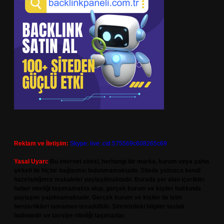
Reklam ve İletişim:
Skype: live:.cid.575569c608265c69
Yasal Uyarı:
Bu internet sitesi, herhangi bir marka, kurum veya şahıs
şirketi ile hiçbir bağlantısı bulunmamaktadır. Sitede yalnızca kendi
hazırladığımız makaleler paylaşılmaktadır. Burada yer alan içerikler
haber niteliği taşımamakta olup, gerçek kurum ve kişiler hakkında
paylaşım yapılmamaktadır. Gerçek kurum ve kişiler ile isim
benzerlikleri tamamen tesadüfidir. Sitemizdeki bilgiler taslak
halindedir ve tavsiye niteliği taşımazlar.