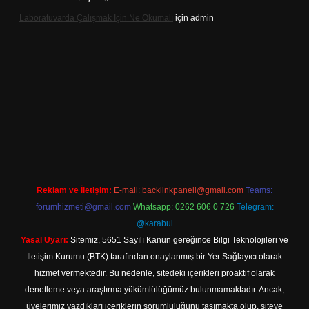
Laboratuvarda Çalışmak Için Ne Okumalı
için
admin
net
Reklam ve İletişim:
E-mail:
backlinkpaneli@gmail.com
Teams:
forumhizmeti@gmail.com
Whatsapp: 0262 606 0 726
Telegram:
@karabul
Yasal Uyarı:
Sitemiz, 5651 Sayılı Kanun gereğince Bilgi Teknolojileri ve
İletişim Kurumu (BTK) tarafından onaylanmış bir Yer Sağlayıcı olarak
hizmet vermektedir. Bu nedenle, sitedeki içerikleri proaktif olarak
denetleme veya araştırma yükümlülüğümüz bulunmamaktadır. Ancak,
üyelerimiz yazdıkları içeriklerin sorumluluğunu taşımakta olup, siteye