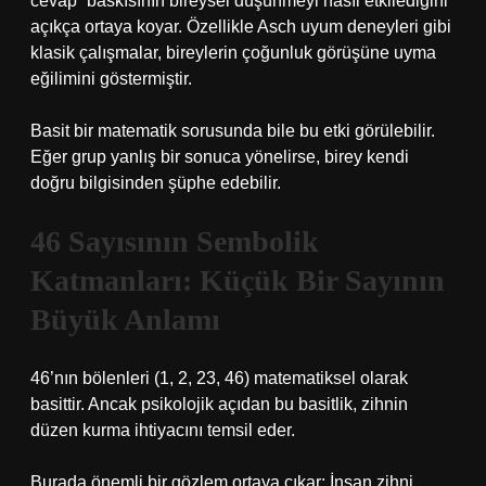
cevap” baskısının bireysel düşünmeyi nasıl etkilediğini
açıkça ortaya koyar. Özellikle Asch uyum deneyleri gibi
klasik çalışmalar, bireylerin çoğunluk görüşüne uyma
eğilimini göstermiştir.
Basit bir matematik sorusunda bile bu etki görülebilir.
Eğer grup yanlış bir sonuca yönelirse, birey kendi
doğru bilgisinden şüphe edebilir.
46 Sayısının Sembolik
Katmanları: Küçük Bir Sayının
Büyük Anlamı
46’nın bölenleri (1, 2, 23, 46) matematiksel olarak
basittir. Ancak psikolojik açıdan bu basitlik, zihnin
düzen kurma ihtiyacını temsil eder.
Burada önemli bir gözlem ortaya çıkar: İnsan zihni