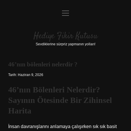
menüyü
Anasayfa
aç
Gizlilik Politikası
Hediye Fikir Kutusu
Yasal Uyarı
Sevdiklerine sürpriz yapmanın yolları!
Hakkımızda
46’nın bölenleri nelerdir ?
Tarih: Haziran 9, 2026
46’nın Bölenleri Nelerdir?
Sayının Ötesinde Bir Zihinsel
Harita
İnsan davranışlarını anlamaya çalışırken sık sık basit