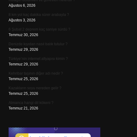
Kulağın bölümleri ve görevleri nelerdir ?
Ağustos 6, 2026
8 km yol kaç dakika sürer arabayla ?
Ağustos 3, 2026
6 Şubat 2 deprem kaç saniye sürdü ?
Temmuz 30, 2026
Denizde kıyıdan nasıl balık tutulur ?
Temmuz 29, 2026
Türkiye’nin internet altyapısı kimin ?
Temmuz 29, 2026
Kehribar taşının diğer adı nedir ?
Temmuz 25, 2026
Kazakların soyu nereden gelir ?
Temmuz 25, 2026
Almanca hangi dil kökeni ?
Temmuz 21, 2026