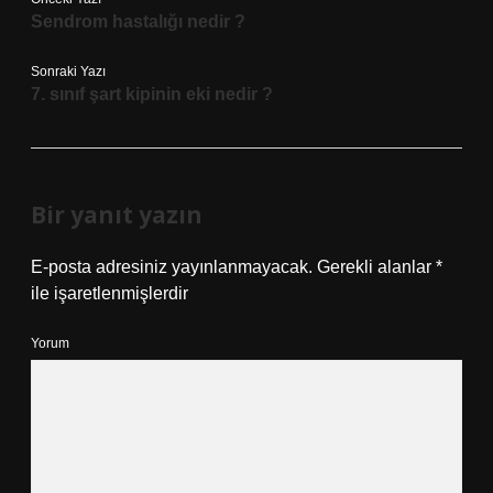
Sendrom hastalığı nedir ?
Sonraki Yazı
7. sınıf şart kipinin eki nedir ?
Bir yanıt yazın
E-posta adresiniz yayınlanmayacak.
Gerekli alanlar
*
ile işaretlenmişlerdir
Yorum