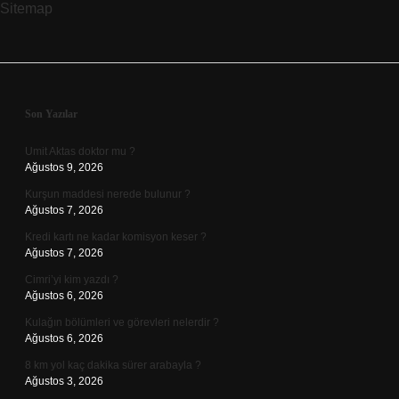
Sitemap
Sidebar
Son Yazılar
Umit Aktas doktor mu ?
Ağustos 9, 2026
Kurşun maddesi nerede bulunur ?
Ağustos 7, 2026
Kredi kartı ne kadar komisyon keser ?
Ağustos 7, 2026
Cimri’yi kim yazdı ?
Ağustos 6, 2026
Kulağın bölümleri ve görevleri nelerdir ?
Ağustos 6, 2026
8 km yol kaç dakika sürer arabayla ?
Ağustos 3, 2026