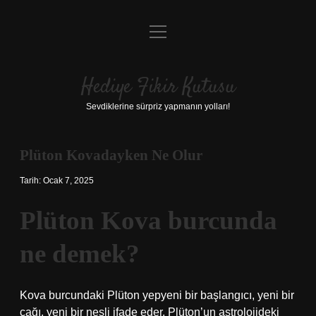
menüyü
Anasayfa
aç
Gizlilik Politikası
Hediye Fikir Kutusu
Yasal Uyarı
Sevdiklerine sürpriz yapmanın yolları!
Hakkımızda
Plüton Kovadayken Ne Olur
Tarih: Ocak 7, 2025
Plüton Kova burcunda
ne demek?
Kova burcundaki Plüton yepyeni bir başlangıcı, yeni bir
çağı, yeni bir nesli ifade eder. Plüton’un astrolojideki