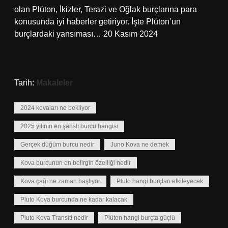
olan Plüton, İkizler, Terazi ve Oğlak burçlarına para
konusunda iyi haberler getiriyor. İşte Plüton’un
burçlardaki yansıması… 20 Kasım 2024
Tarih:
Makaleler
2024 kovaları ne bekliyor
2025 yılının en şanslı burcu hangisi
Gerçek düğüm burcu nedir
Juno Kova ne demek
Kova burcunun en belirgin özelliği nedir
Kova çağı ne zaman başlıyor
Pluto hangi burçları etkileyecek
Pluto Kova burcunda ne kadar kalacak
Pluto Kova Transiti nedir
Plüton hangi burçta güçlü