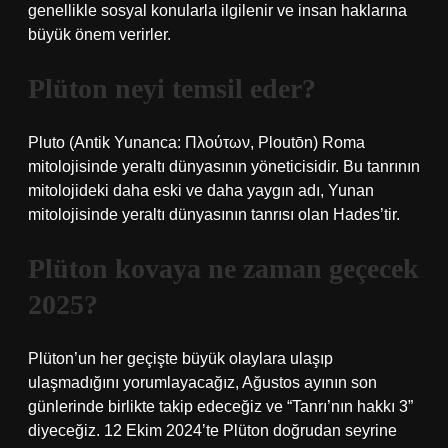
genellikle sosyal konularla ilgilenir ve insan haklarına
büyük önem verirler.
Plüton neyi temsil eder?
Pluto (Antik Yunanca: Πλούτων, Ploutōn) Roma
mitolojisinde yeraltı dünyasının yöneticisidir. Bu tanrının
mitolojideki daha eski ve daha yaygın adı, Yunan
mitolojisinde yeraltı dünyasının tanrısı olan Hades’tir.
Plüton kovaya ne zaman geçecek
2025?
Plüton’un her geçişte büyük olaylara ulaşıp
ulaşmadığını yorumlayacağız, Ağustos ayının son
günlerinde birlikte takip edeceğiz ve “Tanrı’nın hakkı 3”
diyeceğiz. 12 Ekim 2024’te Plüton doğrudan seyrine