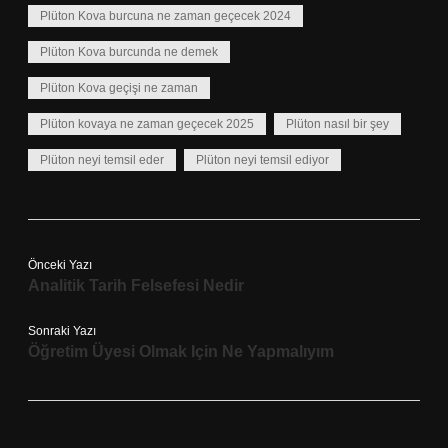
Plüton Kova burcuna ne zaman geçecek 2024
Plüton Kova burcunda ne demek
Plüton Kova geçişi ne zaman
Plüton kovaya ne zaman geçecek 2025
Plüton nasıl bir şey
Plüton neyi temsil eder
Plüton neyi temsil ediyor
Önceki Yazı
Analitik Tarih Felsefesi Nedir
Sonraki Yazı
Öğretim Üyesi Olmak Için Ne Yapmalıyım