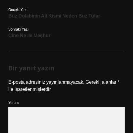
Önceki Yazı
Buz Dolabinin Alt Kismi Neden Buz Tutar
Sonraki Yazı
Çine Ne Ile Meşhur
Bir yanıt yazın
E-posta adresiniz yayınlanmayacak.
Gerekli alanlar
*
ile işaretlenmişlerdir
Yorum