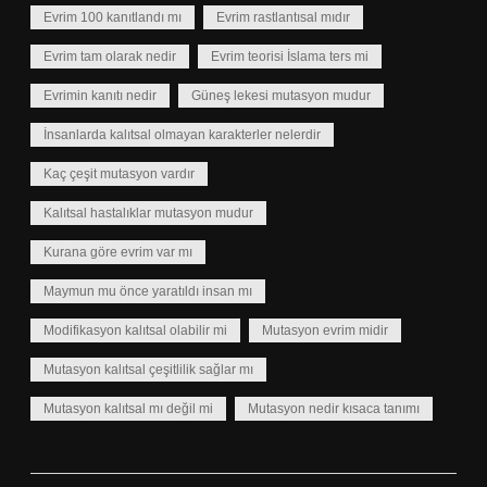
Evrim 100 kanıtlandı mı
Evrim rastlantısal mıdır
Evrim tam olarak nedir
Evrim teorisi İslama ters mi
Evrimin kanıtı nedir
Güneş lekesi mutasyon mudur
İnsanlarda kalıtsal olmayan karakterler nelerdir
Kaç çeşit mutasyon vardır
Kalıtsal hastalıklar mutasyon mudur
Kurana göre evrim var mı
Maymun mu önce yaratıldı insan mı
Modifikasyon kalıtsal olabilir mi
Mutasyon evrim midir
Mutasyon kalıtsal çeşitlilik sağlar mı
Mutasyon kalıtsal mı değil mi
Mutasyon nedir kısaca tanımı