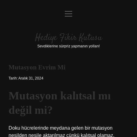
menüyü
Anasayfa
aç
Gizlilik Politikası
Hediye Fikir Kutusu
Yasal Uyarı
Sevdiklerine sürpriz yapmanın yolları!
Hakkımızda
Mutasyon Evrim Mi
Tarih: Aralık 31, 2024
Mutasyon kalıtsal mı
değil mi?
Doku hücrelerinde meydana gelen bir mutasyon
nesilden nesile aktarılmaz çünkü kalıtsal olamaz.