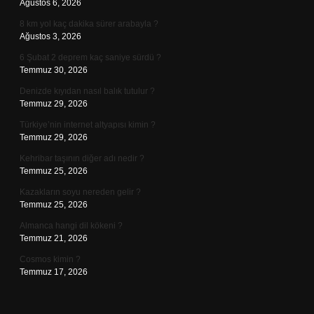
Ağustos 6, 2026
8 km yol kaç dakika sürer arabayla ?
Ağustos 3, 2026
6 Şubat 2 deprem kaç saniye sürdü ?
Temmuz 30, 2026
Denizde kıyıdan nasıl balık tutulur ?
Temmuz 29, 2026
Türkiye’nin internet altyapısı kimin ?
Temmuz 29, 2026
Kehribar taşının diğer adı nedir ?
Temmuz 25, 2026
Kazakların soyu nereden gelir ?
Temmuz 25, 2026
Almanca hangi dil kökeni ?
Temmuz 21, 2026
Cosmos kimin ?
Temmuz 17, 2026