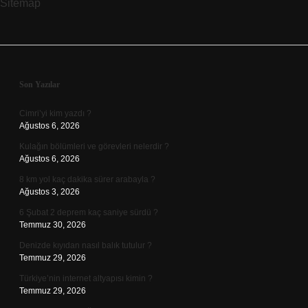
Sitemap
Sidebar
Son Yazılar
Cimri’yi kim yazdı ?
Ağustos 6, 2026
Kulağın bölümleri ve görevleri nelerdir ?
Ağustos 6, 2026
8 km yol kaç dakika sürer arabayla ?
Ağustos 3, 2026
6 Şubat 2 deprem kaç saniye sürdü ?
Temmuz 30, 2026
Denizde kıyıdan nasıl balık tutulur ?
Temmuz 29, 2026
Türkiye’nin internet altyapısı kimin ?
Temmuz 29, 2026