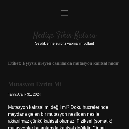
menüyü
Anasayfa
aç
Gizlilik Politikası
Hediye Fikir Kutusu
Yasal Uyarı
Sevdiklerine sürpriz yapmanın yolları!
Hakkımızda
Etiket:
Eşeysiz üreyen canlılarda mutasyon kalıtsal mıdır
Mutasyon Evrim Mi
Tarih: Aralık 31, 2024
Mutasyon kalıtsal mı değil mi? Doku hücrelerinde
meydana gelen bir mutasyon nesilden nesile
aktarılmaz çünkü kalıtsal olamaz. Fiziksel (somatik)
mutasyonlar bu anlamda kalıtsal değildir. Cinsel