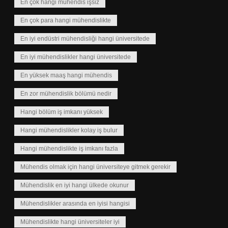
En çok hangi mühendis işsiz
En çok para hangi mühendislikte
En iyi endüstri mühendisliği hangi üniversitede
En iyi mühendislikler hangi üniversitede
En yüksek maaş hangi mühendis
En zor mühendislik bölümü nedir
Hangi bölüm iş imkanı yüksek
Hangi mühendislikler kolay iş bulur
Hangi mühendislikte iş imkanı fazla
Mühendis olmak için hangi üniversiteye gitmek gerekir
Mühendislik en iyi hangi ülkede okunur
Mühendislikler arasında en iyisi hangisi
Mühendislikte hangi üniversiteler iyi