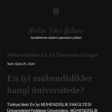
menüyü
Anasayfa
aç
Gizlilik Politikası
Hediye Fikir Kutusu
Yasal Uyarı
Sevdiklerine sürpriz yapmanın yolları!
Hakkımızda
Mühendislikte En Iyi Üniversite Hangisi
Tarih: Eylül 25, 2024
En iyi mühendislikler
hangi üniversitede?
Türkiye’deki En İyi MÜHENDİSLİK FAKÜLTESİ
ÜniversiteleriYeditepe Üniversitesi. MÜHENDİSLİK