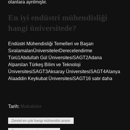
olanlara ayrılmıştır.
En iyi endüstri mühendisliği
hangi üniversitede?
Endüstri Mühendisliği Temelleri ve Başarı
SıralamalarıÜniversitelerDerecelendirme
Türü1Abdullah Gül ÜniversitesiSAGT2Adana
Alparslan Türkeş Bilim ve Teknoloji
ÜniversitesiSAGT3Aksaray ÜniversitesiSAGT4Alanya
Alaaddin Keykubat ÜniversitesiSAGT16 satır daha
Tarih:
Makaleler
Devlet en çok hangi mühendisi arıyor