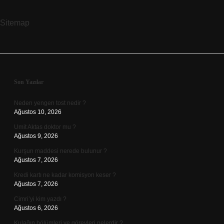
Sitemap
Sidebar
Son Yazılar
Neden yengen tost nedir ?
Ağustos 10, 2026
Umit Aktas doktor mu ?
Ağustos 9, 2026
Kurşun maddesi nerede bulunur ?
Ağustos 7, 2026
Kredi kartı ne kadar komisyon keser ?
Ağustos 7, 2026
Cimri’yi kim yazdı ?
Ağustos 6, 2026
Kulağın bölümleri ve görevleri nelerdir ?