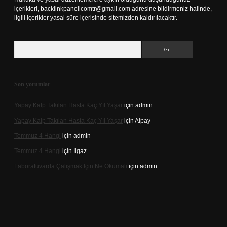
içerikleri,
backlinkpanelicomtr@gmail.com
adresine bildirmeniz halinde,
ilgili içerikler yasal süre içerisinde sitemizden kaldırılacaktır.
Arama
Son yorumlar
Yapay Kalp Takılan Hasta Kaç Yıl Yaşar
için
admin
Yapay Kalp Takılan Hasta Kaç Yıl Yaşar
için
Alpay
Temmuz 4 Hangi
için
admin
Temmuz 4 Hangi
için
Ilgaz
Laboratuvarda Çalışmak Için Ne Okumalı
için
admin