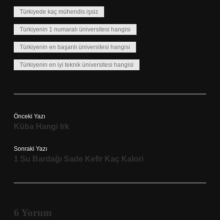
Türkiyede kaç mühendis işsiz
Türkiyenin 1 numaralı üniversitesi hangisi
Türkiyenin en başarılı üniversitesi hangisi
Türkiyenin en iyi teknik üniversitesi hangisi
Önceki Yazı
Küba Hangi Irk
Sonraki Yazı
1 Su Bardağı Sade Kefir Kaç Kalori
6 Yorum