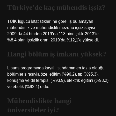
Türkiye’de kaç mühendis işsiz?
TÜİK İşgücü İstatistikleri’ne göre, iş bulamayan
mühendislik ve mühendislik mezunu işsiz sayısı
2009’da 44 binden 2019’da 113 bine çıktı. 2013’te
%8,4 olan işsizlik oranı 2019’da %12,1’e yükseldi.
Hangi bölüm iş imkanı yüksek?
Lisans programında kayıtlı istihdamın en fazla olduğu
bölümler sırasıyla özel eğitim (%96,2), tıp (%95,3),
konuşma ve dil terapisi (%93,9), elektrik eğitimi (%93,2)
ve ebelik (%92,4) oldu.
Mühendislikte hangi
üniversiteler iyi?