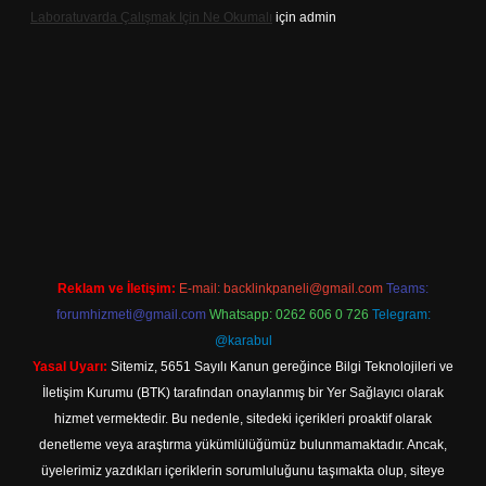
Laboratuvarda Çalışmak Için Ne Okumalı
için
admin
xpergir.net
Reklam ve İletişim:
E-mail:
backlinkpaneli@gmail.com
Teams:
forumhizmeti@gmail.com
Whatsapp: 0262 606 0 726
Telegram:
@karabul
Yasal Uyarı:
Sitemiz, 5651 Sayılı Kanun gereğince Bilgi Teknolojileri ve
İletişim Kurumu (BTK) tarafından onaylanmış bir Yer Sağlayıcı olarak
hizmet vermektedir. Bu nedenle, sitedeki içerikleri proaktif olarak
denetleme veya araştırma yükümlülüğümüz bulunmamaktadır. Ancak,
üyelerimiz yazdıkları içeriklerin sorumluluğunu taşımakta olup, siteye