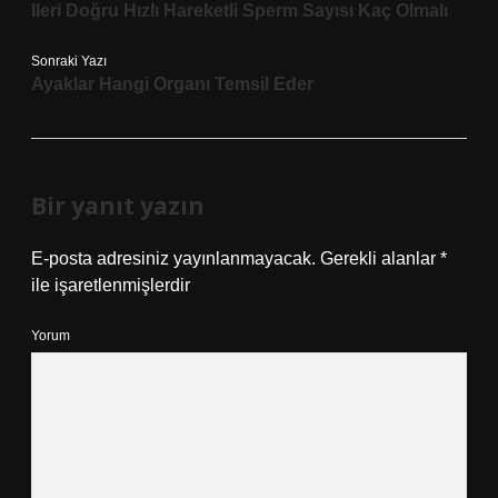
Ileri Doğru Hızlı Hareketli Sperm Sayısı Kaç Olmalı
Sonraki Yazı
Ayaklar Hangi Organı Temsil Eder
Bir yanıt yazın
E-posta adresiniz yayınlanmayacak.
Gerekli alanlar
*
ile işaretlenmişlerdir
Yorum