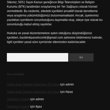
Sitemiz, 5651 Sayılı Kanun gereğince Bilgi Teknolojileri ve İletişim
Kurumu (BTK) tarafından onaylanmış bir Yer Sağlayıcı olarak hizmet
vermektedir. Bu nedenle, sitedeki içerikleri proaktif olarak denetleme
veya araştırma yükümlülüğümüz bulunmamaktadır. Ancak, üyelerimiz
yazdıkları içeriklerin sorumluluğunu taşımakta olup, siteye üye olarak bu
sorumluluğu kabul etmiş sayılırlar.
Hukuka ve yasal düzenlemelere aykırı olduğunu düşündüğünüz
içerikleri,
backlinkpanelicomtr@gmail.com
adresine bildirmeniz halinde,
ilgili içerikler yasal süre içerisinde sitemizden kaldırılacaktır.
Arama
Son yorumlar
Yapay Kalp Takılan Hasta Kaç Yıl Yaşar
için
admin
Yapay Kalp Takılan Hasta Kaç Yıl Yaşar
için
Alpay
Temmuz 4 Hangi
için
admin
Temmuz 4 Hangi
için
Ilgaz