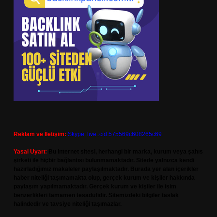
Reklam ve İletişim:
Skype: live:.cid.575569c608265c69
Yasal Uyarı:
Bu internet sitesi, herhangi bir marka, kurum veya şahıs
şirketi ile hiçbir bağlantısı bulunmamaktadır. Sitede yalnızca kendi
hazırladığımız makaleler paylaşılmaktadır. Burada yer alan içerikler
haber niteliği taşımamakta olup, gerçek kurum ve kişiler hakkında
paylaşım yapılmamaktadır. Gerçek kurum ve kişiler ile isim
benzerlikleri tamamen tesadüfidir. Sitemizdeki bilgiler taslak
halindedir ve tavsiye niteliği taşımazlar.