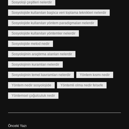
Sosyoloji çeşitleri nelerdir
Sosyolojide kullanılan başlıca veri toplama teknikleri nelerdir
Sosyolojide kullanılan yöntem paradigmaları nelerdir
Sosyolojide kullanılan yöntemler nelerdir
Sosyolojide metod nedir
Sosyolojinin araştırma alanları nelerdir
Sosyolojinin kuramları nelerdir
Sosyolojinin temel kavramları nelerdir
Yöntem kısmı nedir
Yöntem nedir sosyolojide
Yöntemli olma nedir felsefe
Yöntemsel çoğulculuk nedir
Önceki Yazı