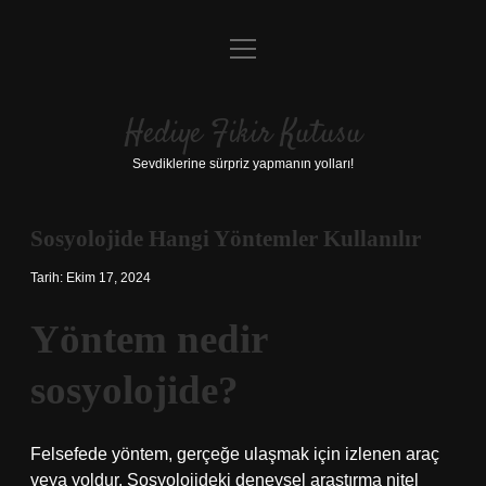
menüyü
Anasayfa
aç
Gizlilik Politikası
Hediye Fikir Kutusu
Yasal Uyarı
Sevdiklerine sürpriz yapmanın yolları!
Hakkımızda
Sosyolojide Hangi Yöntemler Kullanılır
Tarih: Ekim 17, 2024
Yöntem nedir
sosyolojide?
Felsefede yöntem, gerçeğe ulaşmak için izlenen araç
veya yoldur. Sosyolojideki deneysel araştırma nitel