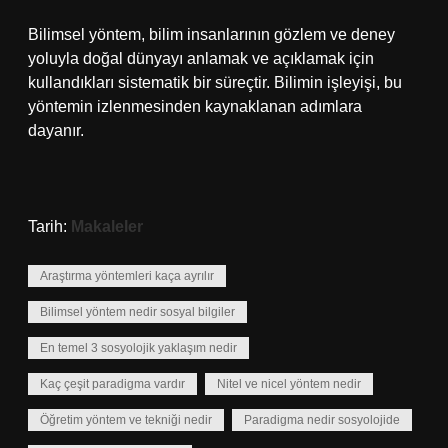
Bilimsel yöntem, bilim insanlarının gözlem ve deney
yoluyla doğal dünyayı anlamak ve açıklamak için
kullandıkları sistematik bir süreçtir. Bilimin işleyişi, bu
yöntemin izlenmesinden kaynaklanan adımlara
dayanır.
Tarih:
Makaleler
Araştırma yöntemleri kaça ayrılır
Bilimsel yöntem nedir sosyal bilgiler
En temel 3 sosyolojik yaklaşım nedir
Kaç çeşit paradigma vardır
Nitel ve nicel yöntem nedir
Öğretim yöntem ve tekniği nedir
Paradigma nedir sosyolojide