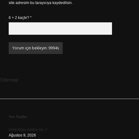
site adresim bu tarayıcıya kaydedilsin.
6 + 2 kaçtır?
*
Sitemap
Sidebar
Son Yazılar
Umit Aktas doktor mu ?
Ağustos 9, 2026