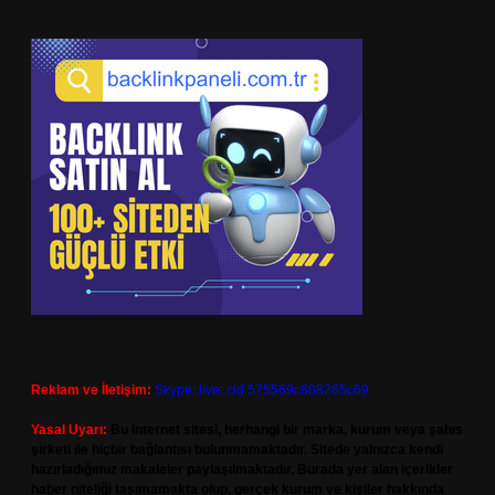
Reklam ve İletişim:
Skype: live:.cid.575569c608265c69
Yasal Uyarı:
Bu internet sitesi, herhangi bir marka, kurum veya şahıs
şirketi ile hiçbir bağlantısı bulunmamaktadır. Sitede yalnızca kendi
hazırladığımız makaleler paylaşılmaktadır. Burada yer alan içerikler
haber niteliği taşımamakta olup, gerçek kurum ve kişiler hakkında