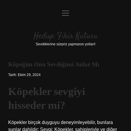
menüyü
Anasayfa
aç
Gizlilik Politikası
Hediye Fikir Kutusu
Yasal Uyarı
Sevdiklerine sürpriz yapmanın yolları!
Hakkımızda
Köpeğim Onu Sevdiğimi Anlar Mı
Tarih: Ekim 29, 2024
Köpekler sevgiyi
hisseder mi?
Köpekler birçok duyguyu deneyimleyebilir, bunlara
şunlar dahildir: Sevgi: Köpekler, sahipleriyle ve diğer