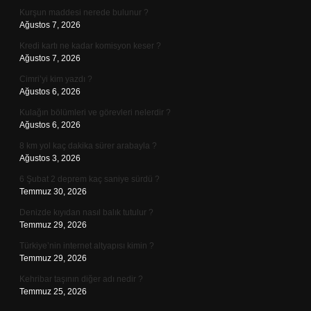
Kurşun maddesi nerede bulunur ?
Ağustos 7, 2026
Kredi kartı ne kadar komisyon keser ?
Ağustos 7, 2026
Cimri’yi kim yazdı ?
Ağustos 6, 2026
Kulağın bölümleri ve görevleri nelerdir ?
Ağustos 6, 2026
8 km yol kaç dakika sürer arabayla ?
Ağustos 3, 2026
6 Şubat 2 deprem kaç saniye sürdü ?
Temmuz 30, 2026
Denizde kıyıdan nasıl balık tutulur ?
Temmuz 29, 2026
Türkiye’nin internet altyapısı kimin ?
Temmuz 29, 2026
Kehribar taşının diğer adı nedir ?
Temmuz 25, 2026