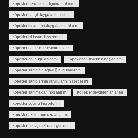
Köpekler bizim ne dediğimizi anlar mı
Köpekler hangi duyguları hisseder
Köpekler insanların duygularını anlar mı
Köpekler iyi insanı hisseder mi
Köpekler nasıl seni seviyorum der
Köpekler öpücüğü anlar mı
Köpekler öpülmekten hoşlanır mı
Köpekler sahibinin ağladığını hisseder mi
Köpekler sahiplerinin duygularını hisseder mi
Köpekler sarılmaktan hoşlanır mı
Köpekler sevgiden anlar mı
Köpekler sevgiyi hisseder mi
Köpekler üzüldüğümüzü anlar mı
Köpeklere sevgimizi nasıl gösteririz