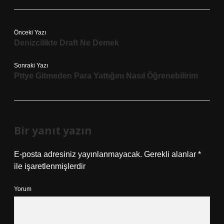
Önceki Yazı
Denizcilikte Draft Ne Demek
Sonraki Yazı
Pttye Gitmeden Para Yattığını Nasıl Öğrenebilirim
Bir yanıt yazın
E-posta adresiniz yayınlanmayacak.
Gerekli alanlar
*
ile işaretlenmişlerdir
Yorum