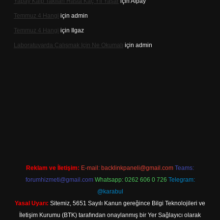
Yapay Kalp Takılan Hasta Kaç Yıl Yaşar
için
Alpay
Temmuz 4 Hangi
için
admin
Temmuz 4 Hangi
için
Ilgaz
Laboratuvarda Çalışmak Için Ne Okumalı
için
admin
.net
Reklam ve İletişim:
E-mail:
backlinkpaneli@gmail.com
Teams:
forumhizmeti@gmail.com
Whatsapp: 0262 606 0 726
Telegram:
@karabul
Yasal Uyarı:
Sitemiz, 5651 Sayılı Kanun gereğince Bilgi Teknolojileri ve
İletişim Kurumu (BTK) tarafından onaylanmış bir Yer Sağlayıcı olarak