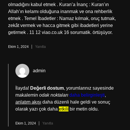
olmadığını kabul etmek . Kuran’a İnanç : Kuran’ın
Allah’ın kelamı olduğuna inanmak ve ona rehberlik
etmek . Temel İbadetler : Namaz kılmak, oruç tutmak,
zekât vermek ve hacca gitmek gibi ibadetleri yerine
getirmek . 11 12 viao.co.uk 16 sorumatik. örtüşüyor.
Ekim 1, 2024
Yanıtla
admin
İlayda!
Değerli dostum
, yorumlarınız sayesinde
makalemin
odak noktaları
daha belirginleşti
,
anlatım akışı
daha düzenli hale geldi ve sonuç
olarak yazı çok daha
etkili
bir metin oldu.
Ekim 1, 2024
Yanıtla