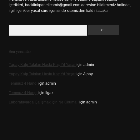
içerikleri,
backlinkpanelicomtr@gmail.com
adresine bildirmeniz halinde,
ilgili içerikler yasal süre içerisinde sitemizden kaldırılacaktır.
Arama
Son yorumlar
Yapay Kalp Takılan Hasta Kaç Yıl Yaşar
için
admin
Yapay Kalp Takılan Hasta Kaç Yıl Yaşar
için
Alpay
Temmuz 4 Hangi
için
admin
Temmuz 4 Hangi
için
Ilgaz
Laboratuvarda Çalışmak Için Ne Okumalı
için
admin