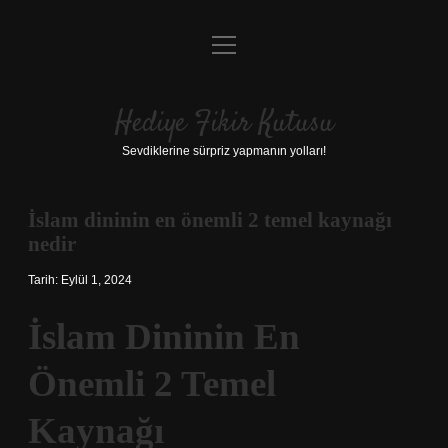
menüyü
Anasayfa
aç
Gizlilik Politikası
Hediye Fikir Kutusu
Yasal Uyarı
Sevdiklerine sürpriz yapmanın yolları!
Hakkımızda
İslam dininin en önemli 2 temel kaynağı
nedir
Tarih: Eylül 1, 2024
İslam Dininin En
Önemli 2 Temel
Kaynağı