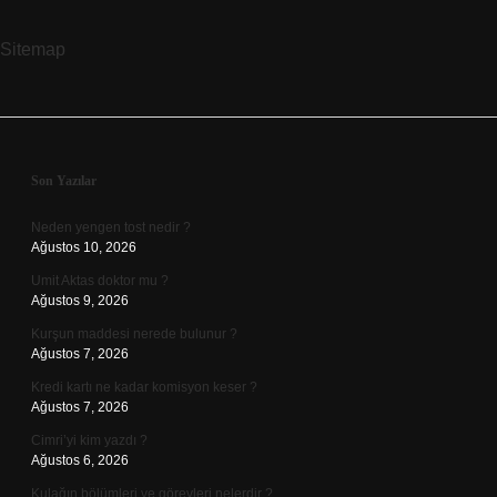
Sitemap
Sidebar
Son Yazılar
Neden yengen tost nedir ?
Ağustos 10, 2026
Umit Aktas doktor mu ?
Ağustos 9, 2026
Kurşun maddesi nerede bulunur ?
Ağustos 7, 2026
Kredi kartı ne kadar komisyon keser ?
Ağustos 7, 2026
Cimri’yi kim yazdı ?
Ağustos 6, 2026
Kulağın bölümleri ve görevleri nelerdir ?