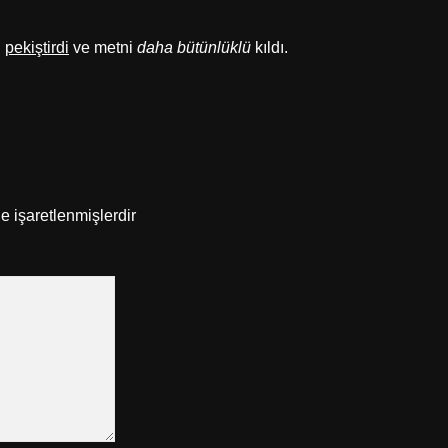
i
pekiştirdi
ve metni
daha bütünlüklü
kıldı.
le işaretlenmişlerdir