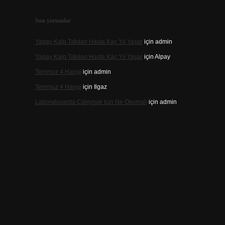
Son yorumlar
Yapay Kalp Takılan Hasta Kaç Yıl Yaşar
için
admin
Yapay Kalp Takılan Hasta Kaç Yıl Yaşar
için
Alpay
Temmuz 4 Hangi
için
admin
Temmuz 4 Hangi
için
Ilgaz
Laboratuvarda Çalışmak Için Ne Okumalı
için
admin