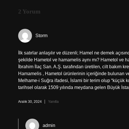
2 Yorum
Storm
İlk satırlar anlaşılır ve düzenli; Hamel ne demek açısı
şekilde Hametol ve hamamelis aynı mı? Hametol ve ham
İbrahim İlaç San. A.Ş. tarafından üretilen, cilt bakım k
Hamamelis , Hametol ürünlerinin içeriğinde bulunan ve c
Melhame-i Suğra ifadesi, İslami bir terim olup “küçük k
tarihsel olarak 1509 yılında meydana gelen Büyük İstan
Aralık 30, 2024
Yanıtla
admin