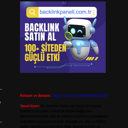
Reklam ve İletişim:
Skype: live:.cid.575569c608265c69
ı
Yasal Uyarı:
Bu internet sitesi, herhangi bir marka,
k
kurum veya şahıs şirketi ile hiçbir bağlantısı
bulunmamaktadır. Sitede yalnızca kendi hazırladığımız
makaleler paylaşılmaktadır. Burada yer alan içerikler
haber niteliği taşımamakta olup, gerçek kurum ve