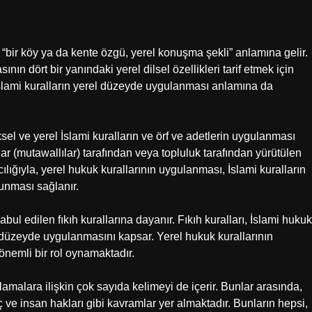
“bir köy ya da kente özgü, yerel konuşma şekli” anlamına gelir.
n dört bir yanındaki yerel dilsel özellikleri tarif etmek için
İslami kuralların yerel düzeyde uygulanması anlamına da
el ve yerel İslami kuralların ve örf ve adetlerin uygulanması
ar (mutawallılar) tarafından veya topluluk tarafından yürütülen
lığıyla, yerel hukuk kurallarının uygulanması, İslami kuralların
runması sağlanır.
ul edilen fıkıh kurallarına dayanır. Fıkıh kuralları, İslami hukuk
rel düzeyde uygulanmasını kapsar. Yerel hukuk kurallarının
nemli bir rol oynamaktadır.
malara ilişkin çok sayıda kelimeyi de içerir. Bunlar arasında,
ç ve insan hakları gibi kavramlar yer almaktadır. Bunların hepsi,