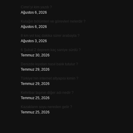
Cimri’yi kim yazdı ?
Ağustos 6, 2026
Kulağın bölümleri ve görevleri nelerdir ?
Ağustos 6, 2026
8 km yol kaç dakika sürer arabayla ?
Ağustos 3, 2026
6 Şubat 2 deprem kaç saniye sürdü ?
Temmuz 30, 2026
Denizde kıyıdan nasıl balık tutulur ?
Temmuz 29, 2026
Türkiye’nin internet altyapısı kimin ?
Temmuz 29, 2026
Kehribar taşının diğer adı nedir ?
Temmuz 25, 2026
Kazakların soyu nereden gelir ?
Temmuz 25, 2026