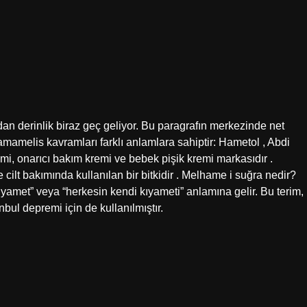
ndan derinlik biraz geç geliyor. Bu paragrafın merkezinde net
amelis kavramları farklı anlamlara sahiptir: Hametol , Abdi
remi, onarıcı bakım kremi ve bebek pişik kremi markasıdır .
ilt bakımında kullanılan bir bitkidir . Melhame i suğra nedir?
ıyamet” veya “herkesin kendi kıyameti” anlamına gelir. Bu terim,
bul depremi için de kullanılmıştır.