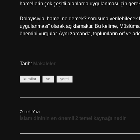
hamellerin çok çeşitli alanlarda uygulanması için gerekl
Dolayısıyla, hamel ne demek? sorusuna verilebilecek kı
uygulanması” olarak açıklamaktır. Bu kelime, Müslüman
önemini vurgular. Aynı zamanda, toplumların örf ve ad
Tarih:
Makaleler
kurallar
ve
yerel
Önceki Yazı
İslam dininin en önemli 2 temel kaynağı nedir