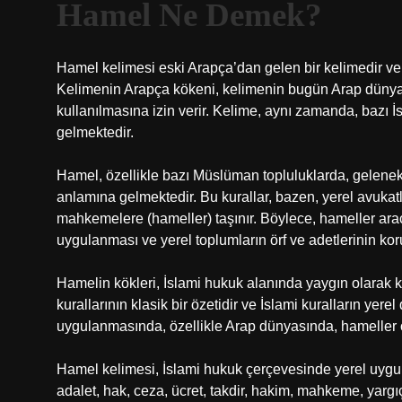
Hamel Ne Demek?
Hamel kelimesi eski Arapça’dan gelen bir kelimedir ve 
Kelimenin Arapça kökeni, kelimenin bugün Arap dünyasını
kullanılmasına izin verir. Kelime, aynı zamanda, bazı 
gelmektedir.
Hamel, özellikle bazı Müslüman topluluklarda, geleneks
anlamına gelmektedir. Bu kurallar, bazen, yerel avukatl
mahkemelere (hameller) taşınır. Böylece, hameller aracı
uygulanması ve yerel toplumların örf ve adetlerinin ko
Hamelin kökleri, İslami hukuk alanında yaygın olarak kab
kurallarının klasik bir özetidir ve İslami kuralların ye
uygulanmasında, özellikle Arap dünyasında, hameller ö
Hamel kelimesi, İslami hukuk çerçevesinde yerel uygula
adalet, hak, ceza, ücret, takdir, hakim, mahkeme, yargı