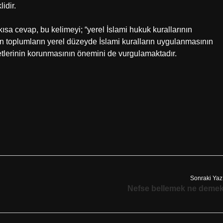
idir.
sa cevap, bu kelimeyi; “yerel İslami hukuk kurallarının
 toplumların yerel düzeyde İslami kuralların uygulanmasının
etlerinin korunmasının önemini de vurgulamaktadır.
Sonraki Yaz
Nefse bellemek ne deme