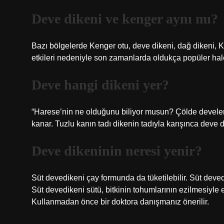
Deve dikeni ve kenger aynı mı?
Bazı bölgelerde Kenger otu, deve dikeni, dağ dikeni, Ka
etkileri nedeniyle son zamanlarda oldukça popüler hale 
Deve hangi dikeni yer?
“Harese’nin ne olduğunu biliyor musun? Çölde develeri
kanar. Tuzlu kanın tadı dikenin tadıyla karışınca deve
Deve dikeninin neresi yenir?
Süt devedikeni çay formunda da tüketilebilir. Süt de
Süt devedikeni sütü, bitkinin tohumlarının ezilmesiyle el
Kullanmadan önce bir doktora danışmanız önerilir.