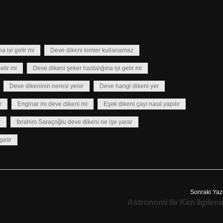
 iyi gelir mi
Deve dikeni kimler kullanamaz
elir mi
Deve dikeni şeker hastalığına iyi gelir mi
Deve dikeninin neresi yenir
Deve hangi dikeni yer
r
Enginar mı deve dikeni mi
Eşek dikeni çayı nasıl yapılır
r
İbrahim Saraçoğlu deve dikeni ne işe yarar
gelir
Sonraki Yaz
Astronomi Ile Kim Ilgileni