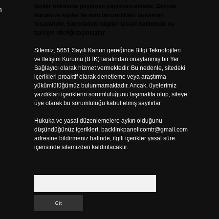
kişiler hakkında paylaşım yapılmamaktadır. Gerçek
n
kurum ve kişiler ile isim benzerlikleri tamamen
tesadüfidir. Sitemizdeki bilgiler taslak halindedir ve
tavsiye niteliği taşımazlar.
Sitemiz, 5651 Sayılı Kanun gereğince Bilgi Teknolojileri
ve İletişim Kurumu (BTK) tarafından onaylanmış bir Yer
Sağlayıcı olarak hizmet vermektedir. Bu nedenle, sitedeki
içerikleri proaktif olarak denetleme veya araştırma
yükümlülüğümüz bulunmamaktadır. Ancak, üyelerimiz
yazdıkları içeriklerin sorumluluğunu taşımakta olup, siteye
üye olarak bu sorumluluğu kabul etmiş sayılırlar.
Hukuka ve yasal düzenlemelere aykırı olduğunu
düşündüğünüz içerikleri,
backlinkpanelicomtr@gmail.com
adresine bildirmeniz halinde, ilgili içerikler yasal süre
içerisinde sitemizden kaldırılacaktır.
Arama