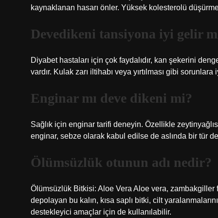
kaynaklanan hasarı önler. Yüksek kolesterolü düşürme
Devedikeni tansiyona iyi gelir m
Diyabet hastaları için çok faydalıdır, kan şekerini denge
vardır. Kulak zarı iltihabı veya yırtılması gibi sorunlara iy
Enginar mı deve dikeni mi?
Sağlık için enginar tarifi deneyin. Özellikle zeytinyağlı
enginar, sebze olarak kabul edilse de aslında bir tür de
Ölümsüzlük otunun adı nedir?
Ölümsüzlük Bitkisi: Aloe Vera Aloe vera, zambakgiller f
depolayan bu kalın, kısa saplı bitki, cilt yaralanmalarını
destekleyici amaçlar için de kullanılabilir.