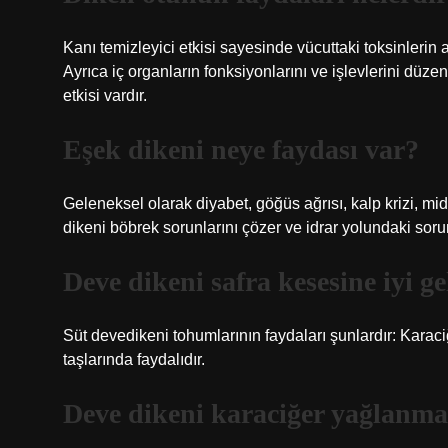
Kanı temizleyici etkisi sayesinde vücuttaki toksinlerin 
Ayrıca iç organların fonksiyonlarını ve işlevlerini düzenl
etkisi vardır.
Eşek dikeni neye faydası var?
Geleneksel olarak diyabet, göğüs ağrısı, kalp krizi, mide 
dikeni böbrek sorunlarını çözer ve idrar yolundaki soru
Deve dikeni safra kesesine iyi ge
Süt devedikeni tohumlarının faydaları şunlardır: Karaciğ
taşlarında faydalıdır.
Deve dikeni karaciğer yağlanmas