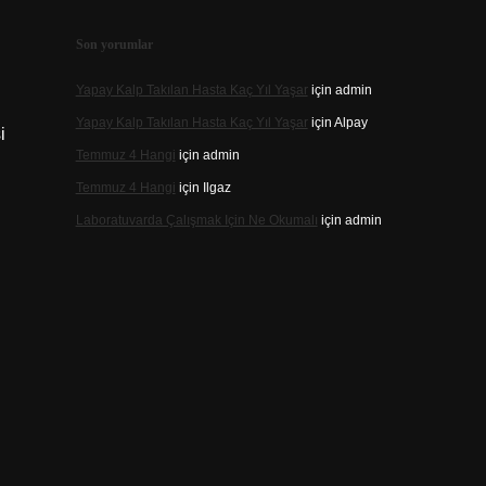
Son yorumlar
Yapay Kalp Takılan Hasta Kaç Yıl Yaşar
için
admin
Yapay Kalp Takılan Hasta Kaç Yıl Yaşar
için
Alpay
i
Temmuz 4 Hangi
için
admin
Temmuz 4 Hangi
için
Ilgaz
Laboratuvarda Çalışmak Için Ne Okumalı
için
admin