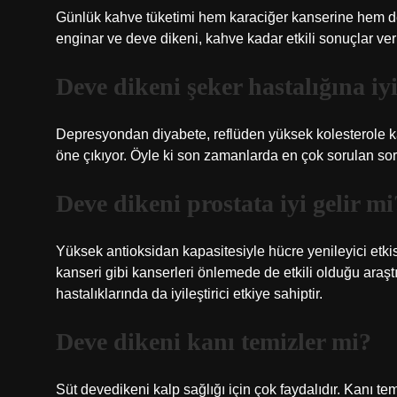
Günlük kahve tüketimi hem karaciğer kanserine hem de ya
enginar ve deve dikeni, kahve kadar etkili sonuçlar ve
Deve dikeni şeker hastalığına iyi
Depresyondan diyabete, reflüden yüksek kolesterole kada
öne çıkıyor. Öyle ki son zamanlarda en çok sorulan soru
Deve dikeni prostata iyi gelir mi
Yüksek antioksidan kapasitesiyle hücre yenileyici etkis
kanseri gibi kanserleri önlemede de etkili olduğu araşt
hastalıklarında da iyileştirici etkiye sahiptir.
Deve dikeni kanı temizler mi?
Süt devedikeni kalp sağlığı için çok faydalıdır. Kanı temi