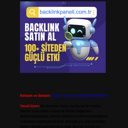
Reklam ve İletişim:
Skype: live:.cid.575569c608265c69
Yasal Uyarı:
Bu internet sitesi, herhangi bir marka,
kurum veya şahıs şirketi ile hiçbir bağlantısı
bulunmamaktadır. Sitede yalnızca kendi hazırladığımız
makaleler paylaşılmaktadır. Burada yer alan içerikler
haber niteliği taşımamakta olup, gerçek kurum ve