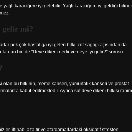
ğlı karaciğere iyi gelebilir. Yağlı karaciğere iyi geldiği biline
rmez.
 gelir mi?
r pek çok hastalığa iyi gelen bitki, cilt sağlığı açısından da
lardan biri de “Deve dikeni nedir ve neye iyi gelir?” sorusu.
?
i olan bu bitkinin, meme kanseri, yumurtalık kanseri ve prostat
ırmalarca kabul edilmektedir. Ayrıca süt deve dikeni bitkisi rahim
zler, iltihabı azaltır ve atardamarlardaki oksidatif stresten