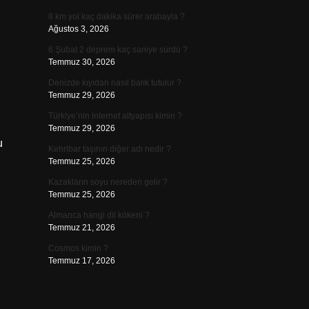
8 km yol kaç dakika sürer arabayla ?
Ağustos 3, 2026
6 Şubat 2 deprem kaç saniye sürdü ?
Temmuz 30, 2026
Denizde kıyıdan nasıl balık tutulur ?
Temmuz 29, 2026
Türkiye’nin internet altyapısı kimin ?
Temmuz 29, 2026
u
Kehribar taşının diğer adı nedir ?
Temmuz 25, 2026
Kazakların soyu nereden gelir ?
Temmuz 25, 2026
Almanca hangi dil kökeni ?
Temmuz 21, 2026
Cosmos kimin ?
Temmuz 17, 2026