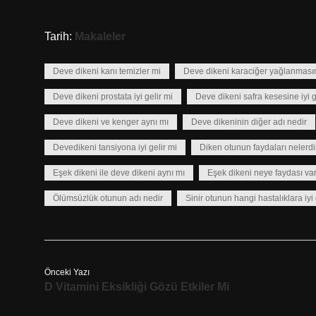
Tarih:
Makaleler
Deve dikeni kanı temizler mi
Deve dikeni karaciğer yağlanmasına
Deve dikeni prostata iyi gelir mi
Deve dikeni safra kesesine iyi g
Deve dikeni ve kenger aynı mı
Deve dikeninin diğer adı nedir
Devedikeni tansiyona iyi gelir mi
Diken otunun faydaları nelerdi
Eşek dikeni ile deve dikeni aynı mı
Eşek dikeni neye faydası va
Ölümsüzlük otunun adı nedir
Sinir otunun hangi hastalıklara iyi 
Önceki Yazı
D Vitamini Eksikliği Gözü Etkiler Mi