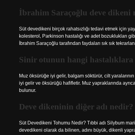
İbrahim Saraçoğlu deve dikeni n
Süt devedikeni birçok rahatsızlığı tedavi etmek için yay
kolesterol, Parkinson hastalığı ve adet bozuklukları gib
İbrahim Saraçoğlu tarafından faydaları sık sık tekrarlanan
Sinir otunun hangi hastalıklara 
Muz öksürüğe iyi gelir, balgam söktürür, cilt yaralarının
iyi gelir ve öksürüğü hafifletir. Muz yapraklarında ayrıc
bulunur.
Deve dikeninin diğer adı nedir?
Süt Devedikeni Tohumu Nedir? Tıbbi adı Silybum mari
devedikeni olarak da bilinen, adını büyük, dikenli yapra