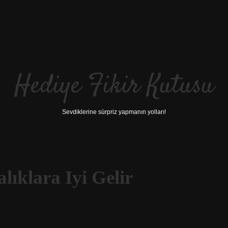
Hediye Fikir Kutusu
Sevdiklerine sürpriz yapmanın yolları!
lıklara Iyi Gelir