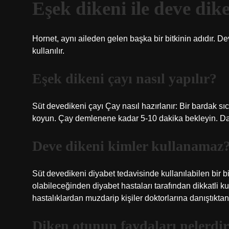
Eşek dikeni ile deve dik
Hornet, aynı aileden gelen başka bir bitkinin adıdır. Dev
kullanılır.
Eşek dikeni çayı nasıl yapılır?
Süt devedikeni çayı Çay nasıl hazırlanır: Bir bardak sıc
koyun. Çay demlenene kadar 5-10 dakika bekleyin. Daha
Deve dikeni kimler kullanamaz
Süt devedikeni diyabet tedavisinde kullanılabilen bir 
olabileceğinden diyabet hastaları tarafından dikkatli kull
hastalıklardan muzdarip kişiler doktorlarına danıştıktan
Diken otunun faydaları nelerdi