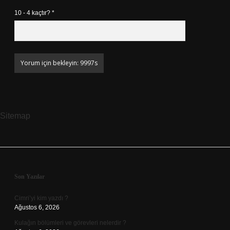
10 - 4 kaçtır?
*
Sitemap
Sidebar
Son Yazılar
Cimri’yi kim yazdı ?
Ağustos 6, 2026
Kulağın bölümleri ve görevleri nelerdir ?