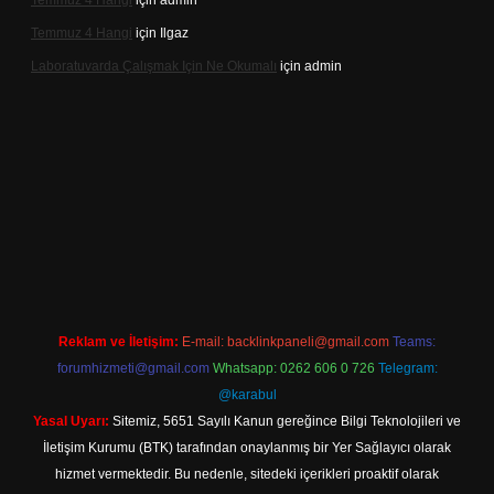
Temmuz 4 Hangi
için
admin
Temmuz 4 Hangi
için
Ilgaz
Laboratuvarda Çalışmak Için Ne Okumalı
için
admin
pergir.net
Reklam ve İletişim:
E-mail:
backlinkpaneli@gmail.com
Teams:
forumhizmeti@gmail.com
Whatsapp: 0262 606 0 726
Telegram:
@karabul
Yasal Uyarı:
Sitemiz, 5651 Sayılı Kanun gereğince Bilgi Teknolojileri ve
İletişim Kurumu (BTK) tarafından onaylanmış bir Yer Sağlayıcı olarak
hizmet vermektedir. Bu nedenle, sitedeki içerikleri proaktif olarak