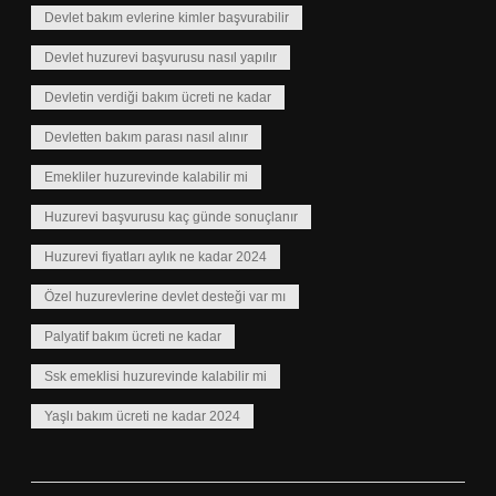
Devlet bakım evlerine kimler başvurabilir
Devlet huzurevi başvurusu nasıl yapılır
Devletin verdiği bakım ücreti ne kadar
Devletten bakım parası nasıl alınır
Emekliler huzurevinde kalabilir mi
Huzurevi başvurusu kaç günde sonuçlanır
Huzurevi fiyatları aylık ne kadar 2024
Özel huzurevlerine devlet desteği var mı
Palyatif bakım ücreti ne kadar
Ssk emeklisi huzurevinde kalabilir mi
Yaşlı bakım ücreti ne kadar 2024