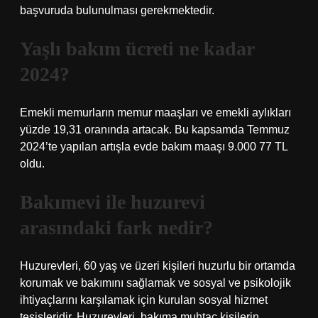
başvuruda bulunulması gerekmektedir.
Yaşlı bakım ücreti ne kadar
2024?
Emekli memurların memur maaşları ve emekli aylıkları
yüzde 19,31 oranında artacak. Bu kapsamda Temmuz
2024’te yapılan artışla evde bakım maaşı 9.000 77 TL
oldu.
Bakımevi ile huzurevi
arasındaki fark nedir?
Huzurevleri, 60 yaş ve üzeri kişileri huzurlu bir ortamda
korumak ve bakımını sağlamak ve sosyal ve psikolojik
ihtiyaçlarını karşılamak için kurulan sosyal hizmet
tesisleridir. Huzurevleri, bakıma muhtaç kişilerin