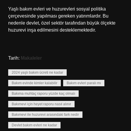
Yaşlı bakım evleri ve huzurevleri sosyal politika
çerçevesinde yapılması gereken yatırımlardır. Bu
nedenle devlet, özel sektör tarafından büyük ölçekte
huzurevi inşa edilmesini desteklemektedir.
Tarih:
Makaleler
2024 yaşlı bakım ücreti ne kadar
Bakım evinde kimler kalabilir
Bakım evleri paralı mı
Bakıma muhtaç raporu yüzde kaç olmalı
Bakımevi için heyet raporu nasıl alınır
Bakımevi ile huzurevi arasındaki fark nedir
Devlet bakım evleri ne kadar