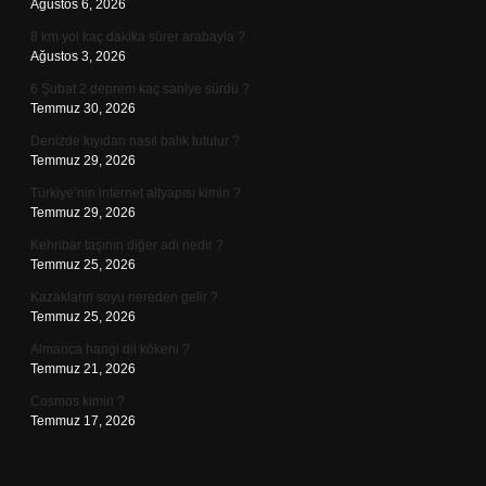
Ağustos 6, 2026
8 km yol kaç dakika sürer arabayla ?
Ağustos 3, 2026
6 Şubat 2 deprem kaç saniye sürdü ?
Temmuz 30, 2026
Denizde kıyıdan nasıl balık tutulur ?
Temmuz 29, 2026
Türkiye’nin internet altyapısı kimin ?
Temmuz 29, 2026
Kehribar taşının diğer adı nedir ?
Temmuz 25, 2026
Kazakların soyu nereden gelir ?
Temmuz 25, 2026
Almanca hangi dil kökeni ?
Temmuz 21, 2026
Cosmos kimin ?
Temmuz 17, 2026