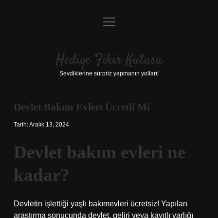
menüyü
Anasayfa
aç
Gizlilik Politikası
Hediye Fikir Kutusu
Yasal Uyarı
Sevdiklerine sürpriz yapmanın yolları!
Hakkımızda
Devlet Bakım Evleri Ücretli Mi
Tarih: Aralık 13, 2024
Devlet bakım evleri ne
kadar?
Devletin işlettiği yaşlı bakımevleri ücretsiz! Yapılan
araştırma sonucunda devlet, geliri veya kayıtlı varlığı