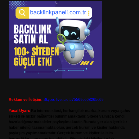
Reklam ve İletişim:
Skype: live:.cid.575569c608265c69
Yasal Uyarı:
Bu internet sitesi, herhangi bir marka, kurum veya şahıs
şirketi ile hiçbir bağlantısı bulunmamaktadır. Sitede yalnızca kendi
hazırladığımız makaleler paylaşılmaktadır. Burada yer alan içerikler
haber niteliği taşımamakta olup, gerçek kurum ve kişiler hakkında
paylaşım yapılmamaktadır. Gerçek kurum ve kişiler ile isim
benzerlikleri tamamen tesadüfidir. Sitemizdeki bilgiler taslak