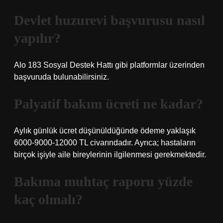
Devlet huzurevi başvurusu nasıl
yapılır?
Alo 183 Sosyal Destek Hattı gibi platformlar üzerinden
başvuruda bulunabilirsiniz.
Palyatif bakım ücreti ne kadar?
Aylık günlük ücret düşünüldüğünde ödeme yaklaşık
6000-9000-12000 TL civarındadır. Ayrıca; hastaların
birçok işiyle aile bireylerinin ilgilenmesi gerekmektedir.
Bakıma muhtaç raporu yüzde
kaç olmalı?