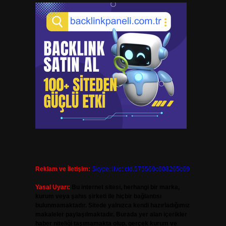
Reklam ve İletişim:
Skype: live:.cid.575569c608265c69
Yasal Uyarı:
Bu internet sitesi, herhangi bir marka,
kurum veya şahıs şirketi ile hiçbir bağlantısı
bulunmamaktadır. Sitede yalnızca kendi hazırladığımız
makaleler paylaşılmaktadır. Burada yer alan içerikler
haber niteliği taşımamakta olup, gerçek kurum ve