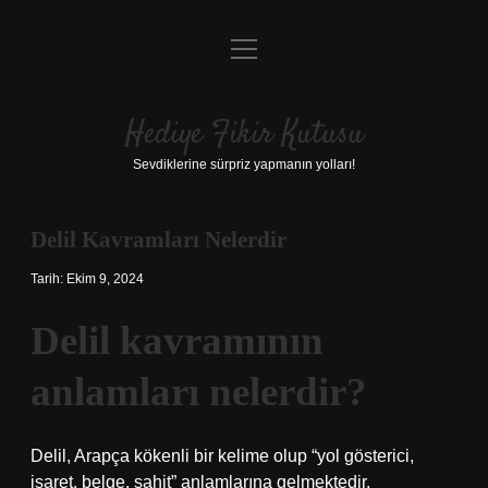
menüyü
Anasayfa
aç
Gizlilik Politikası
Hediye Fikir Kutusu
Yasal Uyarı
Sevdiklerine sürpriz yapmanın yolları!
Hakkımızda
Delil Kavramları Nelerdir
Tarih: Ekim 9, 2024
Delil kavramının
anlamları nelerdir?
Delil, Arapça kökenli bir kelime olup “yol gösterici,
işaret, belge, şahit” anlamlarına gelmektedir.