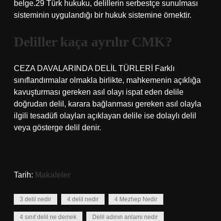
belge.29 Türk hukuku, delillerin serbestçe sunulması
sisteminin uygulandığı bir hukuk sistemine örnektir.
Deliller kaça ayrılır CMK?
CEZA DAVALARINDA DELİL TÜRLERİ Farklı
sınıflandırmalar olmakla birlikte, mahkemenin açıklığa
kavuşturması gereken asıl olayı ispat eden delile
doğrudan delil, karara bağlanması gereken asıl olayla
ilgili tesadüfi olayları açıklayan delile ise dolaylı delil
veya gösterge delil denir.
Tarih:
Makaleler
3 delil nedir
4 delil nedir
4 Mezhep Nedir
4 sınıf delil ne demek
Delil adının anlamı nedir