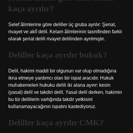
kaça ayrılır?
Selef âlimlerine göre deliller üç gruba ayrılır: Şeriat,
rivayet ve aklî delil. Kelam âlimlerinin tasnifinden farklı
olarak şeriat delili rivayet delilinden ayrılmıştır.
Deliller kaça ayrılır hukuk?
Delil, hakimi maddi bir olgunun var olup olmadığına
ikna etmeye yardımcı olan bir ispat aracıdır. Hukuk
muhakemeleri hukuku delili iki alana ayırır: kesin
(yasal) delil ve takdiri delil. Yasal delil derken, hakimin
bu tür delillerin varlığında takdir yetkisini
kullanamayacağının ispatını kastediyoruz.
Deliller kaça ayrılır CMK?