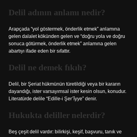
Delil adının anlamı nedir?
Arapçada “yol göstermek, önderlik etmek” anlamına
gelen dalalet kökünden gelen ve “doğru yola ve doğru
sonuca götürmek, önderlik etmek” anlamına gelen
abartıyı ifade eden bir sıfattır.
Delil ne demek fıkıh?
Delil, bir Şeriat hükmünün türetildiği veya bir kararın
dayandığı, ister varsayımsal ister kesin olsun, konudur.
Literatürde delile “Edille-i Şer’îyye” denir.
Hukukta deliller nelerdir?
Beş çeşit delil vardır: bilirkişi, keşif, başvuru, tanık ve