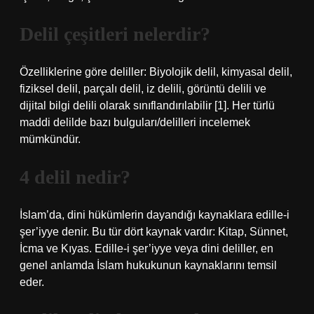
Delil çeşitleri nelerdir?
Özelliklerine göre deliller: Biyolojik delil, kimyasal delil,
fiziksel delil, parçalı delil, iz delili, görüntü delili ve
dijital bilgi delili olarak sınıflandırılabilir [1]. Her türlü
maddi delilde bazı bulguları/delilleri incelemek
mümkündür.
4 delil nedir?
İslam’da, dini hükümlerin dayandığı kaynaklara edille-i
şer’iyye denir. Bu tür dört kaynak vardır: Kitap, Sünnet,
İcma ve Kıyas. Edille-i şer’iyye veya dini deliller, en
genel anlamda İslam hukukunun kaynaklarını temsil
eder.