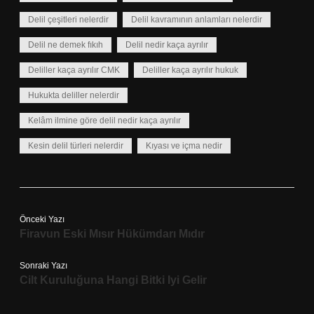
Delil çeşitleri nelerdir
Delil kavramının anlamları nelerdir
Delil ne demek fıkıh
Delil nedir kaça ayrılır
Deliller kaça ayrılır CMK
Deliller kaça ayrılır hukuk
Hukukta deliller nelerdir
Kelâm ilmine göre delil nedir kaça ayrılır
Kesin delil türleri nelerdir
Kıyası ve içma nedir
Önceki Yazı
Firavun Eski Mısır Hükümdarı Mıdır
Sonraki Yazı
Cilt Kuruluğuna Hangi Bitki Iyi Gelir