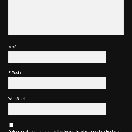
İsim*
E-Posta*
Web Sitesi
Daha sonraki yorumlarımda kullanılması için adım, e-posta adresim ve