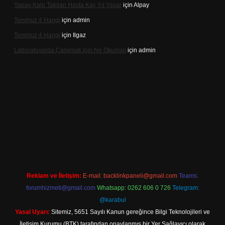
Yapay Kalp Takılan Hasta Kaç Yıl Yaşar
için
Alpay
Temmuz 4 Hangi
için
admin
Temmuz 4 Hangi
için
Ilgaz
Laboratuvarda Çalışmak Için Ne Okumalı
için
admin
exper
betexpergir.net
Reklam ve İletişim:
E-mail:
backlinkpaneli@gmail.com
Teams:
forumhizmeti@gmail.com
Whatsapp: 0262 606 0 726
Telegram:
@karabul
Yasal Uyarı:
Sitemiz, 5651 Sayılı Kanun gereğince Bilgi Teknolojileri ve
İletişim Kurumu (BTK) tarafından onaylanmış bir Yer Sağlayıcı olarak