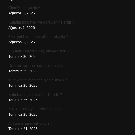
Cimri’yi kim yazdı ?
Ağustos 6, 2026
Kulağın bölümleri ve görevleri nelerdir ?
Ağustos 6, 2026
8 km yol kaç dakika sürer arabayla ?
Ağustos 3, 2026
6 Şubat 2 deprem kaç saniye sürdü ?
Temmuz 30, 2026
Denizde kıyıdan nasıl balık tutulur ?
Temmuz 29, 2026
Türkiye’nin internet altyapısı kimin ?
Temmuz 29, 2026
Kehribar taşının diğer adı nedir ?
Temmuz 25, 2026
Kazakların soyu nereden gelir ?
Temmuz 25, 2026
Almanca hangi dil kökeni ?
Temmuz 21, 2026