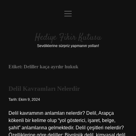
menüyü
Anasayfa
aç
Gizlilik Politikası
Hediye Fikir Kutusu
Yasal Uyarı
Sevdiklerine sürpriz yapmanın yolları!
Hakkımızda
Etiket:
Deliller kaça ayrılır hukuk
Delil Kavramları Nelerdir
Tarih: Ekim 9, 2024
Delil kavramının anlamları nelerdir? Delil, Arapça
kökenli bir kelime olup “yol gösterici, işaret, belge,
şahit” anlamlarına gelmektedir. Delil çeşitleri nelerdir?
Özelliklerine göre deliller: Biyolojik delil, kimyasal delil,