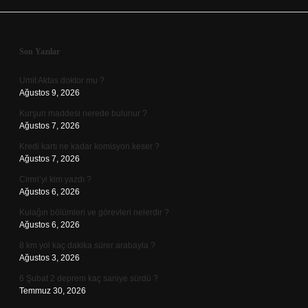
Sidebar
Son Yazılar
Umit Aktas doktor mu ?
Ağustos 9, 2026
Kurşun maddesi nerede bulunur ?
Ağustos 7, 2026
Kredi kartı ne kadar komisyon keser ?
Ağustos 7, 2026
Cimri’yi kim yazdı ?
Ağustos 6, 2026
Kulağın bölümleri ve görevleri nelerdir ?
Ağustos 6, 2026
8 km yol kaç dakika sürer arabayla ?
Ağustos 3, 2026
6 Şubat 2 deprem kaç saniye sürdü ?
Temmuz 30, 2026