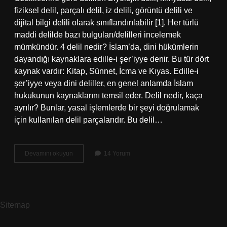
fiziksel delil, parçalı delil, iz delili, görüntü delili ve
dijital bilgi delili olarak sınıflandırılabilir [1]. Her türlü
maddi delilde bazı bulguları/delilleri incelemek
mümkündür. 4 delil nedir? İslam’da, dini hükümlerin
dayandığı kaynaklara edille-i şer’iyye denir. Bu tür dört
kaynak vardır: Kitap, Sünnet, İcma ve Kıyas. Edille-i
şer’iyye veya dini deliller, en genel anlamda İslam
hukukunun kaynaklarını temsil eder. Delil nedir, kaça
ayrılır? Bunlar, yasal işlemlerde bir şeyi doğrulamak
için kullanılan delil parçalarıdır. Bu delil…
Delil
Devamını okuyun
14 Yorum
Kavramları
Nelerdir
Sitemap