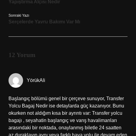
Yapıştırma Alçısı Nedir
Sonraki Yazı
Serçelerde Yavru Bakımı Var Mı
12 Yorum
YörükAli
Başlangıç bölümü genel bir çerçeve sunuyor, Transfer
Yolcu Bagaj Nedir ise detaylarda güç kazanıyor. Bunu
okurken not aldığım kısa bir ayrıntı var: Transfer yolcu
bagajı , seyahatin başlangıç ve varış havalimanları
arasındaki bir noktada, onaylanmış biletle 24 saatten
az duraklayıp aynı veya farklı hava yolu ile devam eden