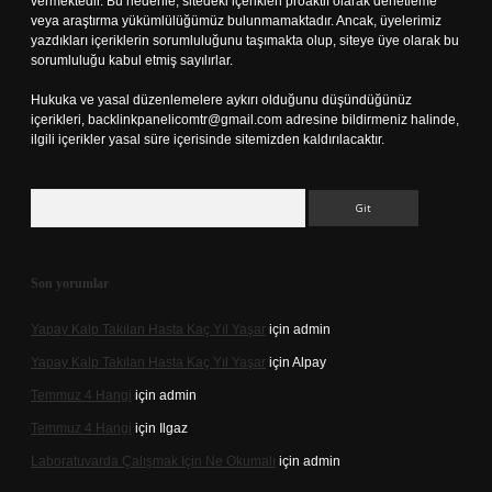
vermektedir. Bu nedenle, sitedeki içerikleri proaktif olarak denetleme
veya araştırma yükümlülüğümüz bulunmamaktadır. Ancak, üyelerimiz
yazdıkları içeriklerin sorumluluğunu taşımakta olup, siteye üye olarak bu
sorumluluğu kabul etmiş sayılırlar.
Hukuka ve yasal düzenlemelere aykırı olduğunu düşündüğünüz
içerikleri,
backlinkpanelicomtr@gmail.com
adresine bildirmeniz halinde,
ilgili içerikler yasal süre içerisinde sitemizden kaldırılacaktır.
Arama
Son yorumlar
Yapay Kalp Takılan Hasta Kaç Yıl Yaşar
için
admin
Yapay Kalp Takılan Hasta Kaç Yıl Yaşar
için
Alpay
Temmuz 4 Hangi
için
admin
Temmuz 4 Hangi
için
Ilgaz
Laboratuvarda Çalışmak Için Ne Okumalı
için
admin