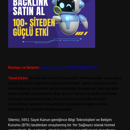
Reklam ve İletişim:
Skype: live:.cid.575569c608265c69
Yasal Uyarı:
Bu internet sitesi, herhangi bir marka, kurum veya şahıs
şirketi ile hiçbir bağlantısı bulunmamaktadır. Sitede yalnızca kendi
hazırladığımız makaleler paylaşılmaktadır. Burada yer alan içerikler
haber niteliği taşımamakta olup, gerçek kurum ve kişiler hakkında
paylaşım yapılmamaktadır. Gerçek kurum ve kişiler ile isim
benzerlikleri tamamen tesadüfidir. Sitemizdeki bilgiler taslak
halindedir ve tavsiye niteliği taşımazlar.
Sitemiz, 5651 Sayılı Kanun gereğince Bilgi Teknolojileri ve İletişim
Kurumu (BTK) tarafından onaylanmış bir Yer Sağlayıcı olarak hizmet