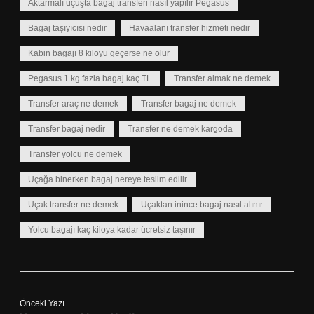
Aktarmalı uçuşta bagaj transferi nasıl yapılır Pegasus
Bagaj taşıyıcısı nedir
Havaalanı transfer hizmeti nedir
Kabin bagajı 8 kiloyu geçerse ne olur
Pegasus 1 kg fazla bagaj kaç TL
Transfer almak ne demek
Transfer araç ne demek
Transfer bagaj ne demek
Transfer bagaj nedir
Transfer ne demek kargoda
Transfer yolcu ne demek
Uçağa binerken bagaj nereye teslim edilir
Uçak transfer ne demek
Uçaktan inince bagaj nasıl alınır
Yolcu bagajı kaç kiloya kadar ücretsiz taşınır
Önceki Yazı