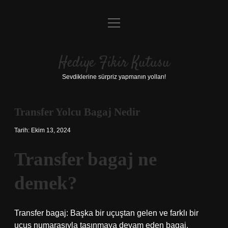
menüyü
Anasayfa
aç
Gizlilik Politikası
Hediye Fikir Kutusu
Yasal Uyarı
Sevdiklerine sürpriz yapmanın yolları!
Hakkımızda
Transfer Yolcu Bagaj Nedir
Tarih: Ekim 13, 2024
Transfer bagaj ne
demek?
Transfer bagaj: Başka bir uçuştan gelen ve farklı bir
uçuş numarasıyla taşınmaya devam eden bagaj.