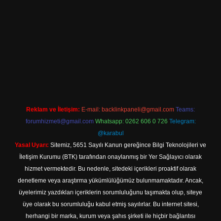
r.net
Reklam ve İletişim:
E-mail:
backlinkpaneli@gmail.com
Teams:
forumhizmeti@gmail.com
Whatsapp: 0262 606 0 726
Telegram:
@karabul
Yasal Uyarı:
Sitemiz, 5651 Sayılı Kanun gereğince Bilgi Teknolojileri ve
İletişim Kurumu (BTK) tarafından onaylanmış bir Yer Sağlayıcı olarak
hizmet vermektedir. Bu nedenle, sitedeki içerikleri proaktif olarak
denetleme veya araştırma yükümlülüğümüz bulunmamaktadır. Ancak,
üyelerimiz yazdıkları içeriklerin sorumluluğunu taşımakta olup, siteye
üye olarak bu sorumluluğu kabul etmiş sayılırlar. Bu internet sitesi,
herhangi bir marka, kurum veya şahıs şirketi ile hiçbir bağlantısı