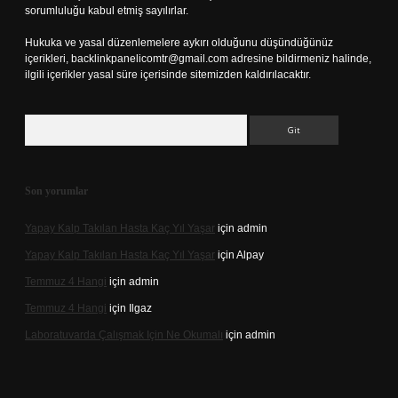
sorumluluğu kabul etmiş sayılırlar.
Hukuka ve yasal düzenlemelere aykırı olduğunu düşündüğünüz
içerikleri,
backlinkpanelicomtr@gmail.com
adresine bildirmeniz halinde,
ilgili içerikler yasal süre içerisinde sitemizden kaldırılacaktır.
Arama
Son yorumlar
Yapay Kalp Takılan Hasta Kaç Yıl Yaşar
için
admin
Yapay Kalp Takılan Hasta Kaç Yıl Yaşar
için
Alpay
Temmuz 4 Hangi
için
admin
Temmuz 4 Hangi
için
Ilgaz
Laboratuvarda Çalışmak Için Ne Okumalı
için
admin