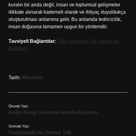
kuralın bir anda değil, insan ve toplumsal gelişmeler
dikkate alınarak kademeli olarak ve ihtiyaç duyuldukça
oluşturulması anlamına gelir. Bu anlamda tedricicilik,
insan doğasına tamamen uygun bir yöntemdir.
Tavsiyeli Bağlantılar:
Tatlı Yaparken Süt Yerine Ne
Kullanılır
Tarih:
Makaleler
Önceki Yazı
Kadın Hangi Günlerde Hamile Kalınmaz
Sonraki Yazı
Yordanabilir Ne Demek Tdk