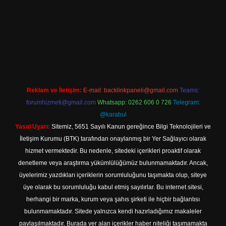
betexper
betexpergir.net
Reklam ve İletişim:
E-mail:
backlinkpaneli@gmail.com
Teams:
forumhizmeti@gmail.com
Whatsapp: 0262 606 0 726
Telegram:
@karabul
Yasal Uyarı:
Sitemiz, 5651 Sayılı Kanun gereğince Bilgi Teknolojileri ve
İletişim Kurumu (BTK) tarafından onaylanmış bir Yer Sağlayıcı olarak
hizmet vermektedir. Bu nedenle, sitedeki içerikleri proaktif olarak
denetleme veya araştırma yükümlülüğümüz bulunmamaktadır. Ancak,
üyelerimiz yazdıkları içeriklerin sorumluluğunu taşımakta olup, siteye
üye olarak bu sorumluluğu kabul etmiş sayılırlar. Bu internet sitesi,
herhangi bir marka, kurum veya şahıs şirketi ile hiçbir bağlantısı
bulunmamaktadır. Sitede yalnızca kendi hazırladığımız makaleler
paylaşılmaktadır. Burada yer alan içerikler haber niteliği taşımamakta