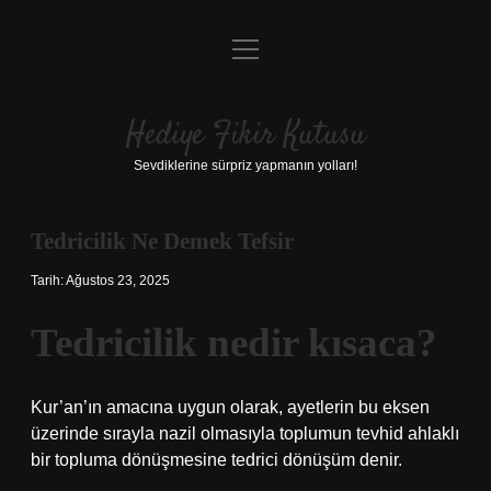
menüyü
Anasayfa
aç
Gizlilik Politikası
Hediye Fikir Kutusu
Yasal Uyarı
Sevdiklerine sürpriz yapmanın yolları!
Hakkımızda
Tedricilik Ne Demek Tefsir
Tarih: Ağustos 23, 2025
Tedricilik nedir kısaca?
Kur’an’ın amacına uygun olarak, ayetlerin bu eksen
üzerinde sırayla nazil olmasıyla toplumun tevhid ahlaklı
bir topluma dönüşmesine tedrici dönüşüm denir.