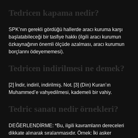
Tedricen kapama nedir?
SPK’nın gerekli gördüğü hallerde aracı kuruma karşı
başlatabileceği bir tasfiye hakkı (ilgili aracı kurumun
özkaynağının önemli ölçüde azalması, aracı kurumun
borçlarını ödeyememesi).
Tedricen indirilmesi ne demek?
[2] İndir, indiril, indirilmiş. Not. [3] (Din) Kuran’ın
Muhammed’e vahyedilmesi, kademeli bir vahiy.
Tedric sanatı nedir örnekleri?
DEĞERLENDİRME: *Bu, ilgili kavramların dereceleri
dikkate alınarak sıralanmasıdır. Örnek: İki asker