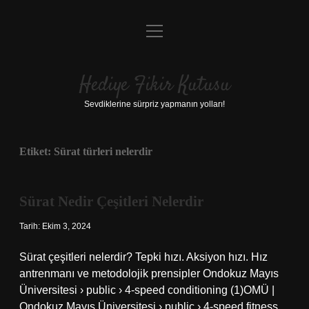
menüyü
Anasayfa
aç
Gizlilik Politikası
Hediye Fikir Kutusu
Yasal Uyarı
Sevdiklerine sürpriz yapmanın yolları!
Hakkımızda
Etiket:
Sürat türleri nelerdir
Sürat Nedir Çeşitleri Nelerdir
Tarih: Ekim 3, 2024
Sürat çeşitleri nelerdir? Tepki hızı. Aksiyon hızı. Hız
antrenmanı ve metodolojik prensipler Ondokuz Mayıs
Üniversitesi › public › 4-speed conditioning (1)OMÜ |
Ondokuz Mayıs Üniversitesi › public › 4-speed fitness