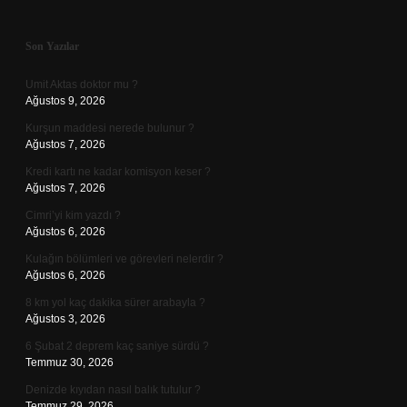
Sidebar
Son Yazılar
Umit Aktas doktor mu ?
Ağustos 9, 2026
Kurşun maddesi nerede bulunur ?
Ağustos 7, 2026
Kredi kartı ne kadar komisyon keser ?
Ağustos 7, 2026
Cimri’yi kim yazdı ?
Ağustos 6, 2026
Kulağın bölümleri ve görevleri nelerdir ?
Ağustos 6, 2026
8 km yol kaç dakika sürer arabayla ?
Ağustos 3, 2026
6 Şubat 2 deprem kaç saniye sürdü ?
Temmuz 30, 2026
Denizde kıyıdan nasıl balık tutulur ?
Temmuz 29, 2026