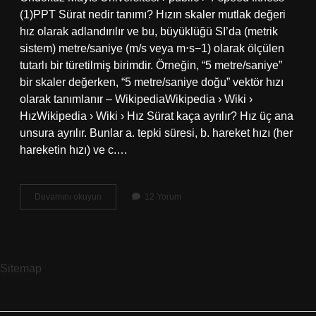
(1)PPT Sürat nedir tanımı? Hızın skaler mutlak değeri
hız olarak adlandırılır ve bu, büyüklüğü SI’da (metrik
sistem) metre/saniye (m/s veya m⋅s−1) olarak ölçülen
tutarlı bir türetilmiş birimdir. Örneğin, “5 metre/saniye”
bir skaler değerken, “5 metre/saniye doğu” vektör hızı
olarak tanımlanır – WikipediaWikipedia › Wiki ›
HızWikipedia › Wiki › Hız Sürat kaça ayrılır? Hız üç ana
unsura ayrılır. Bunlar a. tepki süresi, b. hareket hızı (her
hareketin hızı) ve c.…
Sürat
Devamını okuyun
12 Yorum
Nedir
Çeşitleri
Nelerdir
Sitemap