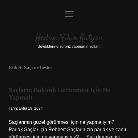
menüyü
Anasayfa
aç
Gizlilik Politikası
Hediye Fikir Kutusu
Yasal Uyarı
Sevdiklerine sürpriz yapmanın yolları!
Hakkımızda
Etiket:
Saçı ne besler
Saçların Bakımlı Görünmesi Için Ne
Yapmalı
Tarih: Eylül 19, 2024
Saçlarımın güzel görünmesi için ne yapmalıyım?
Parlak Saçlar İçin Rehber: Saçlarınızın parlak ve canlı
görünmesi için ne yapmalısınız? … Saç derinize iyi