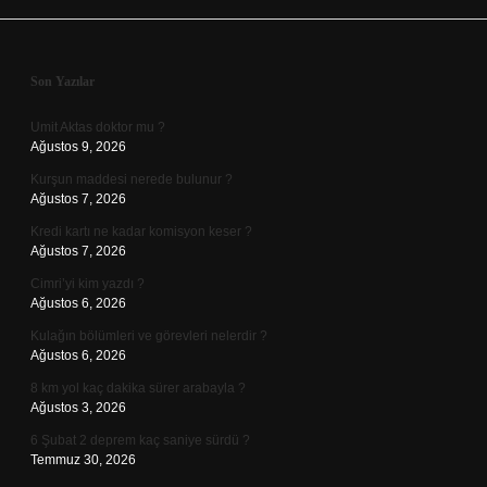
Sidebar
Son Yazılar
Umit Aktas doktor mu ?
Ağustos 9, 2026
Kurşun maddesi nerede bulunur ?
Ağustos 7, 2026
Kredi kartı ne kadar komisyon keser ?
Ağustos 7, 2026
Cimri’yi kim yazdı ?
Ağustos 6, 2026
Kulağın bölümleri ve görevleri nelerdir ?
Ağustos 6, 2026
8 km yol kaç dakika sürer arabayla ?
Ağustos 3, 2026
6 Şubat 2 deprem kaç saniye sürdü ?
Temmuz 30, 2026