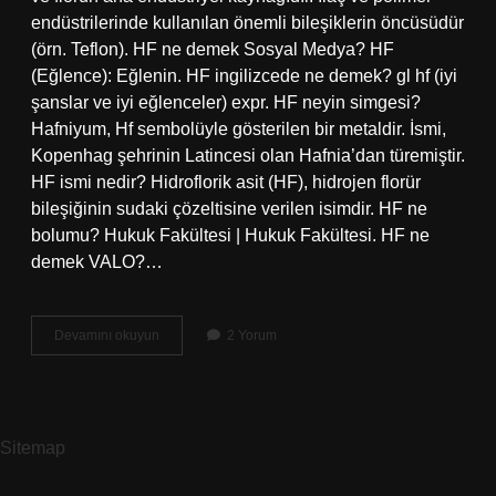
endüstrilerinde kullanılan önemli bileşiklerin öncüsüdür
(örn. Teflon). HF ne demek Sosyal Medya? HF
(Eğlence): Eğlenin. HF ingilizcede ne demek? gl hf (iyi
şanslar ve iyi eğlenceler) expr. HF neyin simgesi?
Hafniyum, Hf sembolüyle gösterilen bir metaldir. İsmi,
Kopenhag şehrinin Latincesi olan Hafnia’dan türemiştir.
HF ismi nedir? Hidroflorik asit (HF), hidrojen florür
bileşiğinin sudaki çözeltisine verilen isimdir. HF ne
bolumu? Hukuk Fakültesi | Hukuk Fakültesi. HF ne
demek VALO?…
Hf
Devamını okuyun
2 Yorum
Neyin
Kısaltması
Sitemap