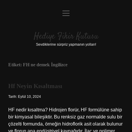
menüyü
Anasayfa
aç
Gizlilik Politikası
Hediye Fikir Kutusu
Yasal Uyarı
Sevdiklerine sürpriz yapmanın yolları!
Hakkımızda
Etiket:
FH ne demek İngilizce
Hf Neyin Kısaltması
Tarih: Eylül 10, 2024
HF nedir kısaltma? Hidrojen florür, HF formülüne sahip
bir kimyasal bileşiktir. Bu renksiz gaz normalde sulu bir
çözelti formunda, örneğin hidroflorik asit olarak bulunur
ve florun ana endüstriyel kaynağıdır. İlaç ve polimer