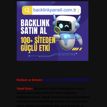
Reklam ve İletişim:
Skype: live:.cid.575569c608265c69
Yasal Uyarı:
Bu internet sitesi, herhangi bir marka,
kurum veya şahıs şirketi ile hiçbir bağlantısı
bulunmamaktadır. Sitede yalnızca kendi hazırladığımız
makaleler paylaşılmaktadır. Burada yer alan içerikler
haber niteliği taşımamakta olup, gerçek kurum ve