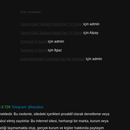
Son yorumlar
Yapay Kalp Takılan Hasta Kaç Yıl Yaşar
için
admin
Yapay Kalp Takılan Hasta Kaç Yıl Yaşar
için
Alpay
Temmuz 4 Hangi
için
admin
Temmuz 4 Hangi
için
Ilgaz
Laboratuvarda Çalışmak Için Ne Okumalı
için
admin
 0 726
Telegram: @karabul
ektedir. Bu nedenle, sitedeki içerikleri proaktif olarak denetleme veya
 etmiş sayılırlar. Bu internet sitesi, herhangi bir marka, kurum veya
niteliği taşımamakta olup, gerçek kurum ve kişiler hakkında paylaşım