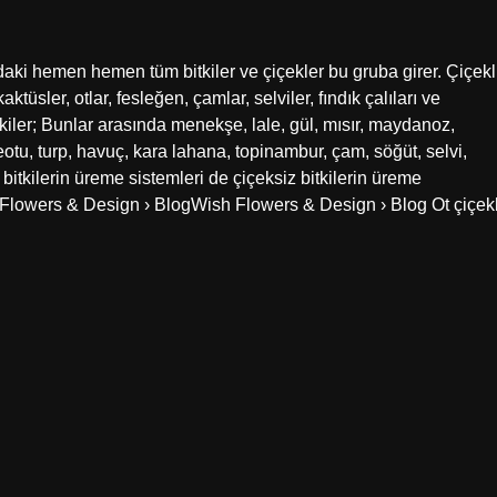
ğadaki hemen hemen tüm bitkiler ve çiçekler bu gruba girer. Çiçekl
aktüsler, otlar, fesleğen, çamlar, selviler, fındık çalıları ve
 bitkiler; Bunlar arasında menekşe, lale, gül, mısır, maydanoz,
otu, turp, havuç, kara lahana, topinambur, çam, söğüt, selvi,
i bitkilerin üreme sistemleri de çiçeksiz bitkilerin üreme
 Flowers & Design › BlogWish Flowers & Design › Blog Ot çiçekl