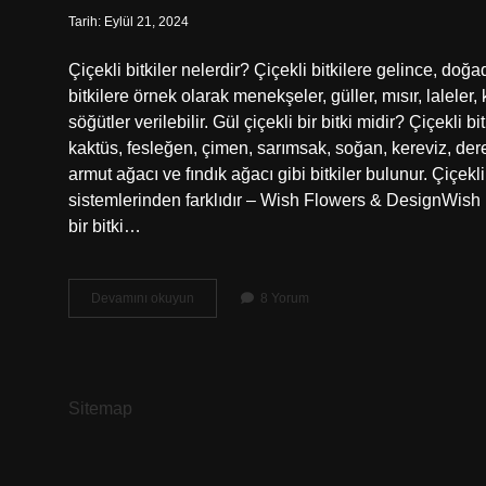
Tarih: Eylül 21, 2024
Çiçekli bitkiler nelerdir? Çiçekli bitkilere gelince, do
bitkilere örnek olarak menekşeler, güller, mısır, laleler, k
söğütler verilebilir. Gül çiçekli bir bitki midir? Çiçekli
kaktüs, fesleğen, çimen, sarımsak, soğan, kereviz, dere
armut ağacı ve fındık ağacı gibi bitkiler bulunur. Çiçekl
sistemlerinden farklıdır – Wish Flowers & DesignWish
bir bitki…
Çiçekli
Devamını okuyun
8 Yorum
Bir
Bitki
Midir
Sitemap