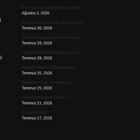
8 km yol kaç dakika sürer arabayla ?
Ağustos 3, 2026
i
6 Şubat 2 deprem kaç saniye sürdü ?
Temmuz 30, 2026
Denizde kıyıdan nasıl balık tutulur ?
Temmuz 29, 2026
Türkiye’nin internet altyapısı kimin ?
i
Temmuz 29, 2026
Kehribar taşının diğer adı nedir ?
Temmuz 25, 2026
Kazakların soyu nereden gelir ?
Temmuz 25, 2026
Almanca hangi dil kökeni ?
Temmuz 21, 2026
Cosmos kimin ?
Temmuz 17, 2026