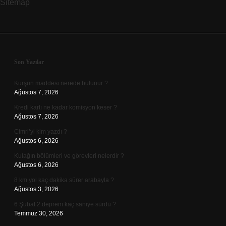
Sitemap
Bölüm
Okunmalı
Sidebar
Son Yazılar
Kurşun maddesi nerede bulunur ?
Ağustos 7, 2026
Kredi kartı ne kadar komisyon keser ?
Ağustos 7, 2026
Cimri’yi kim yazdı ?
Ağustos 6, 2026
Kulağın bölümleri ve görevleri nelerdir ?
Ağustos 6, 2026
8 km yol kaç dakika sürer arabayla ?
Ağustos 3, 2026
6 Şubat 2 deprem kaç saniye sürdü ?
Temmuz 30, 2026