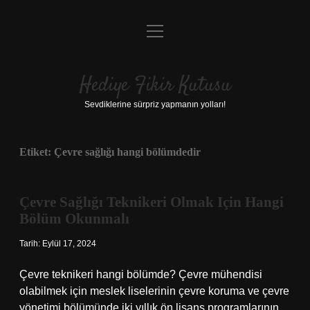
menüyü
Anasayfa
aç
Gizlilik Politikası
Hediye Fikir Kutusu
Yasal Uyarı
Sevdiklerine sürpriz yapmanın yolları!
Hakkımızda
Etiket:
Çevre sağlığı hangi bölümdedir
Çevre Sağlığı Teknikeri Olmak Için Hangi
Bölüm Okunmalı
Tarih: Eylül 17, 2024
Çevre teknikeri hangi bölümde? Çevre mühendisi
olabilmek için meslek liselerinin çevre koruma ve çevre
yönetimi bölümünde iki yıllık ön lisans programlarının