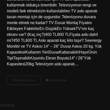
kullanmak oldukça önemlidir. Televizyonun rengi ve
modeli fark etmeksizin kullanılabilen TV askı aparatı
tavan montajı için de uygundur. Televizyonu duvara
monte etmek ne kadar? TV Duvar Montaj Fiyatını
Etkileyen FaktörlerEn DüşükEn YüksekTV’nin kaç
ekranı var? (Kaç inç?)400 TL800 TLFiyata askı dahil
mi?450 TL600 TL Askı aparatı kaç kilo taşır? Seenergy
Monitör ve TV Askısı 14″ – 26″ Duvar Askısı 20 kg. Yük
KapasitesiKullanım YeriDuvarKatlanabilirHayırÜrün
TipiTaşınabilirUyumlu Ekran Boyutu14″ / 26″Yük
Kapasitesi20kg Televizyon askı aparatı…
Askı
Devamını okuyun
Yorum Bırak
Aparatı
Nedir
Sitemap