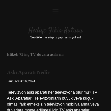
menüyü
Anasayfa
aç
Gizlilik Politikası
Hediye Fikir Kutusu
Yasal Uyarı
Sevdiklerine sürpriz yapmanın yolları!
Hakkımızda
Etiket:
75 inç TV duvara asılır mı
Askı Aparatı Nedir
Tarih: Aralık 16, 2024
Televizyon askı aparatı her televizyona olur mu? TV
Askı Aparatları: Televizyonların büyük veya küçük
olması fark etmeksizin televizyon mobilyalarına veya
duvarlara monte edilmesi için TV askı aparatları