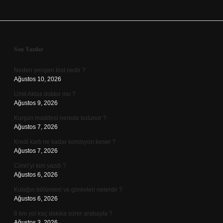
Sidebar
Son Yazılar
Neden yengen tost nedir ?
Ağustos 10, 2026
Umit Aktas doktor mu ?
Ağustos 9, 2026
Kurşun maddesi nerede bulunur ?
Ağustos 7, 2026
Kredi kartı ne kadar komisyon keser ?
Ağustos 7, 2026
Cimri’yi kim yazdı ?
Ağustos 6, 2026
Kulağın bölümleri ve görevleri nelerdir ?
Ağustos 6, 2026
8 km yol kaç dakika sürer arabayla ?
Ağustos 3, 2026