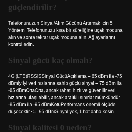
güçlendirilir?
Telefonunuzun Sinyal/Alım Gücünü Artırmak İçin 5
Yöntem: Telefonunuzu kısa bir süreliğine uçak moduna
alın ve sonra tekrar uçak moduna alın. Ağ ayarlarını
kontrol edin.
Sinyal gücü kaç olmalı?
4G (LTE)RSSISSinyal GücüAçıklama – 65 dBm ila -75
dBmİyiİyi veri hızlarına sahip güçlü sinyal – 75 dBm ila
-85 dBmOrtaOrta, ancak rahat, hızlı ve güvenilir veri
hızlarına ulaşılabilir, ancak aralıklı sınırlar mümkündür
-85 dBm ila -95 dBmKötüPerformans önemli ölçüde
düşecektir <= -95 dBmSinyal yok, 1 hat daha kesin
Sinyal kalitesi 0 neden?