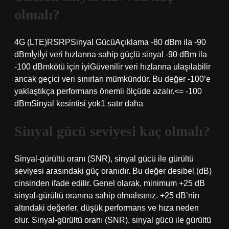
olmalı?
4G (LTE)RSRPSinyal GücüAçıklama -80 dBm ila -90
dBmİyiİyi veri hızlarına sahip güçlü sinyal -90 dBm ila
-100 dBmkötü için iyiGüvenilir veri hızlarına ulaşılabilir
ancak geçici veri sınırları mümkündür. Bu değer -100’e
yaklaştıkça performans önemli ölçüde azalır.<= -100
dBmSinyal kesintisi yok1 satır daha
Sinyal gücü seviyesi kaç olmalı?
Sinyal-gürültü oranı (SNR), sinyal gücü ile gürültü
seviyesi arasındaki güç oranıdır. Bu değer desibel (dB)
cinsinden ifade edilir. Genel olarak, minimum +25 dB
sinyal-gürültü oranına sahip olmalısınız. +25 dB’nin
altındaki değerler, düşük performans ve hıza neden
olur. Sinyal-gürültü oranı (SNR), sinyal gücü ile gürültü