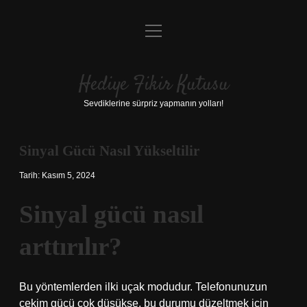
menüyü
Anasayfa
aç
Gizlilik Politikası
Hediye Fikir Kutusu
Yasal Uyarı
Sevdiklerine sürpriz yapmanın yolları!
Hakkımızda
Sinyal Gücü Nasıl Yükseltilir
Tarih: Kasım 5, 2024
Sinyal gücü nasıl
arttırılır?
Bu yöntemlerden ilki uçak modudur. Telefonunuzun
çekim gücü çok düşükse, bu durumu düzeltmek için