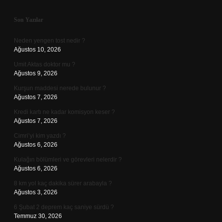
Sidebar
Son Yazılar
Neden yengen tost nedir ?
Ağustos 10, 2026
Umit Aktas doktor mu ?
Ağustos 9, 2026
Kurşun maddesi nerede bulunur ?
Ağustos 7, 2026
Kredi kartı ne kadar komisyon keser ?
Ağustos 7, 2026
Cimri’yi kim yazdı ?
Ağustos 6, 2026
Kulağın bölümleri ve görevleri nelerdir ?
Ağustos 6, 2026
8 km yol kaç dakika sürer arabayla ?
Ağustos 3, 2026
6 Şubat 2 deprem kaç saniye sürdü ?
Temmuz 30, 2026