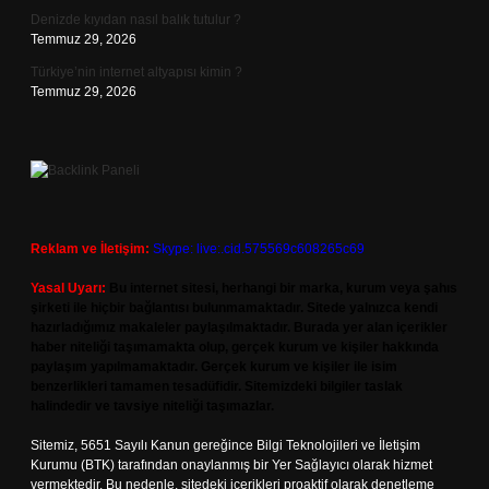
Denizde kıyıdan nasıl balık tutulur ?
Temmuz 29, 2026
Türkiye’nin internet altyapısı kimin ?
Temmuz 29, 2026
Reklam ve İletişim:
Skype: live:.cid.575569c608265c69
Yasal Uyarı:
Bu internet sitesi, herhangi bir marka, kurum veya şahıs
şirketi ile hiçbir bağlantısı bulunmamaktadır. Sitede yalnızca kendi
hazırladığımız makaleler paylaşılmaktadır. Burada yer alan içerikler
haber niteliği taşımamakta olup, gerçek kurum ve kişiler hakkında
paylaşım yapılmamaktadır. Gerçek kurum ve kişiler ile isim
benzerlikleri tamamen tesadüfidir. Sitemizdeki bilgiler taslak
halindedir ve tavsiye niteliği taşımazlar.
Sitemiz, 5651 Sayılı Kanun gereğince Bilgi Teknolojileri ve İletişim
Kurumu (BTK) tarafından onaylanmış bir Yer Sağlayıcı olarak hizmet
vermektedir. Bu nedenle, sitedeki içerikleri proaktif olarak denetleme