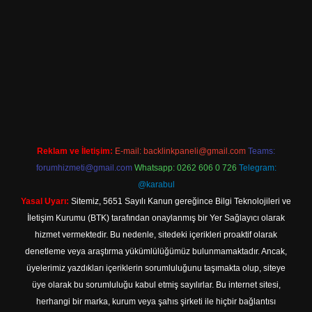
r.net
Reklam ve İletişim:
E-mail:
backlinkpaneli@gmail.com
Teams:
forumhizmeti@gmail.com
Whatsapp: 0262 606 0 726
Telegram:
@karabul
Yasal Uyarı:
Sitemiz, 5651 Sayılı Kanun gereğince Bilgi Teknolojileri ve
İletişim Kurumu (BTK) tarafından onaylanmış bir Yer Sağlayıcı olarak
hizmet vermektedir. Bu nedenle, sitedeki içerikleri proaktif olarak
denetleme veya araştırma yükümlülüğümüz bulunmamaktadır. Ancak,
üyelerimiz yazdıkları içeriklerin sorumluluğunu taşımakta olup, siteye
üye olarak bu sorumluluğu kabul etmiş sayılırlar. Bu internet sitesi,
herhangi bir marka, kurum veya şahıs şirketi ile hiçbir bağlantısı