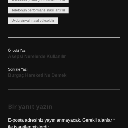
Telefonun çekim gücü nasıl arttırılır
Telefonun performansı nasıl artırılır
Uydu sinyali nasıl yükseltilir
Önceki Yazı
Asepsi Nerelerde Kullanılır
Sonraki Yazı
Burgaç Hareketi Ne Demek
Bir yanıt yazın
E-posta adresiniz yayınlanmayacak.
Gerekli alanlar
*
ile işaretlenmişlerdir