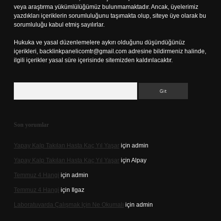
veya araştırma yükümlülüğümüz bulunmamaktadır. Ancak, üyelerimiz
yazdıkları içeriklerin sorumluluğunu taşımakta olup, siteye üye olarak bu
sorumluluğu kabul etmiş sayılırlar.
Hukuka ve yasal düzenlemelere aykırı olduğunu düşündüğünüz
içerikleri,
backlinkpanelicomtr@gmail.com
adresine bildirmeniz halinde,
ilgili içerikler yasal süre içerisinde sitemizden kaldırılacaktır.
Arama
Son yorumlar
Yapay Kalp Takılan Hasta Kaç Yıl Yaşar
için
admin
Yapay Kalp Takılan Hasta Kaç Yıl Yaşar
için
Alpay
Temmuz 4 Hangi
için
admin
Temmuz 4 Hangi
için
Ilgaz
Laboratuvarda Çalışmak Için Ne Okumalı
için
admin