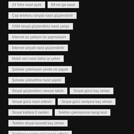
24 GHz nasıl açılır
69 ne işe yarar
Cep telefonu sinyali nasıl güçlendirilir
GSM sinyal güçlendirici nasıl çalışır
İnternet az çekiyor ne yapmalıyım
İnternet sinyali nasıl güçlendirilir
Mobil veri nasıl daha iyi çeker
Şebeke çekmeyen yerde ne yapılır
Şebeke yükseltme nasıl yapılır
Sinyal güçlendirici nereye takılır
Sinyal gücü kaç olmalı
Sinyal gücü nasıl arttırılır
Sinyal gücü seviyesi kaç olmalı
Sinyal kalitesi 0 neden
Telefon çekmiyorsa hangi kod
Telefon sinyal kuvveti kaç olmalı