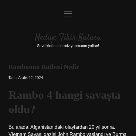
menüyü
Anasayfa
aç
Gizlilik Politikası
Hediye Fikir Kutusu
Yasal Uyarı
Sevdiklerine sürpriz yapmanın yolları!
Hakkımızda
Rambonun Rütbesi Nedir
Tarih: Aralık 22, 2024
Rambo 4 hangi savaşta
oldu?
Bu arada, Afganistan’daki olaylardan 20 yıl sonra,
Vietnam Savaşı gazisi John Rambo yaşlandı ve Burma