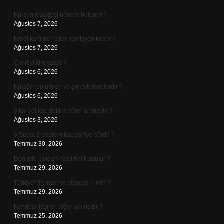
Sidebar
Kurşun maddesi nerede bulunur ?
Ağustos 7, 2026
Kredi kartı ne kadar komisyon keser ?
Ağustos 7, 2026
Cimri’yi kim yazdı ?
Ağustos 6, 2026
Kulağın bölümleri ve görevleri nelerdir ?
Ağustos 6, 2026
8 km yol kaç dakika sürer arabayla ?
Ağustos 3, 2026
6 Şubat 2 deprem kaç saniye sürdü ?
Temmuz 30, 2026
Denizde kıyıdan nasıl balık tutulur ?
Temmuz 29, 2026
Türkiye’nin internet altyapısı kimin ?
Temmuz 29, 2026
Kehribar taşının diğer adı nedir ?
Temmuz 25, 2026