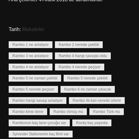
Tarih:
Makaleler
Rambo 1 ne anlatıyor
Rambo 2 nerede çekildi
Rambo 3 ne anlatıyor
Rambo 4 hangi savaşta oldu
Rambo 4 ne anlatıyor
Rambo 4 nerede geçiyor
Rambo 5 ne zaman çekildi
Rambo 5 nerede çekildi
Rambo 5 nerede geçiyor
Rambo 6 ne zaman çıkacak
Rambo hangi savaşı anlatıyor
Rambo ilk kan nerede izlenir
Rambo kime denir
Rambo ölmüş mü
Rambo Türk mü
Rambonun kaç tane çocuğu var
Rocky kaç yaşında
Sylvester Stallonenin kaç filmi var