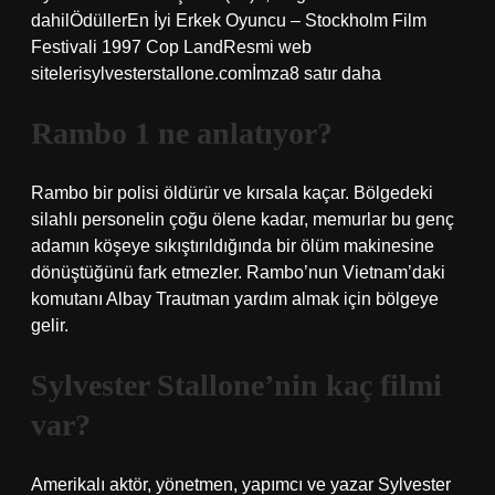
dahilÖdüllerEn İyi Erkek Oyuncu – Stockholm Film
Festivali 1997 Cop LandResmi web
sitelerisylvesterstallone.comİmza8 satır daha
Rambo 1 ne anlatıyor?
Rambo bir polisi öldürür ve kırsala kaçar. Bölgedeki
silahlı personelin çoğu ölene kadar, memurlar bu genç
adamın köşeye sıkıştırıldığında bir ölüm makinesine
dönüştüğünü fark etmezler. Rambo’nun Vietnam’daki
komutanı Albay Trautman yardım almak için bölgeye
gelir.
Sylvester Stallone’nin kaç filmi
var?
Amerikalı aktör, yönetmen, yapımcı ve yazar Sylvester