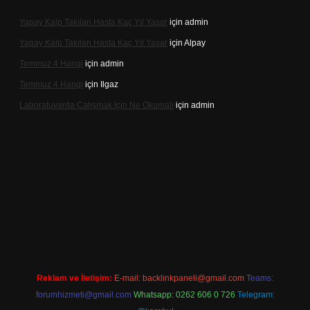
Yapay Kalp Takılan Hasta Kaç Yıl Yaşar
için
admin
Yapay Kalp Takılan Hasta Kaç Yıl Yaşar
için
Alpay
Temmuz 4 Hangi
için
admin
Temmuz 4 Hangi
için
Ilgaz
Laboratuvarda Çalışmak Için Ne Okumalı
için
admin
expergir.net
Reklam ve İletişim:
E-mail:
backlinkpaneli@gmail.com
Teams:
forumhizmeti@gmail.com
Whatsapp: 0262 606 0 726
Telegram: