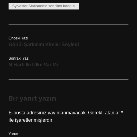
Sylvester Stallonenin son filmi hangisi
Önceki Yazı
Gönül Şarkısını Kimler Söyledi
Sonraki Yazı
N Harfi Ile Ülke Var Mı
Bir yanıt yazın
E-posta adresiniz yayınlanmayacak.
Gerekli alanlar
*
ile işaretlenmişlerdir
Yorum