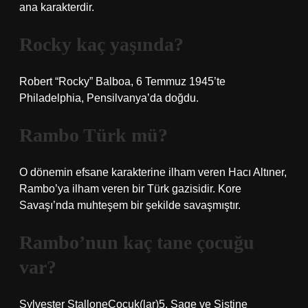
ana karakterdir.
Rocky kaç yaşında?
Robert “Rocky” Balboa, 6 Temmuz 1945’te
Philadelphia, Pensilvanya’da doğdu.
Rambo Türk mü?
O dönemin efsane karakterine ilham veren Hacı Altıner,
Rambo’ya ilham veren bir Türk gazisidir. Kore
Savaşı’nda muhteşem bir şekilde savaşmıştır.
Rambo’nun kaç tane çocuğu
var?
Sylvester StalloneÇocuk(lar)5, Sage ve Sistine