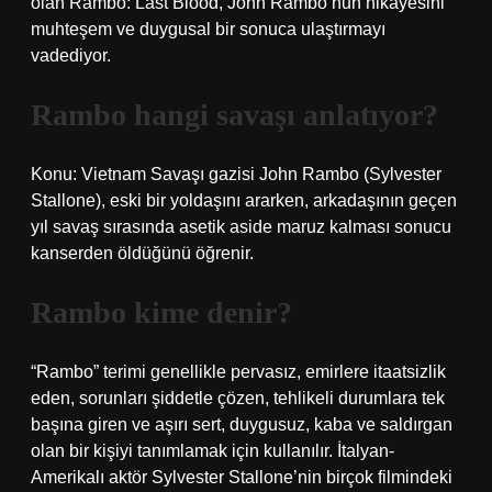
olan Rambo: Last Blood, John Rambo’nun hikayesini
muhteşem ve duygusal bir sonuca ulaştırmayı
vadediyor.
Rambo hangi savaşı anlatıyor?
Konu: Vietnam Savaşı gazisi John Rambo (Sylvester
Stallone), eski bir yoldaşını ararken, arkadaşının geçen
yıl savaş sırasında asetik aside maruz kalması sonucu
kanserden öldüğünü öğrenir.
Rambo kime denir?
“Rambo” terimi genellikle pervasız, emirlere itaatsizlik
eden, sorunları şiddetle çözen, tehlikeli durumlara tek
başına giren ve aşırı sert, duygusuz, kaba ve saldırgan
olan bir kişiyi tanımlamak için kullanılır. İtalyan-
Amerikalı aktör Sylvester Stallone’nin birçok filmindeki