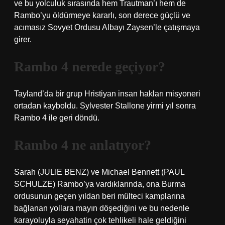
ve bu yolculuk sırasında hem Trautman’ı hem de
Rambo’yu öldürmeye kararlı, son derece güçlü ve
acımasız Sovyet Ordusu Albayı Zaysen’le çatışmaya
girer.
Rambo 4 nerede geçiyor?
Tayland’da bir grup Hristiyan insan hakları misyoneri
ortadan kayboldu. Sylvester Stallone yirmi yıl sonra
Rambo 4 ile geri döndü.
Rambo 4 ne anlatıyor?
Sarah (JULIE BENZ) ve Michael Bennett (PAUL
SCHULZE) Rambo’ya vardıklarında, ona Burma
ordusunun geçen yıldan beri mülteci kamplarına
bağlanan yollara mayın döşediğini ve bu nedenle
karayoluyla seyahatin çok tehlikeli hale geldiğini