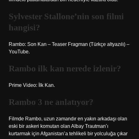
Sylvester Stallone’nin son filmi
hangisi?
Rambo: Son Kan – Teaser Fragman (Türkçe altyazılı) –
YouTube.
Rambo ilk kan nerede izlenir?
Prime Video: İlk Kan.
Rambo 3 ne anlatıyor?
Filmde Rambo, uzun zamandır en yakın arkadaşı olan
eski bir askeri komutan olan Albay Trautman’ı
kurtarmak için Afganistan’a tehlikeli bir yolculuğa çıkar