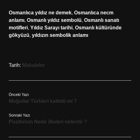
Osmanlıca yıldız ne demek
,
Osmanlıca necm
anlamı
,
Osmanlı yıldız sembolü
,
Osmanlı sanatı
motifleri
,
Yıldız Sarayı tarihi
,
Osmanlı kültüründe
gökyüzü
,
yıldızın sembolik anlamı
Tarih:
Makaleler
Önceki Yazı
Moğollar Türkleri katletti mi ?
Sonraki Yazı
Pozitivizm Nedir ilkeleri nelerdir ?