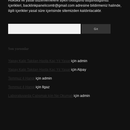
Hukuka ve yasal düzenlemelere aykırı olduğunu düşündüğünüz
içerikleri,
backlinkpanelicomtr@gmail.com
adresine bildirmeniz halinde,
ilgili içerikler yasal süre içerisinde sitemizden kaldırılacaktır.
Arama
Son yorumlar
Yapay Kalp Takılan Hasta Kaç Yıl Yaşar
için
admin
Yapay Kalp Takılan Hasta Kaç Yıl Yaşar
için
Alpay
Temmuz 4 Hangi
için
admin
Temmuz 4 Hangi
için
Ilgaz
Laboratuvarda Çalışmak Için Ne Okumalı
için
admin