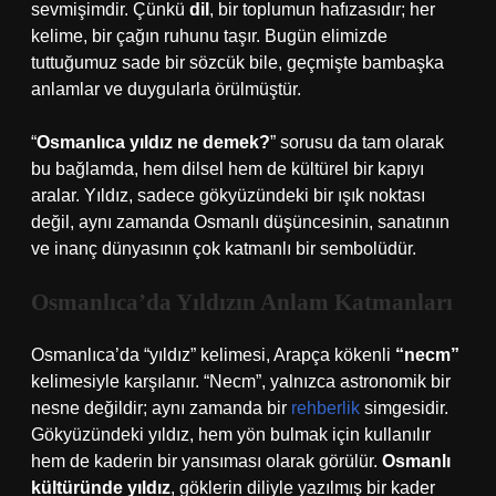
sevmişimdir. Çünkü
dil
, bir toplumun hafızasıdır; her
kelime, bir çağın ruhunu taşır. Bugün elimizde
tuttuğumuz sade bir sözcük bile, geçmişte bambaşka
anlamlar ve duygularla örülmüştür.
“
Osmanlıca yıldız ne demek?
” sorusu da tam olarak
bu bağlamda, hem dilsel hem de kültürel bir kapıyı
aralar. Yıldız, sadece gökyüzündeki bir ışık noktası
değil, aynı zamanda Osmanlı düşüncesinin, sanatının
ve inanç dünyasının çok katmanlı bir sembolüdür.
Osmanlıca’da Yıldızın Anlam Katmanları
Osmanlıca’da “yıldız” kelimesi, Arapça kökenli
“necm”
kelimesiyle karşılanır. “Necm”, yalnızca astronomik bir
nesne değildir; aynı zamanda bir
rehberlik
simgesidir.
Gökyüzündeki yıldız, hem yön bulmak için kullanılır
hem de kaderin bir yansıması olarak görülür.
Osmanlı
kültüründe yıldız
, göklerin diliyle yazılmış bir kader