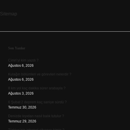
Sitemap
Sidebar
Son Yazılar
Cimri’yi kim yazdı ?
Ağustos 6, 2026
Kulağın bölümleri ve görevleri nelerdir ?
Ağustos 6, 2026
8 km yol kaç dakika sürer arabayla ?
Ağustos 3, 2026
6 Şubat 2 deprem kaç saniye sürdü ?
Temmuz 30, 2026
Denizde kıyıdan nasıl balık tutulur ?
Temmuz 29, 2026