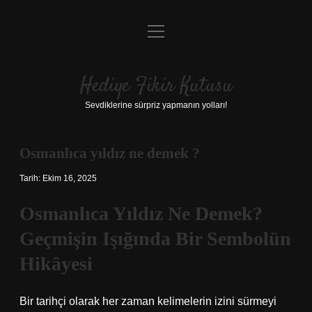
menüyü
Anasayfa
aç
Gizlilik Politikası
Hediye Fikir Kutusu
Yasal Uyarı
Sevdiklerine sürpriz yapmanın yolları!
Hakkımızda
Osmanlıca yıldız ne demek ?
Tarih: Ekim 16, 2025
Osmanlıca Yıldız Ne Demek?
Geçmişin Işığında Bir Sembolün
Hikâyesi
Bir tarihçi olarak her zaman kelimelerin izini sürmeyi