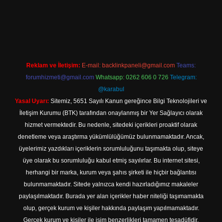
xpergir.net
Reklam ve İletişim:
E-mail:
backlinkpaneli@gmail.com
Teams:
forumhizmeti@gmail.com
Whatsapp: 0262 606 0 726
Telegram:
@karabul
Yasal Uyarı:
Sitemiz, 5651 Sayılı Kanun gereğince Bilgi Teknolojileri ve
İletişim Kurumu (BTK) tarafından onaylanmış bir Yer Sağlayıcı olarak
hizmet vermektedir. Bu nedenle, sitedeki içerikleri proaktif olarak
denetleme veya araştırma yükümlülüğümüz bulunmamaktadır. Ancak,
üyelerimiz yazdıkları içeriklerin sorumluluğunu taşımakta olup, siteye
üye olarak bu sorumluluğu kabul etmiş sayılırlar. Bu internet sitesi,
herhangi bir marka, kurum veya şahıs şirketi ile hiçbir bağlantısı
bulunmamaktadır. Sitede yalnızca kendi hazırladığımız makaleler
paylaşılmaktadır. Burada yer alan içerikler haber niteliği taşımamakta
olup, gerçek kurum ve kişiler hakkında paylaşım yapılmamaktadır.
Gerçek kurum ve kişiler ile isim benzerlikleri tamamen tesadüfidir.