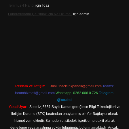
Temmuz 4 Hangi
için
Ilgaz
Laboratuvarda Çalışmak Için Ne Okumalı
için
admin
ergir.net
Reklam ve İletişim:
E-mail:
backlinkpaneli@gmail.com
Teams:
forumhizmeti@gmail.com
Whatsapp: 0262 606 0 726
Telegram:
@karabul
Yasal Uyarı:
Sitemiz, 5651 Sayılı Kanun gereğince Bilgi Teknolojileri ve
İletişim Kurumu (BTK) tarafından onaylanmış bir Yer Sağlayıcı olarak
hizmet vermektedir. Bu nedenle, sitedeki içerikleri proaktif olarak
denetleme veya araştırma yükümlülüğümüz bulunmamaktadır. Ancak,