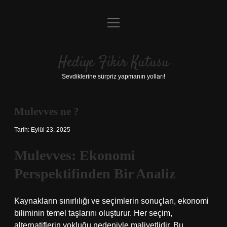
menüyü
Anasayfa
aç
Gizlilik Politikası
Hediye Fikir Kutusu
Yasal Uyarı
Sevdiklerine sürpriz yapmanın yolları!
Hakkımızda
Mulevves ne ?
Tarih: Eylül 23, 2025
Mulevves: Ekonomi
Perspektifinden Bir Analiz
Kaynakların sınırlılığı ve seçimlerin sonuçları, ekonomi
biliminin temel taşlarını oluşturur. Her seçim,
alternatiflerin yokluğu nedeniyle maliyetlidir. Bu