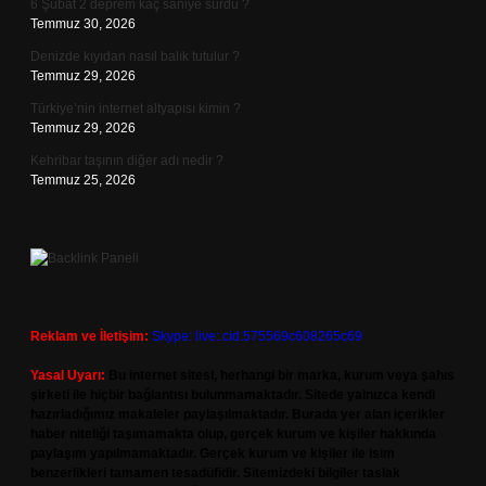
6 Şubat 2 deprem kaç saniye sürdü ?
Temmuz 30, 2026
Denizde kıyıdan nasıl balık tutulur ?
Temmuz 29, 2026
Türkiye’nin internet altyapısı kimin ?
Temmuz 29, 2026
Kehribar taşının diğer adı nedir ?
Temmuz 25, 2026
Reklam ve İletişim:
Skype: live:.cid.575569c608265c69
Yasal Uyarı:
Bu internet sitesi, herhangi bir marka, kurum veya şahıs
şirketi ile hiçbir bağlantısı bulunmamaktadır. Sitede yalnızca kendi
hazırladığımız makaleler paylaşılmaktadır. Burada yer alan içerikler
haber niteliği taşımamakta olup, gerçek kurum ve kişiler hakkında
paylaşım yapılmamaktadır. Gerçek kurum ve kişiler ile isim
benzerlikleri tamamen tesadüfidir. Sitemizdeki bilgiler taslak