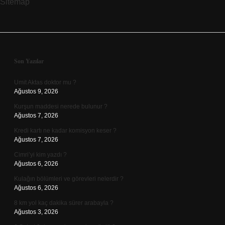
Sitemap
Sidebar
Son Yazılar
Umit Aktas doktor mu ?
Ağustos 9, 2026
Kurşun maddesi nerede bulunur ?
Ağustos 7, 2026
Kredi kartı ne kadar komisyon keser ?
Ağustos 7, 2026
Cimri’yi kim yazdı ?
Ağustos 6, 2026
Kulağın bölümleri ve görevleri nelerdir ?
Ağustos 6, 2026
8 km yol kaç dakika sürer arabayla ?
Ağustos 3, 2026