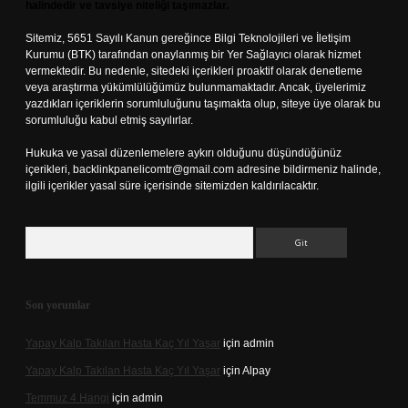
halindedir ve tavsiye niteliği taşımazlar.
Sitemiz, 5651 Sayılı Kanun gereğince Bilgi Teknolojileri ve İletişim
Kurumu (BTK) tarafından onaylanmış bir Yer Sağlayıcı olarak hizmet
vermektedir. Bu nedenle, sitedeki içerikleri proaktif olarak denetleme
veya araştırma yükümlülüğümüz bulunmamaktadır. Ancak, üyelerimiz
yazdıkları içeriklerin sorumluluğunu taşımakta olup, siteye üye olarak bu
sorumluluğu kabul etmiş sayılırlar.
Hukuka ve yasal düzenlemelere aykırı olduğunu düşündüğünüz
içerikleri,
backlinkpanelicomtr@gmail.com
adresine bildirmeniz halinde,
ilgili içerikler yasal süre içerisinde sitemizden kaldırılacaktır.
Arama
Son yorumlar
Yapay Kalp Takılan Hasta Kaç Yıl Yaşar
için
admin
Yapay Kalp Takılan Hasta Kaç Yıl Yaşar
için
Alpay
Temmuz 4 Hangi
için
admin