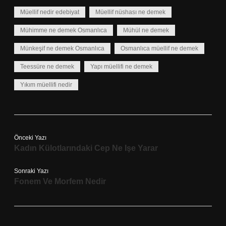
Müellif nedir edebiyat
Müellif nüshası ne demek
Mühimme ne demek Osmanlıca
Mühül ne demek
Münkeşif ne demek Osmanlıca
Osmanlıca müellif ne demek
Teessüre ne demek
Yapı müellifi ne demek
Yıkım müellifi nedir
Önceki Yazı
Kadın Külotlarındaki Cep Ne Işe Yarar
Sonraki Yazı
Fonem Ve Morfem Nedir