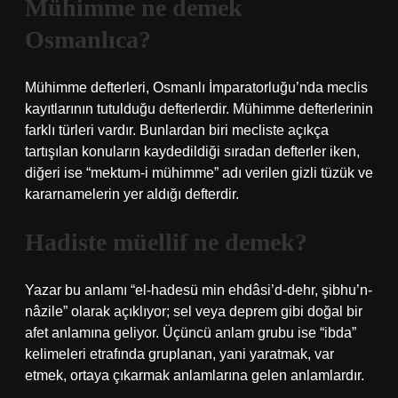
Mühimme ne demek
Osmanlıca?
Mühimme defterleri, Osmanlı İmparatorluğu’nda meclis
kayıtlarının tutulduğu defterlerdir. Mühimme defterlerinin
farklı türleri vardır. Bunlardan biri mecliste açıkça
tartışılan konuların kaydedildiği sıradan defterler iken,
diğeri ise “mektum-i mühimme” adı verilen gizli tüzük ve
kararnamelerin yer aldığı defterdir.
Hadiste müellif ne demek?
Yazar bu anlamı “el-hadesü min ehdâsi’d-dehr, şibhu’n-
nâzile” olarak açıklıyor; sel veya deprem gibi doğal bir
afet anlamına geliyor. Üçüncü anlam grubu ise “ibda”
kelimeleri etrafında gruplanan, yani yaratmak, var
etmek, ortaya çıkarmak anlamlarına gelen anlamlardır.