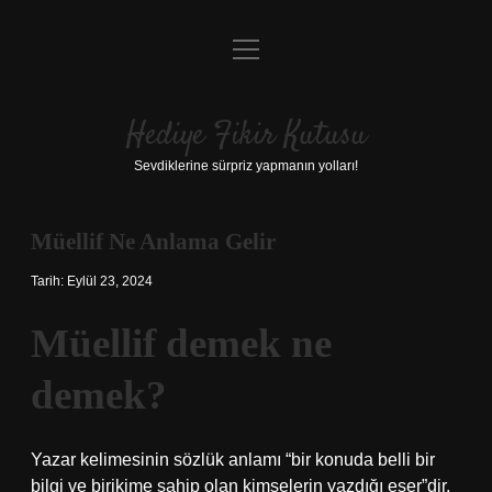
menüyü
Anasayfa
aç
Gizlilik Politikası
Hediye Fikir Kutusu
Yasal Uyarı
Sevdiklerine sürpriz yapmanın yolları!
Hakkımızda
Müellif Ne Anlama Gelir
Tarih: Eylül 23, 2024
Müellif demek ne
demek?
Yazar kelimesinin sözlük anlamı “bir konuda belli bir
bilgi ve birikime sahip olan kimselerin yazdığı eser”dir.