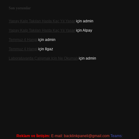
Son yorumlar
Yapay Kalp Takılan Hasta Kaç Yıl Yaşar
için
admin
Yapay Kalp Takılan Hasta Kaç Yıl Yaşar
için
Alpay
Temmuz 4 Hangi
için
admin
Temmuz 4 Hangi
için
Ilgaz
Laboratuvarda Çalışmak Için Ne Okumalı
için
admin
betexper
betexpergir.net
Reklam ve İletişim:
E-mail:
backlinkpaneli@gmail.com
Teams: