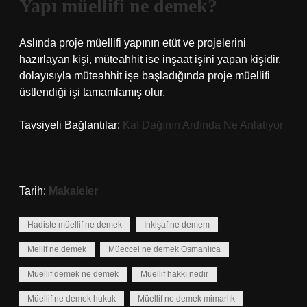
Yapı müellifi ne demek?
Aslında proje müellifi yapının etüt ve projelerini
hazırlayan kişi, müteahhit ise inşaat işini yapan kişidir,
dolayısıyla müteahhit işe başladığında proje müellifi
üstlendiği işi tamamlamış olur.
Tavsiyeli Bağlantılar:
Kaf Dağının Ardında Ne Anlatıyor
Tarih:
Makaleler
Hadiste müellif ne demek
Inkişaf ne demem
Mellif ne demek
Müeccel ne demek Osmanlıca
Müellif demek ne demek
Müellif hakkı nedir
Müellif ne demek hukuk
Müellif ne demek mimarlık