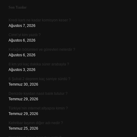
Sidebar
Son Yazılar
Kredi kartı ne kadar komisyon keser ?
Ağustos 7, 2026
Cimri’yi kim yazdı ?
Ağustos 6, 2026
Kulağın bölümleri ve görevleri nelerdir ?
Ağustos 6, 2026
8 km yol kaç dakika sürer arabayla ?
Ağustos 3, 2026
6 Şubat 2 deprem kaç saniye sürdü ?
Temmuz 30, 2026
Denizde kıyıdan nasıl balık tutulur ?
Temmuz 29, 2026
Türkiye’nin internet altyapısı kimin ?
Temmuz 29, 2026
Kehribar taşının diğer adı nedir ?
Temmuz 25, 2026