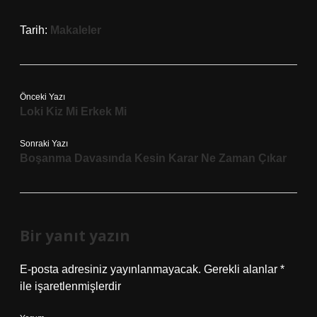
Tarih:
Makaleler
Önceki Yazı
Loki Kiz Mi Erkek Mi
Sonraki Yazı
Boşanma Davasında Kesin Karar Ne Zaman Çıkar
Bir yanıt yazın
E-posta adresiniz yayınlanmayacak.
Gerekli alanlar
*
ile işaretlenmişlerdir