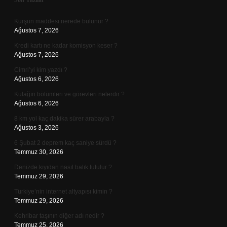
Sidebar
Son Yazılar
Kurşun maddesi nerede bulunur ?
Ağustos 7, 2026
Kredi kartı ne kadar komisyon keser ?
Ağustos 7, 2026
Cimri’yi kim yazdı ?
Ağustos 6, 2026
Kulağın bölümleri ve görevleri nelerdir ?
Ağustos 6, 2026
8 km yol kaç dakika sürer arabayla ?
Ağustos 3, 2026
6 Şubat 2 deprem kaç saniye sürdü ?
Temmuz 30, 2026
Denizde kıyıdan nasıl balık tutulur ?
Temmuz 29, 2026
Türkiye’nin internet altyapısı kimin ?
Temmuz 29, 2026
Kehribar taşının diğer adı nedir ?
Temmuz 25, 2026