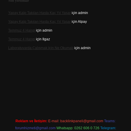
Son yorumlar
Yapay Kalp Takılan Hasta Kaç Yıl Yaşar
için
admin
Yapay Kalp Takılan Hasta Kaç Yıl Yaşar
için
Alpay
Temmuz 4 Hangi
için
admin
Temmuz 4 Hangi
için
Ilgaz
Laboratuvarda Çalışmak Için Ne Okumalı
için
admin
xpergir.net
Reklam ve İletişim:
E-mail:
backlinkpaneli@gmail.com
Teams:
forumhizmeti@gmail.com
Whatsapp: 0262 606 0 726
Telegram: