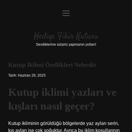
menüyü
Anasayfa
aç
Gizlilik Politikası
Hediye Fikir Kutusu
Yasal Uyarı
Sevdiklerine sürpriz yapmanın yolları!
Hakkımızda
Kutup Iklimi Özellikleri Nelerdir
Tarih: Haziran 26, 2025
Kutup iklimi yazları ve
kışları nasıl geçer?
Kutup ikliminin görüldüğü bölgelerde yaz ayları serin,
kış ayları ise çok soğuktur. Ayrıca bu iklim koşullarının