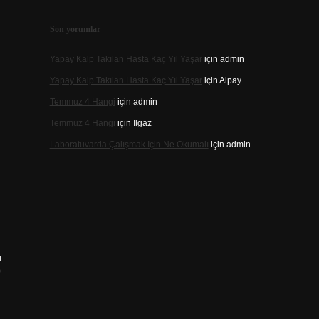
Son yorumlar
Yapay Kalp Takılan Hasta Kaç Yıl Yaşar
için
admin
Yapay Kalp Takılan Hasta Kaç Yıl Yaşar
için
Alpay
Temmuz 4 Hangi
için
admin
Temmuz 4 Hangi
için
Ilgaz
Laboratuvarda Çalışmak Için Ne Okumalı
için
admin
ı
?