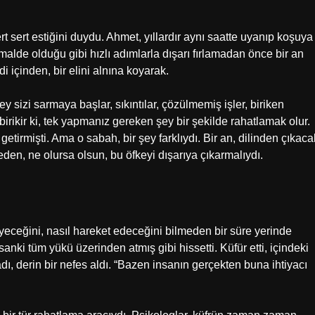
 sert estiğini duydu. Ahmet, yıllardır aynı saatte uyanıp koşuya
malde olduğu gibi hızlı adımlarla dışarı fırlamadan önce bir an
di içinden, bir elini alnına koyarak.
 sizi sarmaya başlar, sıkıntılar, çözülmemiş işler, biriken
birikir ki, tek yapmanız gereken şey bir şekilde rahatlamak olur.
getirmişti. Ama o sabah, bir şey farklıydı. Bir an, dilinden çıkaca
eden, ne olursa olsun, bu öfkeyi dışarıya çıkarmalıydı.
yeceğini, nasıl hareket edeceğini bilmeden bir süre yerinde
nki tüm yükü üzerinden atmış gibi hissetti. Küfür etti, içindeki
adı, derin bir nefes aldı. “Bazen insanın gerçekten buna ihtiyacı