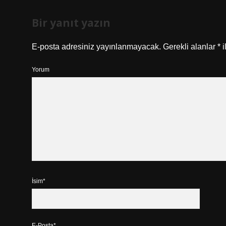
Bir yanıt yazın
E-posta adresiniz yayınlanmayacak.
Gerekli alanlar
*
i
Yorum
İsim*
E-Posta*