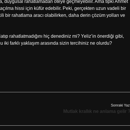
da, duygusal rahatlamadan öteye geçmeyebilir. Ama tıpkı Ahmet
açılma hissi için küfür edebilir. Peki, gerçekten uzun vadeli bir
 bir rahatlama aracı olabilirken, daha derin çözüm yolları ve
ıp rahatlatmadığını hiç denediniz mi? Yeliz’in önerdiği gibi,
u iki farklı yaklaşım arasında sizin tercihiniz ne olurdu?
Sonraki Yaz
Mutlak krallık ne anlama gelir 