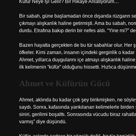
Küfür Neye İyi Gelir? Bir Hikâye Anlatıyorum…
Bir sabah, güne başlamadan önce dışarıda rüzgarın sert
çıkmayı alışkanlık haline getirmişti. Ama bu sabah, nor
durdu. Etrafına bakıp derin bir nefes aldı. “Yine mi?” de
Bazen hayatta gerçekten de bu tür sabahlar olur. Her şey
öfkeler. Kimi zaman, insanın içindeki gerginlik o kadar 
Ahmet, yıllarca duygularını içe atmayı alışkanlık haline 
ilk kelimenin “küfür” olduğunu hissetti. Hızlıca düşünm
Ahmet ve Küfürün Gücü
Ahmet, aklında bu kadar çok şey birikmişken, ne söyle
saydı. Sonra, kafasında yankılanan kelimelerle birden sa
siniri, gerilimi boşalttı. Sonrasında vücudu biraz rahatl
varmış” diye düşündü.