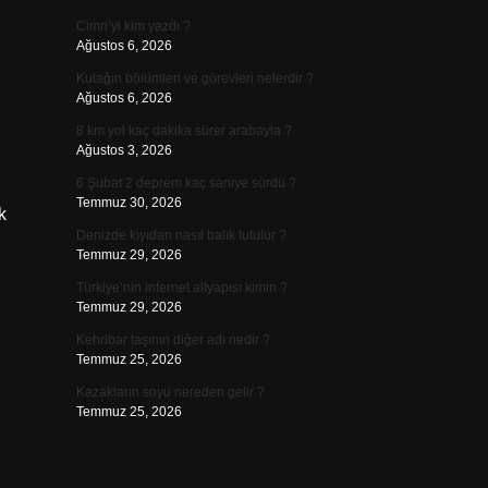
Cimri’yi kim yazdı ?
Ağustos 6, 2026
Kulağın bölümleri ve görevleri nelerdir ?
Ağustos 6, 2026
8 km yol kaç dakika sürer arabayla ?
Ağustos 3, 2026
6 Şubat 2 deprem kaç saniye sürdü ?
Temmuz 30, 2026
k
Denizde kıyıdan nasıl balık tutulur ?
Temmuz 29, 2026
Türkiye’nin internet altyapısı kimin ?
Temmuz 29, 2026
Kehribar taşının diğer adı nedir ?
Temmuz 25, 2026
Kazakların soyu nereden gelir ?
Temmuz 25, 2026