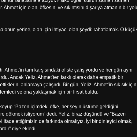
k, bir tür rahatlama aracıydı. Psikologlar, küfrün zaman zaman
Ahmet için o an, öfkesini ve sıkıntısını dışarıya atmanın bir yol
a onun yerine, o an için ihtiyacı olan şeydi: rahatlamak. O küçü
dı. Ahmet’in tam karşısındaki ofiste çalışıyordu ve her gün aynı
rdu. Ancak Yeliz, Ahmet’ten farklı olarak daha empatik bir
tiklerini anlamaya çalışırdı. Bir gün, Yeliz, Ahmet’in sık sık için
lemledi ve ona yaklaşmak için bir fırsat buldu.
koyup “Bazen içimdeki öfke, her şeyin üstüme geldiğini
lere dökmek istiyorum” dedi. Yeliz, biraz düşündü ve “Bazen
 ifade ettiğimizin de farkında olmalıyız. İyi bir dinleyici olmak,
rdır” diye ekledi.