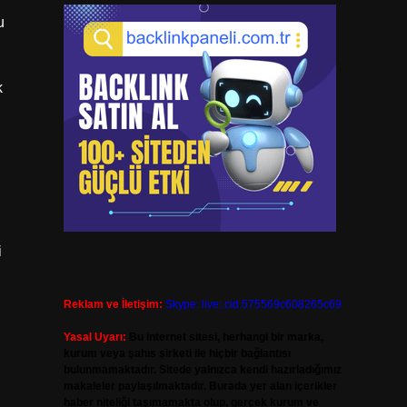
u
k
i
Reklam ve İletişim:
Skype: live:.cid.575569c608265c69
Yasal Uyarı:
Bu internet sitesi, herhangi bir marka,
kurum veya şahıs şirketi ile hiçbir bağlantısı
bulunmamaktadır. Sitede yalnızca kendi hazırladığımız
makaleler paylaşılmaktadır. Burada yer alan içerikler
haber niteliği taşımamakta olup, gerçek kurum ve