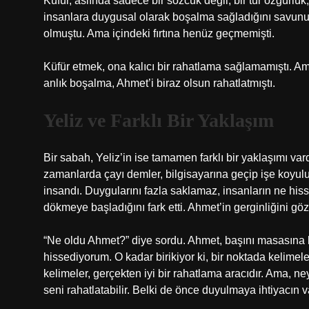
Küfür, aslında sadece bir sözcük değil, bir tür özgürlü
insanlara duygusal olarak boşalma sağladığını savunur. 
olmuştu. Ama içindeki fırtına henüz geçmemişti.
Küfür etmek, ona kalıcı bir rahatlama sağlamamıştı. Am
anlık boşalma, Ahmet’i biraz olsun rahatlatmıştı.
Yeliz ve Farklı Bir Yaklaşım
Bir sabah, Yeliz’in ise tamamen farklı bir yaklaşımı var
zamanlarda çayı demler, bilgisayarına geçip işe koyulu
insandı. Duygularını fazla saklamaz, insanların ne hisset
dökmeye başladığını fark etti. Ahmet’in gerginliğini göz
“Ne oldu Ahmet?” diye sordu. Ahmet, başını masasına 
hissediyorum. O kadar birikiyor ki, bir noktada kelime
kelimeler, gerçekten iyi bir rahatlama aracıdır. Ama, neyi
seni rahatlatabilir. Belki de önce duyulmaya ihtiyacın va