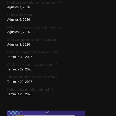
Kredi kartı ne kadar komisyon keser ?
Ağustos 7, 2026
Cimri’yi kim yazdı ?
Ağustos 6, 2026
Kulağın bölümleri ve görevleri nelerdir ?
Ağustos 6, 2026
8 km yol kaç dakika sürer arabayla ?
Ağustos 3, 2026
6 Şubat 2 deprem kaç saniye sürdü ?
Temmuz 30, 2026
Denizde kıyıdan nasıl balık tutulur ?
Temmuz 29, 2026
Türkiye’nin internet altyapısı kimin ?
Temmuz 29, 2026
Kehribar taşının diğer adı nedir ?
Temmuz 25, 2026