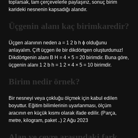
toplarsak, tam çerçevelerle paylaşırız, sonuç birim
karideki nesnenin kapsadığı alandır.
Üçgenin alanı kaç birimkaredir?
Üçgen alanının neden a = 1 2 b h ϕ olduğunu
anlayalım. Çift üçgen ile bir dikdörtgen oluşturdunuz!
Dikdörtgenin alanı B H = 4 × 5 = 20 birimdir. Buna göre,
üçgenin alanı 1 2 b h = 1 2 × 4 × 5 = 10 birimdir.
Birim nedir örnek?
Bir nesneyi veya çokluğu ölçmek için kabul edilen
boyuttur. Eğitim bilimlerinin uyarlanması, ölçüm
aracının en küçük kısmı olarak ifade edilir. (Parça,
metre, kilogram, paket ..) 2 Ağu 2023
Alan ve çevre arasındaki fark