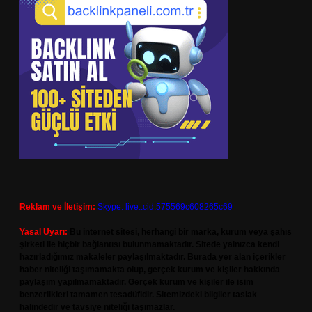
Reklam ve İletişim:
Skype: live:.cid.575569c608265c69
Yasal Uyarı:
Bu internet sitesi, herhangi bir marka, kurum veya şahıs
şirketi ile hiçbir bağlantısı bulunmamaktadır. Sitede yalnızca kendi
hazırladığımız makaleler paylaşılmaktadır. Burada yer alan içerikler
haber niteliği taşımamakta olup, gerçek kurum ve kişiler hakkında
paylaşım yapılmamaktadır. Gerçek kurum ve kişiler ile isim
benzerlikleri tamamen tesadüfidir. Sitemizdeki bilgiler taslak
halindedir ve tavsiye niteliği taşımazlar.