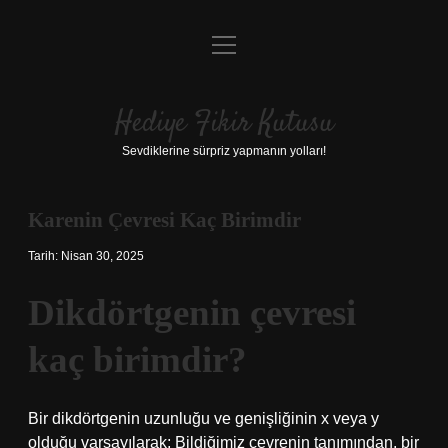
menüyü
Anasayfa
aç
Gizlilik Politikası
Hediye Fikir Kutusu
Yasal Uyarı
Sevdiklerine sürpriz yapmanın yolları!
Hakkımızda
Karenin Çevresi Kaç Birimdir
Tarih: Nisan 30, 2025
Dikdörtgenin çevresi
kaç birimdir?
Bir dikdörtgenin uzunluğu ve genişliğinin x veya y
olduğu varsayılarak; Bildiğimiz çevrenin tanımından, bir