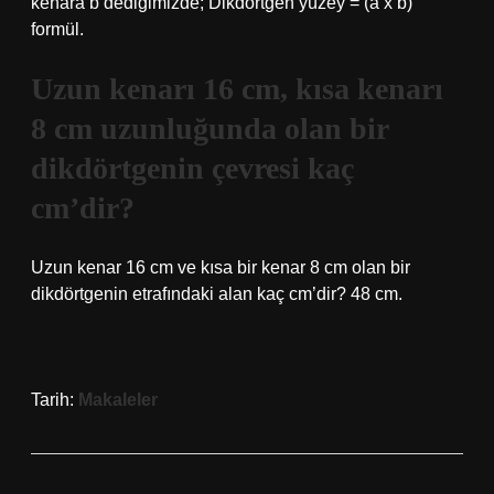
kenara b dediğimizde; Dikdörtgen yüzey = (a x b)
formül.
Uzun kenarı 16 cm, kısa kenarı
8 cm uzunluğunda olan bir
dikdörtgenin çevresi kaç
cm’dir?
Uzun kenar 16 cm ve kısa bir kenar 8 cm olan bir
dikdörtgenin etrafındaki alan kaç cm’dir? 48 cm.
Tarih:
Makaleler