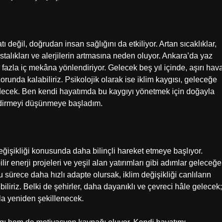
 değil, doğrudan insan sağlığını da etkiliyor. Artan sıcaklıklar,
stalıkları ve alerjilerin artmasına neden oluyor. Ankara’da yaz
 fazla iç mekâna yönlendiriyor. Gelecek beş yıl içinde, aşırı hav
orunda kalabiliriz. Psikolojik olarak ise iklim kaygısı, geleceğe
decek. Ben kendi hayatımda bu kaygıyı yönetmek için doğayla
endirmeyi düşünmeye başladım.
ğişikliği konusunda daha bilinçli hareket etmeye başlıyor.
ir enerji projeleri ve yeşil alan yatırımları gibi adımlar geleceğe
u sürece daha hızlı adapte olursak, iklim değişikliği canlıların
biliriz. Belki de şehirler, daha dayanıklı ve çevreci hâle gelecek;
ıyla yeniden şekillenecek.