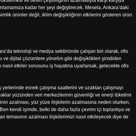
 yükselmesi ve besin çeşitliliğinin azalmasıyla karşı karşıya
planlamamıza kadar her şeyi değiştirecek. Mesela, Ankara’daki
lik ürünler değil, iklim değişikliğinin etkilerini gösteren ürün
ra’da teknoloji ve medya sektöründe çalışan biri olarak, ofis
sı ve dijital çözümlere yönelim gibi değişiklikleri şimdiden
ı nasıl etkiler sorusunu iş hayatına uyarlarsak, gelecekte ofis
 iş yerlerinde esnek çalışma saatlerini ve uzaktan çalışmayı
 sıcaklar yüzünden veri merkezlerinin güvenliği ve enerji tüketimi
nin azalması, yüz yüze ilişkilerin azalmasına neden olurken,
. Ben kendi işimde, belki de daha fazla çevrim içi toplantıya ve
 temasının azalması ilişkilerimizi nasıl etkileyecek diye de