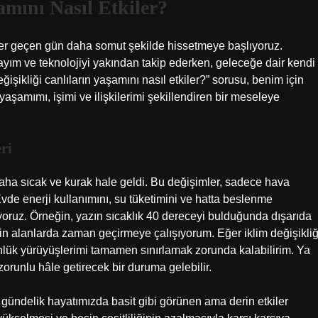
amını Nasıl Etkiler?
i her geçen gün daha somut şekilde hissetmeye başlıyoruz.
ayım ve teknolojiyi yakından takip ederken, geleceğe dair kendi
işikliği canlıların yaşamını nasıl etkiler?” sorusu, benim için
aşamımı, işimi ve ilişkilerimi şekillendiren bir meseleye
ri
 daha sıcak ve kurak hale geldi. Bu değişimler, sadece hava
Evde enerji kullanımını, su tüketimini ve hatta beslenme
yoruz. Örneğin, yazın sıcaklık 40 dereceyi bulduğunda dışarıda
rin alanlarda zaman geçirmeye çalışıyorum. Eğer iklim değişikliğ
nlük yürüyüşlerimi tamamen sınırlamak zorunda kalabilirim. Ya
zorunlu hâle getirecek bir duruma gelebilir.
su gündelik hayatımızda basit gibi görünen ama derin etkiler