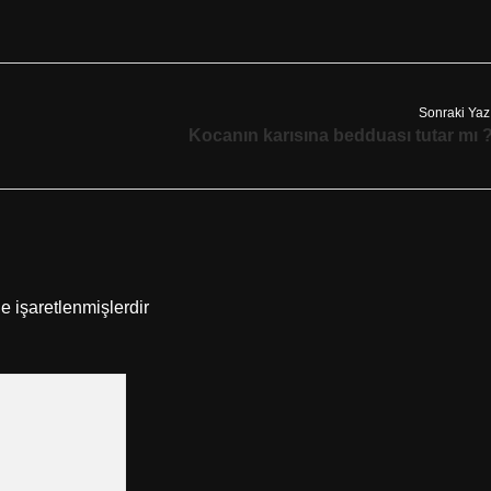
Sonraki Yaz
Kocanın karısına bedduası tutar mı 
le işaretlenmişlerdir