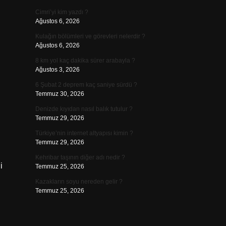
Cimri’yi kim yazdı ?
Ağustos 6, 2026
Kulağın bölümleri ve görevleri nelerdir ?
Ağustos 6, 2026
8 km yol kaç dakika sürer arabayla ?
Ağustos 3, 2026
6 Şubat 2 deprem kaç saniye sürdü ?
Temmuz 30, 2026
Denizde kıyıdan nasıl balık tutulur ?
Temmuz 29, 2026
Türkiye’nin internet altyapısı kimin ?
Temmuz 29, 2026
Kehribar taşının diğer adı nedir ?
i
Temmuz 25, 2026
Kazakların soyu nereden gelir ?
Temmuz 25, 2026