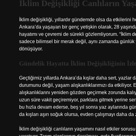
İklim Değişikliği Canlıların Yaş
İklim değişikliği, yıllardır gündemde olsa da etkilerin
Ankara’da yaşayan bir genç yetişkin olarak, 28 yaşınd
hayatımı ve çevremi de sürekli gözlemliyorum. “İklim değ
sadece bilimsel bir merak değil, aynı zamanda günlük y
dönüşüyor.
Gündelik Hayatta İklim Değişikliğinin İzle
Geçtiğimiz yıllarda Ankara’da kışlar daha sert, yazlar
durumunu değil, yaşam alışkanlıklarımızı da etkiliyor. 
alışkanlıklarını yeniden gözden geçirmek zorunda kalı
uzun süre vakit geçiremiyor, parklara gitmek yerine se
bu hızla devam ederse, beş yıl sonra yaz aylarında gü
da kışları aşırı soğuk olursa, evden çalışmayı daha da 
İklim değişikliği canlıların yaşamını nasıl etkiler soru