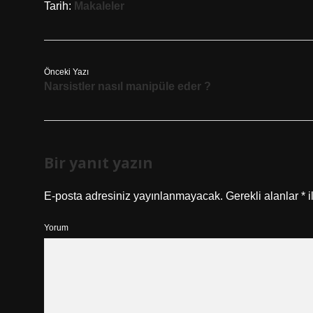
Tarih:
Makaleler
Önceki Yazı
Narsistler nasıl manipüle eder ?
Bir yanıt yazın
E-posta adresiniz yayınlanmayacak.
Gerekli alanlar
*
i
Yorum