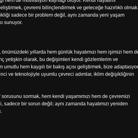
gı hem de motivasyon kaynağı oluyor. Kendi hayatımı
geliştirmek, çevremi bilinçlendirmek ve geleceğe hazırlıklı olmak
ikliği sadece bir problem değil, aynı zamanda yeni yaşam
nsı sunuyor.
usu, önümüzdeki yıllarda hem günlük hayatımızı hem işimizi hem d
enç yetişkin olarak, bu değişimleri kendi gözlemlerim ve
umutlu hem kaygılı bir bakış açısı geliştirmek, bize adaptasyo
nci ve teknolojiyle uyumlu çevreci adımlar, iklim değişikliğinin
?” sorusunu sormak, hem kendi yaşamımızı hem de çevremizi
liği, sadece bir sorun değil; aynı zamanda hayatımızı yeniden
.