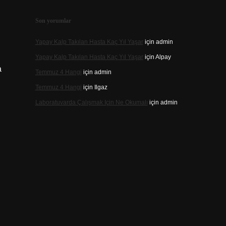
Son yorumlar
Yapay Kalp Takılan Hasta Kaç Yıl Yaşar
için
admin
Yapay Kalp Takılan Hasta Kaç Yıl Yaşar
için
Alpay
a
Temmuz 4 Hangi
için
admin
Temmuz 4 Hangi
için
Ilgaz
Laboratuvarda Çalışmak Için Ne Okumalı
için
admin