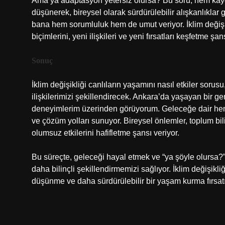
Ama ya adaptasyon yetersiz olursa? Bu soru, hem kay
düşünerek, bireysel olarak sürdürülebilir alışkanlıklar 
bana hem sorumluluk hem de umut veriyor. İklim değiş
biçimlerini, yeni ilişkileri ve yeni fırsatları keşfetme şa
Sonuç
İklim değişikliği canlıların yaşamını nasıl etkiler sor
ilişkilerimizi şekillendirecek. Ankara’da yaşayan bir g
deneyimlerim üzerinden görüyorum. Geleceğe dair hem 
ve çözüm yolları sunuyor. Bireysel önlemler, toplum bili
olumsuz etkilerini hafifletme şansı veriyor.
Bu süreçte, geleceği hayal etmek ve “ya şöyle olursa
daha bilinçli şekillendirmemizi sağlıyor. İklim değişik
düşünme ve daha sürdürülebilir bir yaşam kurma fırsatı