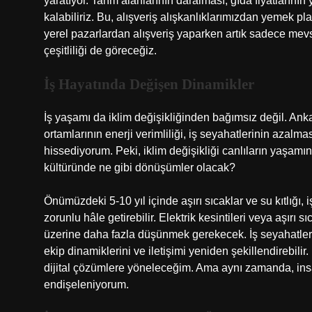
yaratıyor. Tarım alanlarının daralması, gıda fiyatlarının
kalabiliriz. Bu, alışveriş alışkanlıklarımızdan yemek 
yerel pazarlardan alışveriş yaparken artık sadece mevsim
çeşitliliği de göreceğiz.
İş Hayatında Değişen Dinamikler
İş yaşamı da iklim değişikliğinden bağımsız değil. Anka
ortamlarının enerji verimliliği, iş seyahatlerinin azalma
hissediyorum. Peki, iklim değişikliği canlıların yaşamın
kültüründe ne gibi dönüşümler olacak?
Önümüzdeki 5-10 yıl içinde aşırı sıcaklar ve su kıtlığı,
zorunlu hâle getirebilir. Elektrik kesintileri veya aşırı
üzerine daha fazla düşünmek gerekecek. İş seyahatleri
ekip dinamiklerini ve iletişimi yeniden şekillendirebilir
dijital çözümlere yöneleceğim. Ama aynı zamanda, insan
endişeleniyorum.