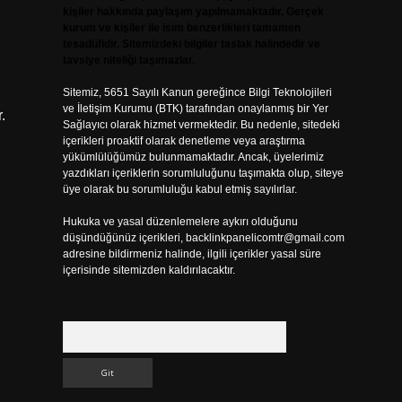
kişiler hakkında paylaşım yapılmamaktadır. Gerçek
kurum ve kişiler ile isim benzerlikleri tamamen
tesadüfidir. Sitemizdeki bilgiler taslak halindedir ve
tavsiye niteliği taşımazlar.
Sitemiz, 5651 Sayılı Kanun gereğince Bilgi Teknolojileri
ve İletişim Kurumu (BTK) tarafından onaylanmış bir Yer
.
Sağlayıcı olarak hizmet vermektedir. Bu nedenle, sitedeki
içerikleri proaktif olarak denetleme veya araştırma
yükümlülüğümüz bulunmamaktadır. Ancak, üyelerimiz
yazdıkları içeriklerin sorumluluğunu taşımakta olup, siteye
üye olarak bu sorumluluğu kabul etmiş sayılırlar.
Hukuka ve yasal düzenlemelere aykırı olduğunu
düşündüğünüz içerikleri,
backlinkpanelicomtr@gmail.com
adresine bildirmeniz halinde, ilgili içerikler yasal süre
içerisinde sitemizden kaldırılacaktır.
Arama