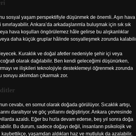
ri
usunu sosyal yaşam perspektifiyle düşünmek de önemli. Aşırı hava
i sınırlayabilir. Ankara’da arkadaşlarımla buluşmak için sık sık
veya hava koşulları öngörülemez hâle gelirse bu alışkanlıklar
r veya daha küçük gruplar hâlinde sosyalleşmek zorunda kalabilir
ileyecek. Kuraklık ve doğal afetler nedeniyle şehir içi veya
i, coğrafi olarak dağılabilir. Ben kendi geleceğimi düşünürken,
urmayı ve ilişkileri teknolojiyle desteklemeyi öğrenmek zorunda
 soruyu aklımdan çıkarmak zor.
ditler
sunun cevabı, en somut olarak doğada görülüyor. Sıcaklık artışı,
arını daraltıyor ve göç yollarını değiştiriyor. Ankara çevresinde
yıllarda azaldı. Eğer bu hızla devam ederse, beş yıl sonra doğa
bilir. Bu durum, sadece doğayı değil, insanların psikolojik ve
ği kaybettikçe, yaşamdan aldıkları haz ve mutluluk da azalabilir.