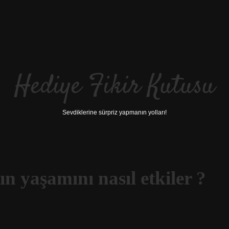
Hediye Fikir Kutusu
Sevdiklerine sürpriz yapmanın yolları!
rın yaşamını nasıl etkiler ?