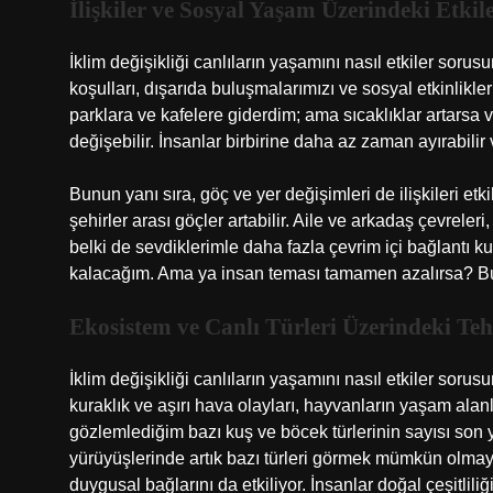
İlişkiler ve Sosyal Yaşam Üzerindeki Etkile
İklim değişikliği canlıların yaşamını nasıl etkiler sor
koşulları, dışarıda buluşmalarımızı ve sosyal etkinlikler
parklara ve kafelere giderdim; ama sıcaklıklar artarsa 
değişebilir. İnsanlar birbirine daha az zaman ayırabili
Bunun yanı sıra, göç ve yer değişimleri de ilişkileri etk
şehirler arası göçler artabilir. Aile ve arkadaş çevreler
belki de sevdiklerimle daha fazla çevrim içi bağlantı k
kalacağım. Ama ya insan teması tamamen azalırsa? Bu
Ekosistem ve Canlı Türleri Üzerindeki Teh
İklim değişikliği canlıların yaşamını nasıl etkiler soru
kuraklık ve aşırı hava olayları, hayvanların yaşam alanl
gözlemlediğim bazı kuş ve böcek türlerinin sayısı son 
yürüyüşlerinde artık bazı türleri görmek mümkün olmaya
duygusal bağlarını da etkiliyor. İnsanlar doğal çeşitlili