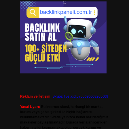
Reklam ve İletişim:
Skype: live:.cid.575569c608265c69
Yasal Uyarı:
Bu internet sitesi, herhangi bir marka,
kurum veya şahıs şirketi ile hiçbir bağlantısı
bulunmamaktadır. Sitede yalnızca kendi hazırladığımız
makaleler paylaşılmaktadır. Burada yer alan içerikler
haber niteliği taşımamakta olup, gerçek kurum ve