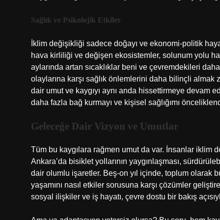
Sağlık ve Psikolojik Etkiler
İklim değişikliği sadece doğayı ve ekonomi-politik hayatı
hava kirliliği ve değişen ekosistemler, solunum yolu ha
aylarında artan sıcaklıklar beni ve çevremdekileri daha
olaylarına karşı sağlık önlemlerini daha bilinçli almak z
dair umut ve kaygıyı aynı anda hissettirmeye devam e
daha fazla bağ kurmayı ve kişisel sağlığımı öncelikl
Geleceğe Dair Vizyon ve Umutlar
Tüm bu kaygılara rağmen umut da var. İnsanlar iklim de
Ankara’da bisiklet yollarının yaygınlaşması, sürdürülebil
dair olumlu işaretler. Beş-on yıl içinde, toplum olarak b
yaşamını nasıl etkiler sorusuna karşı çözümler geliştire
sosyal ilişkiler ve iş hayatı, çevre dostu bir bakış açıs