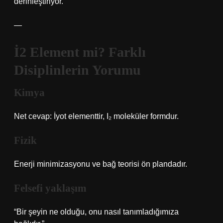
derinleştiriyor.
—
İ2 Element mi? Farklı
Disiplinlerin Yorumu
Kimya
Net cevap: İyot elementtir, I₂ moleküler formdur.
Fizik
Enerji minimizasyonu ve bağ teorisi ön plandadır.
Felsefi yaklaşım
“Bir şeyin ne olduğu, onu nasıl tanımladığımıza