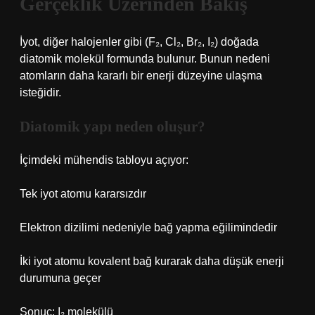
Gerçeklik Üzerinden Bakış
İyot, diğer halojenler gibi (F₂, Cl₂, Br₂, I₂) doğada
diatomik molekül formunda bulunur. Bunun nedeni
atomların daha kararlı bir enerji düzeyine ulaşma
isteğidir.
Diatomik yapı neden oluşur?
İçimdeki mühendis tabloyu açıyor:
Tek iyot atomu kararsızdır
Elektron dizilimi nedeniyle bağ yapma eğilimindedir
İki iyot atomu kovalent bağ kurarak daha düşük enerji
durumuna geçer
Sonuç: I₂ molekülü