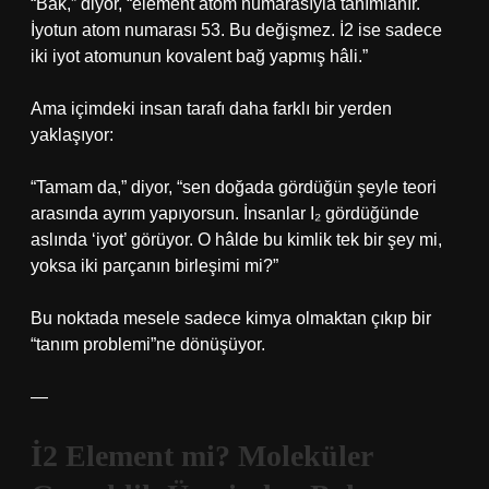
“Bak,” diyor, “element atom numarasıyla tanımlanır.
İyotun atom numarası 53. Bu değişmez. İ2 ise sadece
iki iyot atomunun kovalent bağ yapmış hâli.”
Ama içimdeki insan tarafı daha farklı bir yerden
yaklaşıyor:
“Tamam da,” diyor, “sen doğada gördüğün şeyle teori
arasında ayrım yapıyorsun. İnsanlar I₂ gördüğünde
aslında ‘iyot’ görüyor. O hâlde bu kimlik tek bir şey mi,
yoksa iki parçanın birleşimi mi?”
Bu noktada mesele sadece kimya olmaktan çıkıp bir
“tanım problemi”ne dönüşüyor.
—
İ2 Element mi? Moleküler