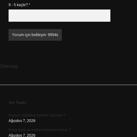
9 - 5 kaçtır?
*
Sitemap
Sidebar
Son Yazılar
Kurşun maddesi nerede bulunur ?
Ağustos 7, 2026
Kredi kartı ne kadar komisyon keser ?
Ağustos 7, 2026