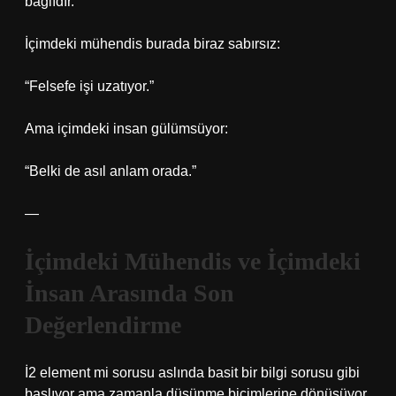
bağlıdır.”
İçimdeki mühendis burada biraz sabırsız:
“Felsefe işi uzatıyor.”
Ama içimdeki insan gülümsüyor:
“Belki de asıl anlam orada.”
—
İçimdeki Mühendis ve İçimdeki
İnsan Arasında Son
Değerlendirme
İ2 element mi sorusu aslında basit bir bilgi sorusu gibi
başlıyor ama zamanla düşünme biçimlerine dönüşüyor.