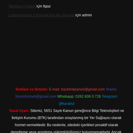
Temmuz 4 Hangi
için
Ilgaz
Laboratuvarda Çalışmak Için Ne Okumalı
için
admin
betexper
betexpergir.net
Reklam ve İletişim:
E-mail:
backlinkpaneli@gmail.com
Teams:
forumhizmeti@gmail.com
Whatsapp: 0262 606 0 726
Telegram:
@karabul
Yasal Uyarı:
Sitemiz, 5651 Sayılı Kanun gereğince Bilgi Teknolojileri ve
İletişim Kurumu (BTK) tarafından onaylanmış bir Yer Sağlayıcı olarak
hizmet vermektedir. Bu nedenle, sitedeki içerikleri proaktif olarak
denetleme veya araştırma yükümlülüğümüz bulunmamaktadır. Ancak,