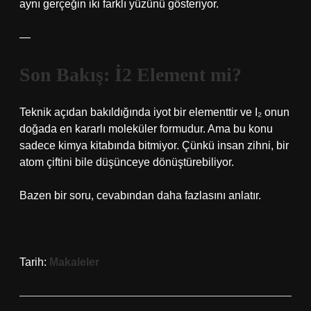
aynı gerçeğin iki farklı yüzünü gösteriyor.
—
Son Bakış: İ2 Element mi?
Teknik açıdan bakıldığında iyot bir elementtir ve I₂ onun
doğada en kararlı moleküler formudur. Ama bu konu
sadece kimya kitabında bitmiyor. Çünkü insan zihni, bir
atom çiftini bile düşünceye dönüştürebiliyor.
Bazen bir soru, cevabından daha fazlasını anlatır.
Tarih:
Makaleler