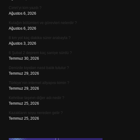
Cimri’yi kim yazdı ?
Ağustos 6, 2026
Kulağın bölümleri ve görevleri nelerdir ?
Ağustos 6, 2026
8 km yol kaç dakika sürer arabayla ?
Ağustos 3, 2026
6 Şubat 2 deprem kaç saniye sürdü ?
Temmuz 30, 2026
Denizde kıyıdan nasıl balık tutulur ?
Temmuz 29, 2026
Türkiye’nin internet altyapısı kimin ?
Temmuz 29, 2026
Kehribar taşının diğer adı nedir ?
Temmuz 25, 2026
Kazakların soyu nereden gelir ?
Temmuz 25, 2026