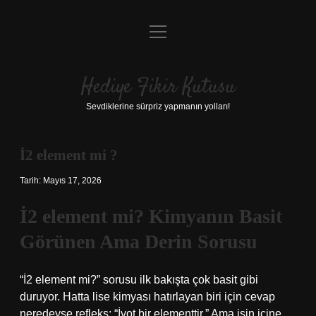
menüyü
Anasayfa
aç
Gizlilik Politikası
Hediye Fikir Kutusu
Yasal Uyarı
Sevdiklerine sürpriz yapmanın yolları!
Hakkımızda
İ2 element mi ?
Tarih: Mayıs 17, 2026
İ2 element mi? Kimyanın Basit
Görünen Ama Derin Sorusu
“İ2 element mi?” sorusu ilk bakışta çok basit gibi
duruyor. Hatta lise kimyası hatırlayan biri için cevap
neredeyse refleks: “İyot bir elementtir.” Ama işin içine