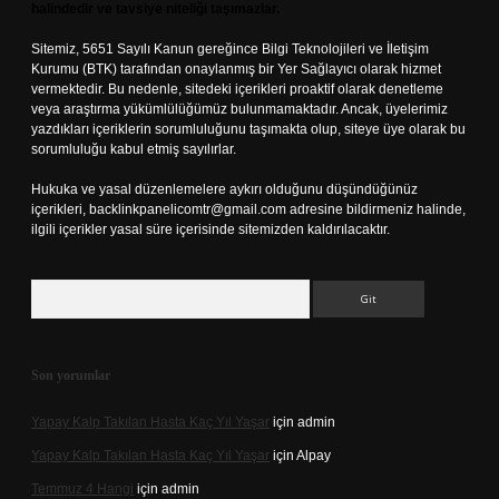
halindedir ve tavsiye niteliği taşımazlar.
Sitemiz, 5651 Sayılı Kanun gereğince Bilgi Teknolojileri ve İletişim
Kurumu (BTK) tarafından onaylanmış bir Yer Sağlayıcı olarak hizmet
vermektedir. Bu nedenle, sitedeki içerikleri proaktif olarak denetleme
veya araştırma yükümlülüğümüz bulunmamaktadır. Ancak, üyelerimiz
yazdıkları içeriklerin sorumluluğunu taşımakta olup, siteye üye olarak bu
sorumluluğu kabul etmiş sayılırlar.
Hukuka ve yasal düzenlemelere aykırı olduğunu düşündüğünüz
içerikleri,
backlinkpanelicomtr@gmail.com
adresine bildirmeniz halinde,
ilgili içerikler yasal süre içerisinde sitemizden kaldırılacaktır.
Arama
Son yorumlar
Yapay Kalp Takılan Hasta Kaç Yıl Yaşar
için
admin
Yapay Kalp Takılan Hasta Kaç Yıl Yaşar
için
Alpay
Temmuz 4 Hangi
için
admin