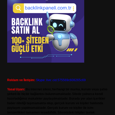
Reklam ve İletişim:
Skype: live:.cid.575569c608265c69
Yasal Uyarı:
Bu internet sitesi, herhangi bir marka, kurum veya şahıs
şirketi ile hiçbir bağlantısı bulunmamaktadır. Sitede yalnızca kendi
hazırladığımız makaleler paylaşılmaktadır. Burada yer alan içerikler
haber niteliği taşımamakta olup, gerçek kurum ve kişiler hakkında
paylaşım yapılmamaktadır. Gerçek kurum ve kişiler ile isim
benzerlikleri tamamen tesadüfidir. Sitemizdeki bilgiler taslak