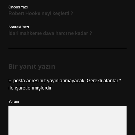
Önceki Yazı
Robert Hooke neyi keşfetti ?
Sonraki Yazı
İdari mahkeme dava harcı ne kadar ?
Bir yanıt yazın
E-posta adresiniz yayınlanmayacak.
Gerekli alanlar
*
ile işaretlenmişlerdir
Yorum