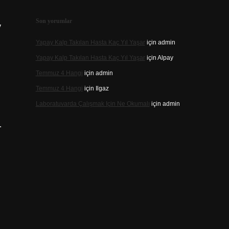
Son yorumlar
v
Yapay Kalp Takılan Hasta Kaç Yıl Yaşar
için
admin
Yapay Kalp Takılan Hasta Kaç Yıl Yaşar
için
Alpay
Temmuz 4 Hangi
için
admin
Temmuz 4 Hangi
için
Ilgaz
Laboratuvarda Çalışmak Için Ne Okumalı
için
admin
.