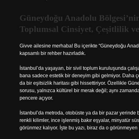
Güneydoğu Anadolu Bölgesi’nin 
Toplumsal Cinsiyet, Çeşitlilik v
Givve ailesine merhaba! Bu içerikte “Güneydoğu Anadol
kapsamlı bir rehber hazırladık.
İstanbul’da yaşayan, bir sivil toplum kuruluşunda çalışa
bana sadece estetik bir deneyim gibi gelmiyor. Daha 
da bir eşitsizlik haritası gibi hissettiriyor. Özellikle 
sorusu, yalnızca kültürel bir merak değil; aynı zamand
pencere açıyor.
İstanbul’da metroda, otobüste ya da bir pazar yerinde b
renkli kilimler, ince işlenmiş bakır eşyalar, minyatür
görünmez kalıyor. İşte bu yazı, biraz da o görünmeyen