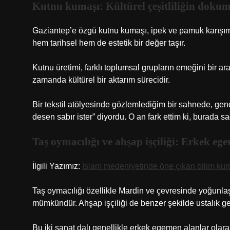
Kutnu kumaşı: Kültürel çeşitliliğin dokum
Gaziantep’e özgü kutnu kumaşı, ipek ve pamuk karışımıyl
hem tarihsel hem de estetik bir değer taşır.
Kutnu üretimi, farklı toplumsal grupların emeğini bir ar
zamanda kültürel bir aktarım sürecidir.
Bir tekstil atölyesinde gözlemlediğim bir sahnede, gen
desen sabır ister” diyordu. O an fark ettim ki, burada 
Taş oymacılığı ve ahşap işçiliği: Erkek eg
İlgili Yazımız:
İslam medeniyetinde öne çıkan bilim kuru
Taş oymacılığı özellikle Mardin ve çevresinde yoğunlaşm
mümkündür. Ahşap işçiliği de benzer şekilde ustalık ger
Bu iki sanat dalı genellikle erkek egemen alanlar olara