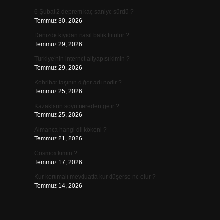
6 Şubat 2 deprem kaç saniye sürdü ?
Temmuz 30, 2026
Denizde kıyıdan nasıl balık tutulur ?
Temmuz 29, 2026
Türkiye’nin internet altyapısı kimin ?
Temmuz 29, 2026
Kehribar taşının diğer adı nedir ?
Temmuz 25, 2026
Kazakların soyu nereden gelir ?
Temmuz 25, 2026
Almanca hangi dil kökeni ?
Temmuz 21, 2026
Cosmos kimin ?
Temmuz 17, 2026
Kur korumalı mevduatta kur düşerse ne olur ?
Temmuz 14, 2026