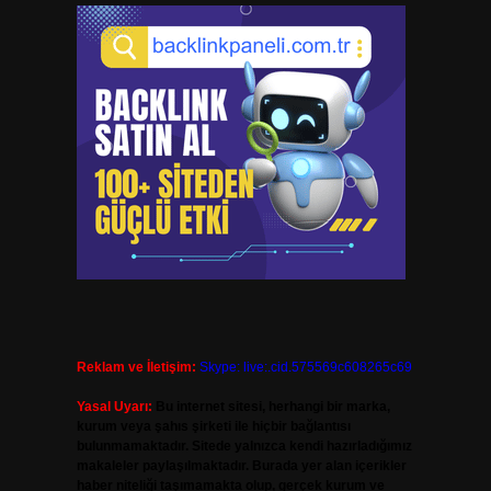
Reklam ve İletişim:
Skype: live:.cid.575569c608265c69
Yasal Uyarı:
Bu internet sitesi, herhangi bir marka,
kurum veya şahıs şirketi ile hiçbir bağlantısı
bulunmamaktadır. Sitede yalnızca kendi hazırladığımız
makaleler paylaşılmaktadır. Burada yer alan içerikler
haber niteliği taşımamakta olup, gerçek kurum ve