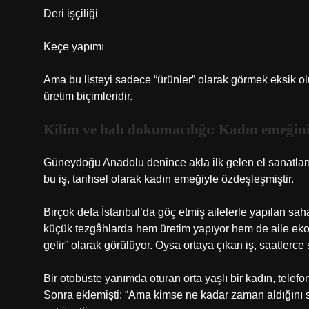
Deri işçiliği
Keçe yapımı
Ama bu listeyi sadece “ürünler” olarak görmek eksik olur
üretim biçimleridir.
Kilim ve halı dokumacılığı: Kadın emeğinin
Güneydoğu Anadolu denince akla ilk gelen el sanatlarınd
bu iş, tarihsel olarak kadın emeğiyle özdeşleşmiştir.
Birçok defa İstanbul’da göç etmiş ailelerle yapılan s
küçük tezgâhlarda hem üretim yapıyor hem de aile ek
gelir” olarak görülüyor. Oysa ortaya çıkan iş, saatlerc
Bir otobüste yanımda oturan orta yaşlı bir kadın, telefo
Sonra eklemişti: “Ama kimse ne kadar zaman aldığını 