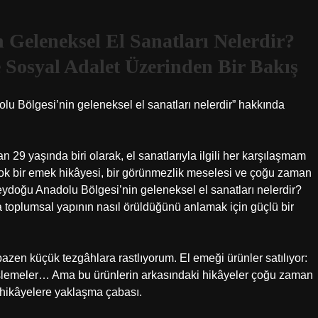
Geleneksel El Sanatları Nelerdir?
e Sosyal Adalet Üzerinden Bir Bakış
u Bölgesi’nin geleneksel el sanatları nelerdir” hakkında
n 29 yaşında biri olarak, el sanatlarıyla ilgili her karşılaşmam
çok bir emek hikâyesi, bir görünmezlik meselesi ve çoğu zaman
Güneydoğu Anadolu Bölgesi’nin geleneksel el sanatları nelerdir?
a toplumsal yapının nasıl örüldüğünü anlamak için güçlü bir
azen küçük tezgâhlara rastlıyorum. El emeği ürünler satılıyor:
 süslemeler… Ama bu ürünlerin arkasındaki hikâyeler çoğu zaman
 hikâyelere yaklaşma çabası.