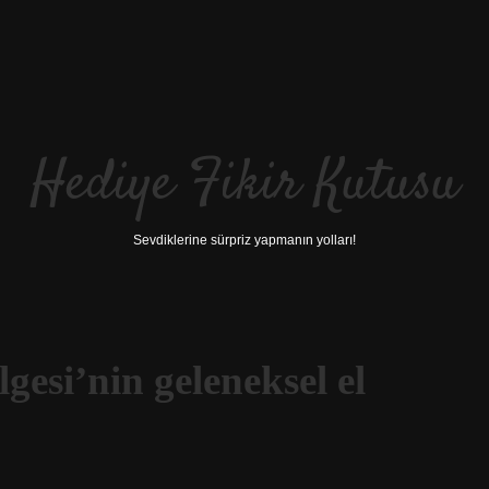
Hediye Fikir Kutusu
Sevdiklerine sürpriz yapmanın yolları!
esi’nin geleneksel el