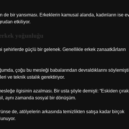
in de bir yansıması. Erkeklerin kamusal alanda, kadınların ise e
rudan etkiliyor.
e erkek yoğunluğu
bi şehirlerde güçlü bir gelenek. Genellikle erkek zanaatkârların
tuğumda, çoğu bu mesleği babalarından devraldıklarını söylemişti
ri ve teknik ustalık gerektiriyor.
sleğe ilgisinin azalması. Bir usta şöyle demişti: “Eskiden çırak
il, aynı zamanda sosyal bir dönüşüm.
ünse de, atölyelerin arkasında temizlikten satışa kadar birçok
lunuyor.