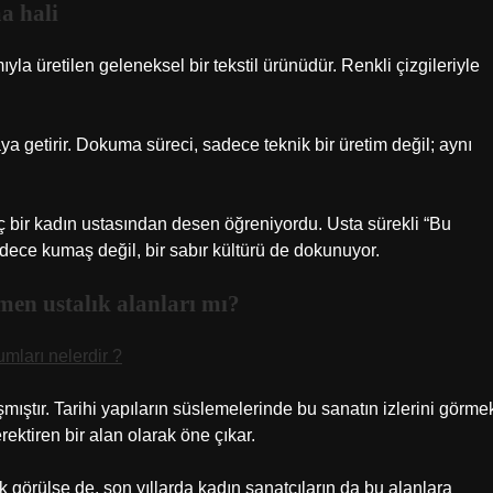
a hali
a üretilen geleneksel bir tekstil ürünüdür. Renkli çizgileriyle
aya getirir. Dokuma süreci, sadece teknik bir üretim değil; aynı
ç bir kadın ustasından desen öğreniyordu. Usta sürekli “Bu
sadece kumaş değil, bir sabır kültürü de dokunuyor.
emen ustalık alanları mı?
mları nelerdir ?
ıştır. Tarihi yapıların süslemelerinde bu sanatın izlerini görme
ektiren bir alan olarak öne çıkar.
k görülse de, son yıllarda kadın sanatçıların da bu alanlara