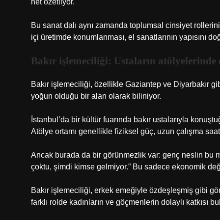
net özetliyor.
Bu sanat dalı aynı zamanda toplumsal cinsiyet rollerin
içi üretimde konumlanması, el sanatlarının yapısını doğ
Bakır işlemeciliği: Ustaların atölyelerind
Bakır işlemeciliği, özellikle Gaziantep ve Diyarbakır gi
yoğun olduğu bir alan olarak biliniyor.
İstanbul’da bir kültür fuarında bakır ustalarıyla konuş
Atölye ortamı genellikle fiziksel güç, uzun çalışma saatle
Ancak burada da bir görünmezlik var: genç neslin bu me
çoktu, şimdi kimse gelmiyor.” Bu sadece ekonomik değ
Bakır işlemeciliği, erkek emeğiyle özdeşleşmiş gibi gör
farklı rolde kadınların ve göçmenlerin dolaylı katkısı bu