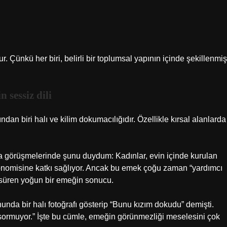
. Çünkü her biri, belirli bir toplumsal yapının içinde şekillenmiş
 sessiz dili
an biri halı ve kilim dokumacılığıdır. Özellikle kırsal alanlarda
aha görüşmelerinde şunu duydum: Kadınlar, evin içinde kurulan
onomisine katkı sağlıyor. Ancak bu emek çoğu zaman “yardımcı
e süren yoğun bir emeğin sonucu.
nunda bir halı fotoğrafı gösterip “Bunu kızım dokudu” demişti.
sormuyor.” İşte bu cümle, emeğin görünmezliği meselesini çok