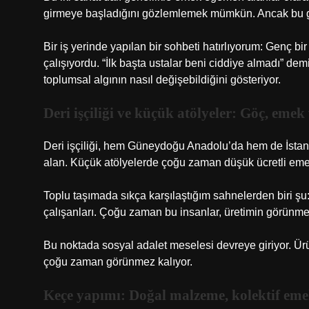
girmeye başladığını gözlemlemek mümkün. Ancak bu gir
Bir iş yerinde yapılan bir sohbeti hatırlıyorum: Genç bir
çalışıyordu. “İlk başta ustalar beni ciddiye almadı” demi
toplumsal algının nasıl değişebildiğini gösteriyor.
Deri işçiliği ve küçük atölyeler: Göç, eme
Deri işçiliği, hem Güneydoğu Anadolu’da hem de İstanbu
alan. Küçük atölyelerde çoğu zaman düşük ücretli emek
Toplu taşımada sıkça karşılaştığım sahnelerden biri şu
çalışanları. Çoğu zaman bu insanlar, üretimin görünmey
Bu noktada sosyal adalet meselesi devreye giriyor. Ür
çoğu zaman görünmez kalıyor.
Keçe yapımı: Doğal malzeme, kolektif em