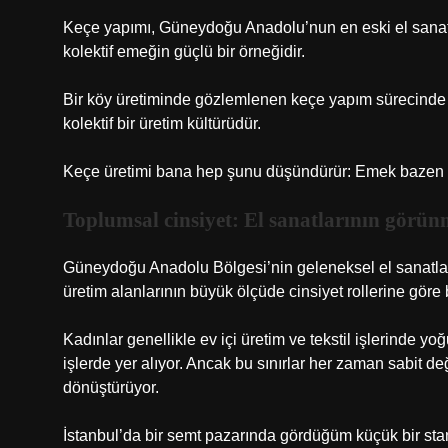
Keçe yapımı, Güneydoğu Anadolu’nun en eski el sanatlar
kolektif emeğin güçlü bir örneğidir.
Bir köy üretiminde gözlemlenen keçe yapım sürecinde gene
kolektif bir üretim kültürüdür.
Keçe üretimi bana hep şunu düşündürür: Emek bazen tek b
Toplumsal cinsiyet: El sanatlarının görü
Güneydoğu Anadolu Bölgesi’nin geleneksel el sanatları
üretim alanlarının büyük ölçüde cinsiyet rollerine gör
Kadınlar genellikle ev içi üretim ve tekstil işlerinde yo
işlerde yer alıyor. Ancak bu sınırlar her zaman sabit d
dönüştürüyor.
İstanbul’da bir semt pazarında gördüğüm küçük bir stant