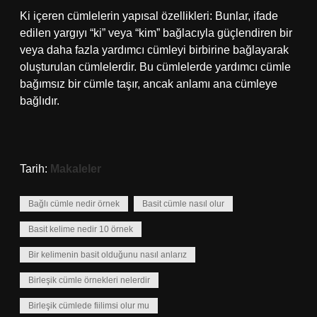
Ki içeren cümlelerin yapısal özellikleri: Bunlar, ifade
edilen yargıyı “ki” veya “kim” bağlacıyla güçlendiren bir
veya daha fazla yardımcı cümleyi birbirine bağlayarak
oluşturulan cümlelerdir. Bu cümlelerde yardımcı cümle
bağımsız bir cümle taşır, ancak anlamı ana cümleye
bağlıdır.
Tarih:
Makaleler
Bağlı cümle nedir örnek
Basit cümle nasıl olur
Basit kelime nedir 10 örnek
Bir kelimenin basit olduğunu nasıl anlarız
Birleşik cümle örnekleri nelerdir
Birleşik cümlede fiilimsi olur mu