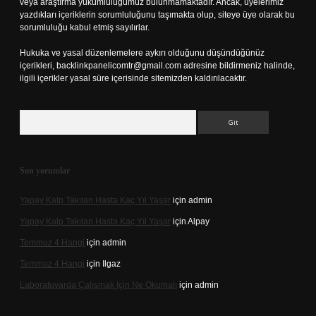
veya araştırma yükümlülüğümüz bulunmamaktadır. Ancak, üyelerimiz
yazdıkları içeriklerin sorumluluğunu taşımakta olup, siteye üye olarak bu
sorumluluğu kabul etmiş sayılırlar.
Hukuka ve yasal düzenlemelere aykırı olduğunu düşündüğünüz
içerikleri,
backlinkpanelicomtr@gmail.com
adresine bildirmeniz halinde,
ilgili içerikler yasal süre içerisinde sitemizden kaldırılacaktır.
Arama
Son yorumlar
Yapay Kalp Takılan Hasta Kaç Yıl Yaşar
için
admin
Yapay Kalp Takılan Hasta Kaç Yıl Yaşar
için
Alpay
Temmuz 4 Hangi
için
admin
Temmuz 4 Hangi
için
Ilgaz
Laboratuvarda Çalışmak Için Ne Okumalı
için
admin