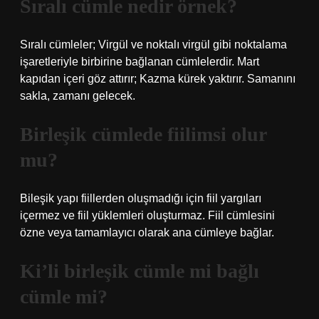
Sıralı cümle nedir örnek?
Sıralı cümleler; Virgül ve noktalı virgül gibi noktalama
işaretleriyle birbirine bağlanan cümlelerdir. Mart
kapıdan içeri göz attırır; Kazma kürek yaktırır. Samanını
sakla, zamanı gelecek.
Birleşik cümlede fiilimsi olur
mu?
Bileşik yapı fiillerden oluşmadığı için fiil yargıları
içermez ve fiil yüklemleri oluşturmaz. Fiil cümlesini
özne veya tamamlayıcı olarak ana cümleye bağlar.
Ki’li birleşik cümle mi bağlı
cümle mi?