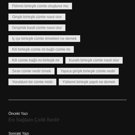
Fiilimsi birleşik cümle oluşturur mu
Girişik birleşik cümle nasıl olur
Girişimik basit cümle nasıl olur
İç içe birleşik cümle örnekleri ne demek
Kili birleşik cümle mi bağlı cümle mi
Kili cümle bağlı mı birleşik mi
Kurallı birleşik cümle nasıl olur
Sıralı cümle nedir örnek
Yapıca girişik birleşik cümle nedir
Yoruldum bir cümle midir
Yüklemi birleşik yapılı ne demek
Önceki Yazı
En Sağlam Çelik Nedir
Sonraki Yazı