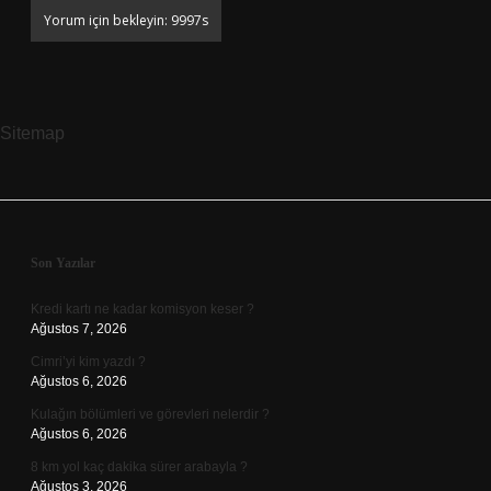
Sitemap
Sidebar
Son Yazılar
Kredi kartı ne kadar komisyon keser ?
Ağustos 7, 2026
Cimri’yi kim yazdı ?
Ağustos 6, 2026
Kulağın bölümleri ve görevleri nelerdir ?
Ağustos 6, 2026
8 km yol kaç dakika sürer arabayla ?
Ağustos 3, 2026