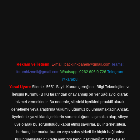
expergir.net
Reklam ve İletişim:
E-mail:
backlinkpaneli@gmail.com
Teams:
forumhizmeti@gmail.com
Whatsapp: 0262 606 0 726
Telegram:
@karabul
Yasal Uyarı:
Sitemiz, 5651 Sayılı Kanun gereğince Bilgi Teknolojileri ve
İletişim Kurumu (BTK) tarafından onaylanmış bir Yer Sağlayıcı olarak
hizmet vermektedir. Bu nedenle, sitedeki içerikleri proaktif olarak
denetleme veya araştırma yükümlülüğümüz bulunmamaktadır. Ancak,
üyelerimiz yazdıkları içeriklerin sorumluluğunu taşımakta olup, siteye
üye olarak bu sorumluluğu kabul etmiş sayılırlar. Bu internet sitesi,
herhangi bir marka, kurum veya şahıs şirketi ile hiçbir bağlantısı
bulunmamaktadır. Sitede yalnızca kendi hazırladığımız makaleler