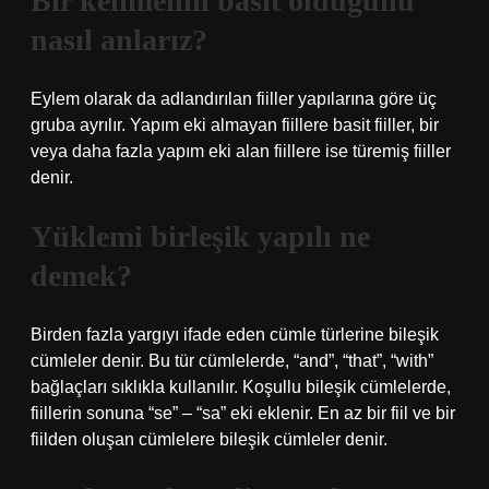
Bir kelimenin basit olduğunu
nasıl anlarız?
Eylem olarak da adlandırılan fiiller yapılarına göre üç
gruba ayrılır. Yapım eki almayan fiillere basit fiiller, bir
veya daha fazla yapım eki alan fiillere ise türemiş fiiller
denir.
Yüklemi birleşik yapılı ne
demek?
Birden fazla yargıyı ifade eden cümle türlerine bileşik
cümleler denir. Bu tür cümlelerde, “and”, “that”, “with”
bağlaçları sıklıkla kullanılır. Koşullu bileşik cümlelerde,
fiillerin sonuna “se” – “sa” eki eklenir. En az bir fiil ve bir
fiilden oluşan cümlelere bileşik cümleler denir.