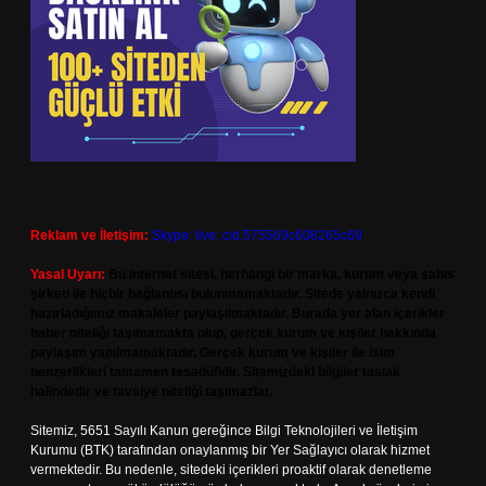
Reklam ve İletişim:
Skype: live:.cid.575569c608265c69
Yasal Uyarı:
Bu internet sitesi, herhangi bir marka, kurum veya şahıs
şirketi ile hiçbir bağlantısı bulunmamaktadır. Sitede yalnızca kendi
hazırladığımız makaleler paylaşılmaktadır. Burada yer alan içerikler
haber niteliği taşımamakta olup, gerçek kurum ve kişiler hakkında
paylaşım yapılmamaktadır. Gerçek kurum ve kişiler ile isim
benzerlikleri tamamen tesadüfidir. Sitemizdeki bilgiler taslak
halindedir ve tavsiye niteliği taşımazlar.
Sitemiz, 5651 Sayılı Kanun gereğince Bilgi Teknolojileri ve İletişim
Kurumu (BTK) tarafından onaylanmış bir Yer Sağlayıcı olarak hizmet
vermektedir. Bu nedenle, sitedeki içerikleri proaktif olarak denetleme