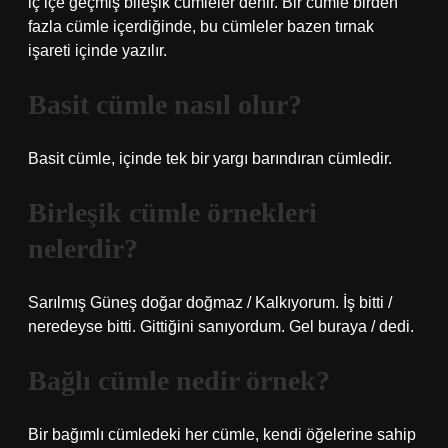
iç içe geçmiş bileşik cümleler denir. Bir cümle birden
fazla cümle içerdiğinde, bu cümleler bazen tırnak
işareti içinde yazılır.
Basit cümle nasıl olur?
Basit cümle, içinde tek bir yargı barındıran cümledir.
Birleşik cümle örnekleri
nelerdir?
Sarılmış Güneş doğar doğmaz / Kalkıyorum. İş bitti /
neredeyse bitti. Gittiğini sanıyordum. Gel buraya / dedi.
Bağlı cümle nedir örnek?
Bir bağımlı cümledeki her cümle, kendi öğelerine sahip