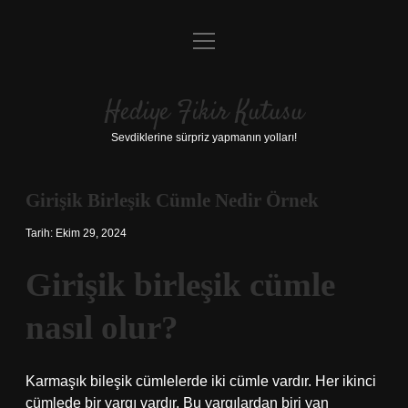
menüyü
Anasayfa
aç
Gizlilik Politikası
Hediye Fikir Kutusu
Yasal Uyarı
Sevdiklerine sürpriz yapmanın yolları!
Hakkımızda
Girişik Birleşik Cümle Nedir Örnek
Tarih: Ekim 29, 2024
Girişik birleşik cümle
nasıl olur?
Karmaşık bileşik cümlelerde iki cümle vardır. Her ikinci
cümlede bir yargı vardır. Bu yargılardan biri yan