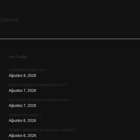
Sitemap
Sidebar
Son Yazılar
Umit Aktas doktor mu ?
Ağustos 9, 2026
Kurşun maddesi nerede bulunur ?
Ağustos 7, 2026
Kredi kartı ne kadar komisyon keser ?
Ağustos 7, 2026
Cimri’yi kim yazdı ?
Ağustos 6, 2026
Kulağın bölümleri ve görevleri nelerdir ?
Ağustos 6, 2026