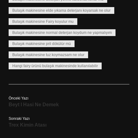
Bulaşık makinesine elde yıkama deterjanı koyarsak ne olur
Bulaşık makinesine Fairy koyulur mu
Bulaşık makinesine normal deterjan koydum ne yapmalıyım
Bulaşık makinesine pril dökülür mü
Bulaşık makinesine tuz koymazsam ne olur
Hangi fairy ürünü bulaşık makinesinde kullanılabilir
Önceki Yazı
Beyt I Hasi Ne Demek
Sonraki Yazı
Trex Kimin Atası