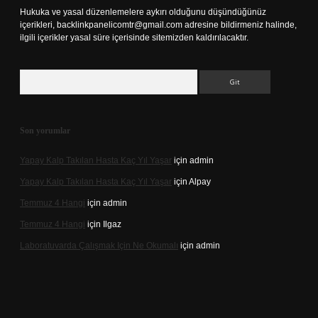
Hukuka ve yasal düzenlemelere aykırı olduğunu düşündüğünüz
içerikleri,
backlinkpanelicomtr@gmail.com
adresine bildirmeniz halinde,
ilgili içerikler yasal süre içerisinde sitemizden kaldırılacaktır.
Arama
Son yorumlar
Yapay Kalp Takılan Hasta Kaç Yıl Yaşar
için
admin
Yapay Kalp Takılan Hasta Kaç Yıl Yaşar
için
Alpay
Temmuz 4 Hangi
için
admin
Temmuz 4 Hangi
için
Ilgaz
Laboratuvarda Çalışmak Için Ne Okumalı
için
admin