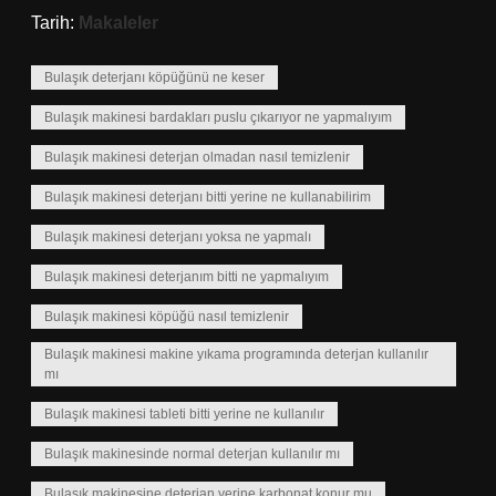
Tarih:
Makaleler
Bulaşık deterjanı köpüğünü ne keser
Bulaşık makinesi bardakları puslu çıkarıyor ne yapmalıyım
Bulaşık makinesi deterjan olmadan nasıl temizlenir
Bulaşık makinesi deterjanı bitti yerine ne kullanabilirim
Bulaşık makinesi deterjanı yoksa ne yapmalı
Bulaşık makinesi deterjanım bitti ne yapmalıyım
Bulaşık makinesi köpüğü nasıl temizlenir
Bulaşık makinesi makine yıkama programında deterjan kullanılır
mı
Bulaşık makinesi tableti bitti yerine ne kullanılır
Bulaşık makinesinde normal deterjan kullanılır mı
Bulaşık makinesine deterjan yerine karbonat konur mu