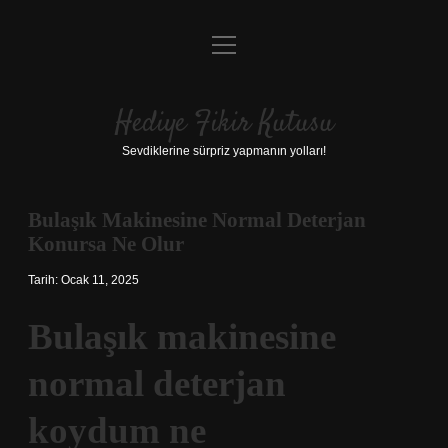
menüyü
Anasayfa
aç
Gizlilik Politikası
Hediye Fikir Kutusu
Yasal Uyarı
Sevdiklerine sürpriz yapmanın yolları!
Hakkımızda
Bulaşık Makinesine Normal Deterjan
Konursa Ne Olur
Tarih: Ocak 11, 2025
Bulaşık makinesine
normal deterjan
koydum ne