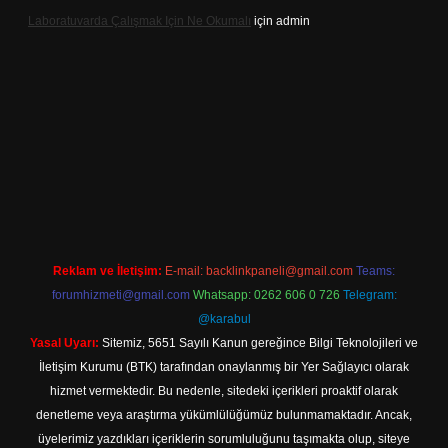
Laboratuvarda Çalışmak Için Ne Okumalı
için
admin
expergir.net
Reklam ve İletişim:
E-mail:
backlinkpaneli@gmail.com
Teams:
forumhizmeti@gmail.com
Whatsapp: 0262 606 0 726
Telegram:
@karabul
Yasal Uyarı:
Sitemiz, 5651 Sayılı Kanun gereğince Bilgi Teknolojileri ve
İletişim Kurumu (BTK) tarafından onaylanmış bir Yer Sağlayıcı olarak
hizmet vermektedir. Bu nedenle, sitedeki içerikleri proaktif olarak
denetleme veya araştırma yükümlülüğümüz bulunmamaktadır. Ancak,
üyelerimiz yazdıkları içeriklerin sorumluluğunu taşımakta olup, siteye