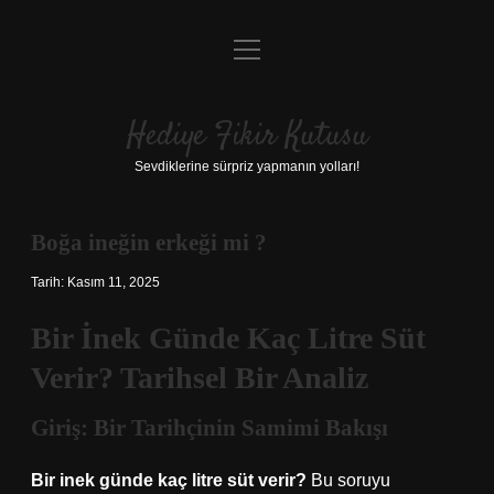
menüyü
Anasayfa
aç
Gizlilik Politikası
Hediye Fikir Kutusu
Yasal Uyarı
Sevdiklerine sürpriz yapmanın yolları!
Hakkımızda
Boğa ineğin erkeği mi ?
Tarih: Kasım 11, 2025
Bir İnek Günde Kaç Litre Süt
Verir? Tarihsel Bir Analiz
Giriş: Bir Tarihçinin Samimi Bakışı
Bir inek günde kaç litre süt verir?
Bu soruyu