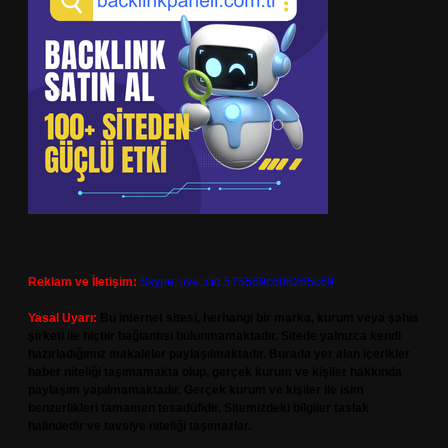
Reklam ve İletişim:
Skype: live:.cid.575569c608265c69
Yasal Uyarı:
Bu internet sitesi, herhangi bir marka, kurum veya şahıs
şirketi ile hiçbir bağlantısı bulunmamaktadır. Sitede yalnızca kendi
hazırladığımız makaleler paylaşılmaktadır. Burada yer alan içerikler
haber niteliği taşımamakta olup, gerçek kurum ve kişiler hakkında
paylaşım yapılmamaktadır. Gerçek kurum ve kişiler ile isim
benzerlikleri tamamen tesadüfidir. Sitemizdeki bilgiler taslak
halindedir ve tavsiye niteliği taşımazlar.