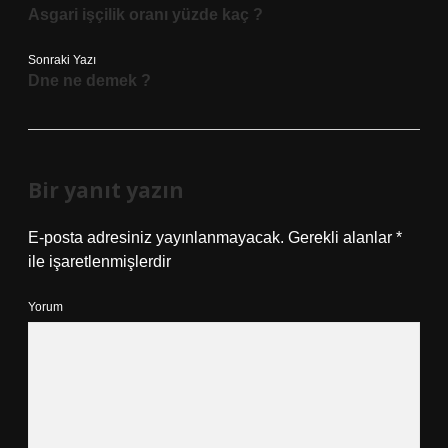
Asgari işçilik oranı yüzde kaç ?
Sonraki Yazı
Dne ne demek ?
Bir yanıt yazın
E-posta adresiniz yayınlanmayacak.
Gerekli alanlar
*
ile işaretlenmişlerdir
Yorum