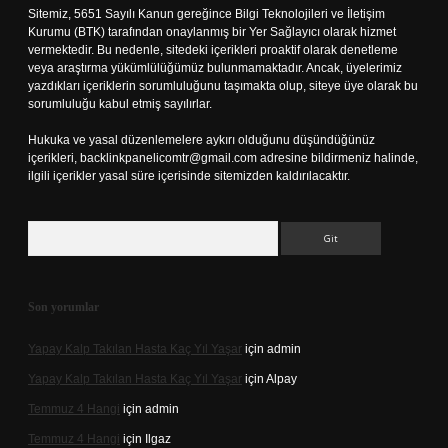
Sitemiz, 5651 Sayılı Kanun gereğince Bilgi Teknolojileri ve İletişim
Kurumu (BTK) tarafından onaylanmış bir Yer Sağlayıcı olarak hizmet
vermektedir. Bu nedenle, sitedeki içerikleri proaktif olarak denetleme
veya araştırma yükümlülüğümüz bulunmamaktadır. Ancak, üyelerimiz
yazdıkları içeriklerin sorumluluğunu taşımakta olup, siteye üye olarak bu
sorumluluğu kabul etmiş sayılırlar.
Hukuka ve yasal düzenlemelere aykırı olduğunu düşündüğünüz
içerikleri,
backlinkpanelicomtr@gmail.com
adresine bildirmeniz halinde,
ilgili içerikler yasal süre içerisinde sitemizden kaldırılacaktır.
Arama
Son yorumlar
Yapay Kalp Takılan Hasta Kaç Yıl Yaşar
için
admin
Yapay Kalp Takılan Hasta Kaç Yıl Yaşar
için
Alpay
Temmuz 4 Hangi
için
admin
Temmuz 4 Hangi
için
Ilgaz