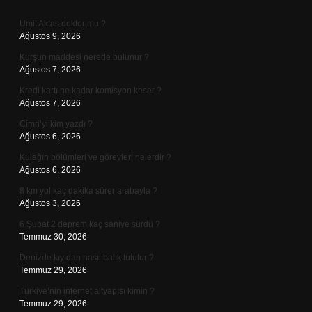
Sidebar
Umit Aktas doktor mu ?
Ağustos 9, 2026
Kurşun maddesi nerede bulunur ?
Ağustos 7, 2026
Kredi kartı ne kadar komisyon keser ?
Ağustos 7, 2026
Cimri’yi kim yazdı ?
Ağustos 6, 2026
Kulağın bölümleri ve görevleri nelerdir ?
Ağustos 6, 2026
8 km yol kaç dakika sürer arabayla ?
Ağustos 3, 2026
6 Şubat 2 deprem kaç saniye sürdü ?
Temmuz 30, 2026
Denizde kıyıdan nasıl balık tutulur ?
Temmuz 29, 2026
Türkiye’nin internet altyapısı kimin ?
Temmuz 29, 2026