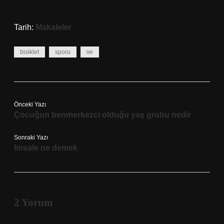
Tarih:
Makaleler
bisiklet
sporu
ve
Önceki Yazı
Çocuğun benmerkezci olduğu yaş grubu nedir
Sonraki Yazı
Imsale ne demek
2 Yorum