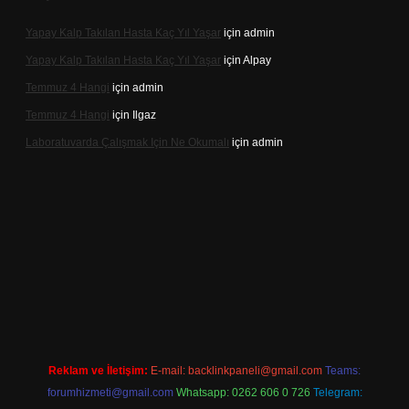
Yapay Kalp Takılan Hasta Kaç Yıl Yaşar
için
admin
Yapay Kalp Takılan Hasta Kaç Yıl Yaşar
için
Alpay
Temmuz 4 Hangi
için
admin
Temmuz 4 Hangi
için
Ilgaz
Laboratuvarda Çalışmak Için Ne Okumalı
için
admin
texpergir.net
Reklam ve İletişim:
E-mail:
backlinkpaneli@gmail.com
Teams:
forumhizmeti@gmail.com
Whatsapp: 0262 606 0 726
Telegram: