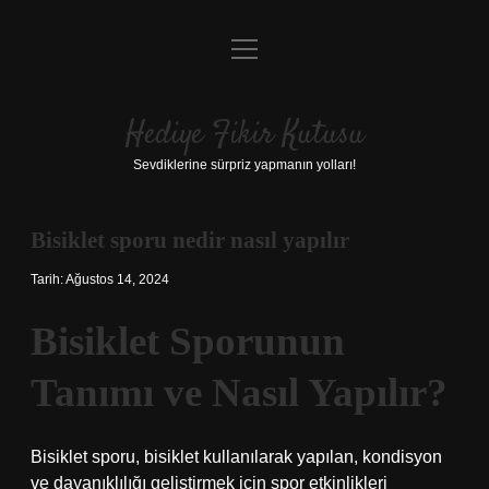
menüyü
Anasayfa
aç
Gizlilik Politikası
Hediye Fikir Kutusu
Yasal Uyarı
Sevdiklerine sürpriz yapmanın yolları!
Hakkımızda
Bisiklet sporu nedir nasıl yapılır
Tarih: Ağustos 14, 2024
Bisiklet Sporunun
Tanımı ve Nasıl Yapılır?
Bisiklet sporu, bisiklet kullanılarak yapılan, kondisyon
ve dayanıklılığı geliştirmek için spor etkinlikleri