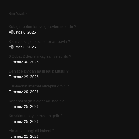
Sidebar
Son Yazılar
Kulağın bölümleri ve görevleri nelerdir ?
Ağustos 6, 2026
8 km yol kaç dakika sürer arabayla ?
Ağustos 3, 2026
6 Şubat 2 deprem kaç saniye sürdü ?
Temmuz 30, 2026
Denizde kıyıdan nasıl balık tutulur ?
Temmuz 29, 2026
Türkiye’nin internet altyapısı kimin ?
Temmuz 29, 2026
Kehribar taşının diğer adı nedir ?
Temmuz 25, 2026
Kazakların soyu nereden gelir ?
Temmuz 25, 2026
Almanca hangi dil kökeni ?
Temmuz 21, 2026