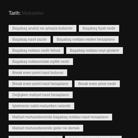
Tarih:
Makaleler
Başabaş analizi ne amaçla kullanılır
Başabaş fiyatı nedir
Başabaş nasıl yazılır
Başabaş noktası neden hesaplanır
Başabaş noktası nedir iktisat
Başabaş noktası neyi gösterir
Başabaş noktasındaki eşitlik nedir
Break even point nasıl bulunur
Break even point nasıl hesaplanır
Break even price nedir
Değişken maliyet nasıl hesaplanır
İşletmenin sabit maliyetleri nelerdir
Maliyet muhasebesinde başabaş noktası nasıl hesaplanır
Maliyet muhasebesinde gider ne demek