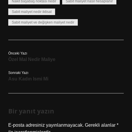
Nakit başabaş noktası nedir
Sabit maliyet nasıl hesaplanır
Sabit maliyet nedir iktisat
Sabit maliyet ve değişken maliyet nedir
Önceki Yazı
Özel Mal Nedir Maliye
Sonraki Yazı
Asu Kadın Ismi Mi
Bir yanıt yazın
E-posta adresiniz yayınlanmayacak.
Gerekli alanlar
*