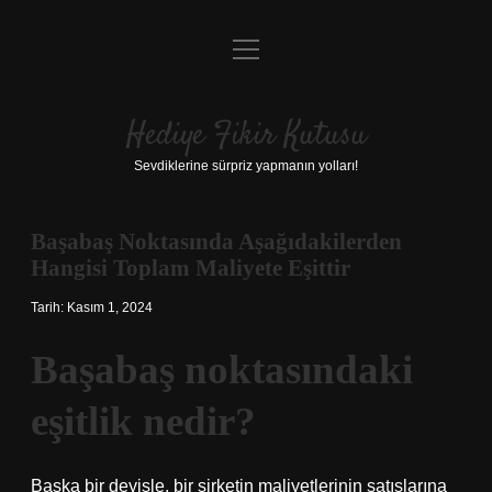
menüyü
Anasayfa
aç
Gizlilik Politikası
Hediye Fikir Kutusu
Yasal Uyarı
Sevdiklerine sürpriz yapmanın yolları!
Hakkımızda
Başabaş Noktasında Aşağıdakilerden
Hangisi Toplam Maliyete Eşittir
Tarih: Kasım 1, 2024
Başabaş noktasındaki
eşitlik nedir?
Başka bir deyişle, bir şirketin maliyetlerinin satışlarına