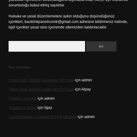
sorumluluğu kabul etmiş sayılırlar.
Hukuka ve yasal düzenlemelere aykırı olduğunu düşündüğünüz
içerikleri,
backlinkpanelicomtr@gmail.com
adresine bildirmeniz halinde,
ilgili içerikler yasal süre içerisinde sitemizden kaldırılacaktır.
Arama
Son yorumlar
Yapay Kalp Takılan Hasta Kaç Yıl Yaşar
için
admin
Yapay Kalp Takılan Hasta Kaç Yıl Yaşar
için
Alpay
Temmuz 4 Hangi
için
admin
Temmuz 4 Hangi
için
Ilgaz
Laboratuvarda Çalışmak Için Ne Okumalı
için
admin