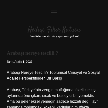
menüyü
Anasayfa
aç
Gizlilik Politikası
Hediye Fikir Kutusu
Yasal Uyarı
Sevdiklerine sürpriz yapmanın yolları!
Hakkımızda
Arabaşı nereye tescilli ?
Tarih: Aralık 1, 2025
Arabaşı Nereye Tescilli? Toplumsal Cinsiyet ve Sosyal
Adalet Perspektifinden Bir Bakış
Arabaşı, Türkiye’nin zengin mutfağında, özellikle kış
aylarında öne çıkan, sıcak ve besleyici bir yemektir.
Ama bu geleneksel yemeğin sadece lezzeti değil, aynı
zamanda toplumdaki kökeni, kadınların mutfakta