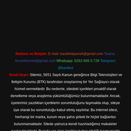
xpergir.net
Reklam ve İletişim:
E-mail:
backlinkpaneli@gmail.com
Teams:
forumhizmeti@gmail.com
Whatsapp: 0262 606 0 726
Telegram:
@karabul
Yasal Uyarı:
Sitemiz, 5651 Sayılı Kanun gereğince Bilgi Teknolojileri ve
İletişim Kurumu (BTK) tarafından onaylanmış bir Yer Sağlayıcı olarak
hizmet vermektedir. Bu nedenle, sitedeki içerikleri proaktif olarak
denetleme veya araştırma yükümlülüğümüz bulunmamaktadır. Ancak,
üyelerimiz yazdıkları içeriklerin sorumluluğunu taşımakta olup, siteye
üye olarak bu sorumluluğu kabul etmiş sayılırlar. Bu internet sitesi,
herhangi bir marka, kurum veya şahıs şirketi ile hiçbir bağlantısı
bulunmamaktadır. Sitede yalnızca kendi hazırladığımız makaleler