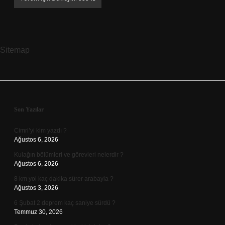
Sitemap
Sidebar
Son Yazılar
Cimri’yi kim yazdı ?
Ağustos 6, 2026
Kulağın bölümleri ve görevleri nelerdir ?
Ağustos 6, 2026
8 km yol kaç dakika sürer arabayla ?
Ağustos 3, 2026
6 Şubat 2 deprem kaç saniye sürdü ?
Temmuz 30, 2026