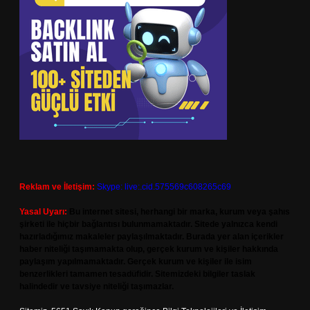
Reklam ve İletişim:
Skype: live:.cid.575569c608265c69
Yasal Uyarı:
Bu internet sitesi, herhangi bir marka, kurum veya şahıs
şirketi ile hiçbir bağlantısı bulunmamaktadır. Sitede yalnızca kendi
hazırladığımız makaleler paylaşılmaktadır. Burada yer alan içerikler
haber niteliği taşımamakta olup, gerçek kurum ve kişiler hakkında
paylaşım yapılmamaktadır. Gerçek kurum ve kişiler ile isim
benzerlikleri tamamen tesadüfidir. Sitemizdeki bilgiler taslak
halindedir ve tavsiye niteliği taşımazlar.