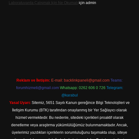
Laboratuvarda Çalışmak Için Ne Okumalı
için
admin
.net
Reklam ve İletişim:
E-mail:
backlinkpaneli@gmail.com
Teams:
forumhizmeti@gmail.com
Whatsapp: 0262 606 0 726
Telegram:
@karabul
Yasal Uyarı:
Sitemiz, 5651 Sayılı Kanun gereğince Bilgi Teknolojileri ve
İletişim Kurumu (BTK) tarafından onaylanmış bir Yer Sağlayıcı olarak
hizmet vermektedir. Bu nedenle, sitedeki içerikleri proaktif olarak
denetleme veya araştırma yükümlülüğümüz bulunmamaktadır. Ancak,
üyelerimiz yazdıkları içeriklerin sorumluluğunu taşımakta olup, siteye