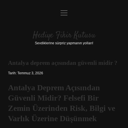
menüyü
Anasayfa
aç
Gizlilik Politikası
Hediye Fikir Kutusu
Yasal Uyarı
Sevdiklerine sürpriz yapmanın yolları!
Hakkımızda
Antalya deprem açısından güvenli midir ?
Tarih: Temmuz 3, 2026
Antalya Deprem Açısından
Güvenli Midir? Felsefi Bir
Zemin Üzerinden Risk, Bilgi ve
Varlık Üzerine Düşünmek