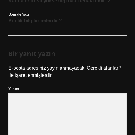
Kanda eritrosit yüksekliği nasıl tedavi edilir ?
Sonraki Yazı
Kimlik bilgiler nelerdir ?
Bir yanıt yazın
E-posta adresiniz yayınlanmayacak.
Gerekli alanlar
*
ile işaretlenmişlerdir
Yorum