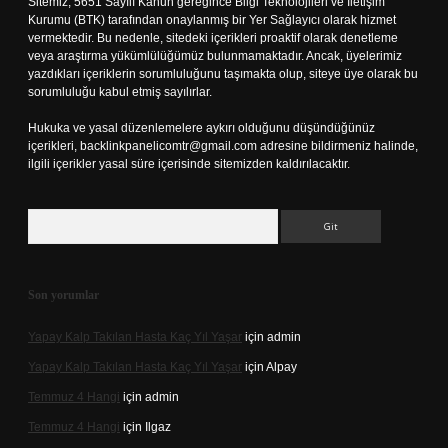
Sitemiz, 5651 Sayılı Kanun gereğince Bilgi Teknolojileri ve İletişim
Kurumu (BTK) tarafından onaylanmış bir Yer Sağlayıcı olarak hizmet
vermektedir. Bu nedenle, sitedeki içerikleri proaktif olarak denetleme
veya araştırma yükümlülüğümüz bulunmamaktadır. Ancak, üyelerimiz
yazdıkları içeriklerin sorumluluğunu taşımakta olup, siteye üye olarak bu
sorumluluğu kabul etmiş sayılırlar.
Hukuka ve yasal düzenlemelere aykırı olduğunu düşündüğünüz
içerikleri,
backlinkpanelicomtr@gmail.com
adresine bildirmeniz halinde,
ilgili içerikler yasal süre içerisinde sitemizden kaldırılacaktır.
Arama
Son yorumlar
Yapay Kalp Takılan Hasta Kaç Yıl Yaşar
için
admin
Yapay Kalp Takılan Hasta Kaç Yıl Yaşar
için
Alpay
Temmuz 4 Hangi
için
admin
Temmuz 4 Hangi
için
Ilgaz