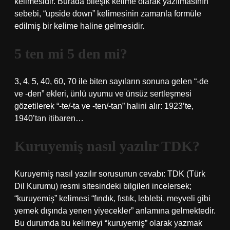
kelimesidir. Burada bileşik kelime olarak yazılmasının
sebebi, “upside down” kelimesinin zamanla formüle
edilmiş bir kelime haline gelmesidir.
5 ten mi 5 den mi?
3, 4, 5, 40, 60, 70 ile biten sayıların sonuna gelen “-de
ve -den” ekleri, ünlü uyumu ve ünsüz sertleşmesi
gözetilerek “-te/-ta ve -ten/-tan” halini alır: 1923’te,
1940’tan itibaren…
Kuruyemiş nasıl yazılır TDK?
Kuruyemiş nasıl yazılır sorusunun cevabı: TDK (Türk
Dil Kurumu) resmi sitesindeki bilgileri incelersek;
“kuruyemiş” kelimesi “fındık, fıstık, leblebi, meyveli gibi
yemek dışında yenen yiyecekler” anlamına gelmektedir.
Bu durumda bu kelimeyi “kuruyemiş” olarak yazmak