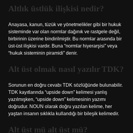
Altlık üstlük ilişkisi nedir?
Anayasa, kanun, tüzük ve yönetmelikler gibi bir hukuk
sisteminde var olan normlar dağınık ve rastgele değil,
birbirinin üzerine bindirilmiştir. Bu normlar arasında bir
üst-üst ilişkisi vardır. Buna “normlar hiyerarşisi” veya
“hukuk sisteminin piramidi” denir.
Alt üst olmak nasıl yazılır TDK?
Sorunun en doğru cevabı TDK sözlüğünde bulunabilir.
TDK kayıtlarında “upside down” kelimesi yanlış
yazılmışken, “upside down” kelimesinin yazımı
doğrudur. NOUN olarak doğru yazılan kelime, her
yaştan insanın sıklıkla kullandığı bir bileşik kelimedir.
Alt üst mü alt üst mü?