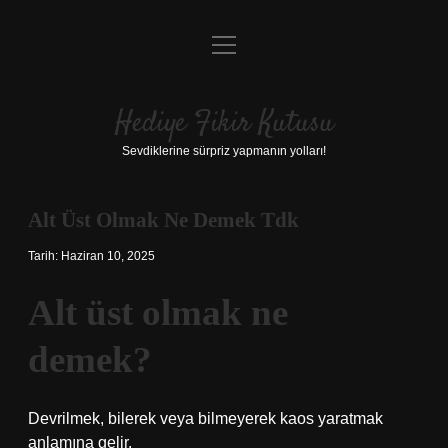
menüyü
Anasayfa
aç
Gizlilik Politikası
Hediye Fikir Kutusu
Yasal Uyarı
Sevdiklerine sürpriz yapmanın yolları!
Hakkımızda
Alt Üst Olmak Ne Demek Tdk
Tarih: Haziran 10, 2025
Alt üst olmak ne
demek?
Devrilmek, bilerek veya bilmeyerek kaos yaratmak
anlamına gelir.