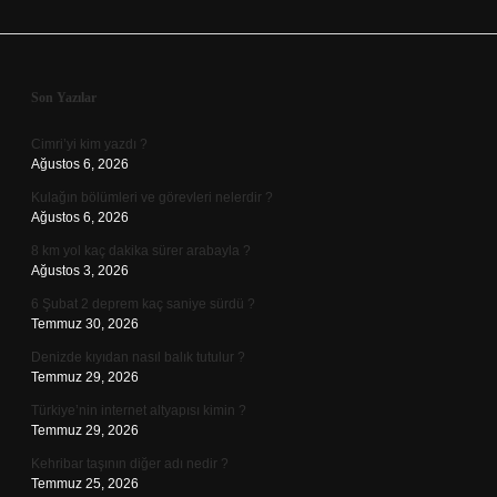
Sidebar
Son Yazılar
Cimri’yi kim yazdı ?
Ağustos 6, 2026
Kulağın bölümleri ve görevleri nelerdir ?
Ağustos 6, 2026
8 km yol kaç dakika sürer arabayla ?
Ağustos 3, 2026
6 Şubat 2 deprem kaç saniye sürdü ?
Temmuz 30, 2026
Denizde kıyıdan nasıl balık tutulur ?
Temmuz 29, 2026
Türkiye’nin internet altyapısı kimin ?
Temmuz 29, 2026
Kehribar taşının diğer adı nedir ?
Temmuz 25, 2026