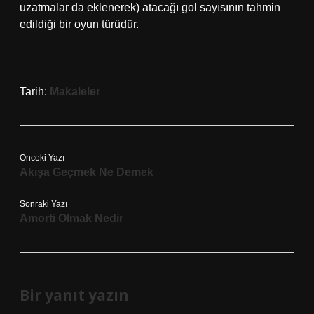
uzatmalar da eklenerek) atacağı gol sayısının tahmin
edildiği bir oyun türüdür.
Tarih:
Makaleler
Önceki Yazı
Akışa Geçmek Ne Demek
Sonraki Yazı
Amorti Olmak Nedir
Bir yanıt yazın