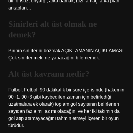
dil; önsöz, önyargı; arka damak, gizli amaç; arka plan,
arkaplan…
Sinirleri alt üst olmak ne
demek?
Birinin sinirlerini bozmak AÇIKLAMANIN AÇIKLAMASI
Çok sinirlenmek; ne yapacağını bilememek.
Alt üst kavramı nedir?
Futbol. Futbol, ​​90 dakikalık bir süre içerisinde (hakemin
90+1, 90+3 gibi kaybedilen zaman için belirlediği
uzatmalara ek olarak) toplam gol sayısının belirlenen
sayıdan fazla mı, az mı olacağını ve her iki takımın da
gol atıp atamayacağını tahmin etmeyi içeren bir oyun
türüdür.