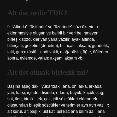
Alt üst nedir TDK?
9. “Altında”, “üstünde” ve “üzerinde” sözcüklerinin
eklenmesiyle oluşan ve belirli bir yeri belirtmeyen
birleşik sözcükler yan yana yazılır: ayak altında,
bilinçaltı, gözetim (denetim), bilinçaltı; akşam, gündelik,
tatil, gerçeküstü, ikindi vakti, olağanüstü, öğle, öğleden
sonra, eylemde, yalan; akşam, akşam vb.
Alt üst olmak birleşik mi?
Başına aşağıdaki, yukarıdaki, ana, ön, arka, arkada,
yan, karşı, içinde, dışında, ortada, büyük, küçük, sağ,
sol, ileri, bir, iki, tek, çok, çift sözcükleri eklenerek
oluşturulan bileşik sözcükler ve terimler ayrı ayrı yazılır:
alt kurul, alt başlık; üst kat, üst kat; ana bilim dalı, ana