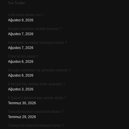
Sidebar
Son Yazılar
Umit Aktas doktor mu ?
Ağustos 9, 2026
Kurşun maddesi nerede bulunur ?
Ağustos 7, 2026
Kredi kartı ne kadar komisyon keser ?
Ağustos 7, 2026
Cimri’yi kim yazdı ?
Ağustos 6, 2026
Kulağın bölümleri ve görevleri nelerdir ?
Ağustos 6, 2026
8 km yol kaç dakika sürer arabayla ?
Ağustos 3, 2026
6 Şubat 2 deprem kaç saniye sürdü ?
Temmuz 30, 2026
Denizde kıyıdan nasıl balık tutulur ?
Temmuz 29, 2026
Türkiye’nin internet altyapısı kimin ?