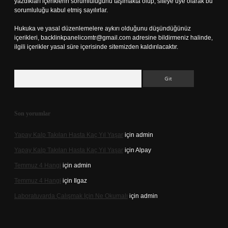
yazdıkları içeriklerin sorumluluğunu taşımakta olup, siteye üye olarak bu
sorumluluğu kabul etmiş sayılırlar.
Hukuka ve yasal düzenlemelere aykırı olduğunu düşündüğünüz
içerikleri,
backlinkpanelicomtr@gmail.com
adresine bildirmeniz halinde,
ilgili içerikler yasal süre içerisinde sitemizden kaldırılacaktır.
Arama
Son yorumlar
Yapay Kalp Takılan Hasta Kaç Yıl Yaşar
için
admin
Yapay Kalp Takılan Hasta Kaç Yıl Yaşar
için
Alpay
Temmuz 4 Hangi
için
admin
Temmuz 4 Hangi
için
Ilgaz
Laboratuvarda Çalışmak Için Ne Okumalı
için
admin