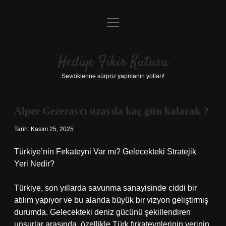
menüyü
Anasayfa
aç
Gizlilik Politikası
Hediye Fikir Kutusu
Yasal Uyarı
Sevdiklerine sürpriz yapmanın yolları!
Hakkımızda
Alper Gezeravcı uzayda kaç gün kalacak ?
Tarih: Kasım 25, 2025
Türkiye’nin Fırkateyni Var mı? Gelecekteki Stratejik
Yeri Nedir?
Türkiye, son yıllarda savunma sanayisinde ciddi bir
atılım yapıyor ve bu alanda büyük bir vizyon geliştirmiş
durumda. Gelecekteki deniz gücünü şekillendiren
unsurlar arasında, özellikle Türk fırkateynlerinin yerinin