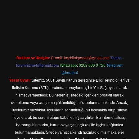
xpergir.net
Reklam ve İletişim:
E-mail:
backlinkpaneli@gmail.com
Teams:
forumhizmeti@gmail.com
Whatsapp: 0262 606 0 726
Telegram:
@karabul
Yasal Uyarı:
Sitemiz, 5651 Sayılı Kanun gereğince Bilgi Teknolojileri ve
İletişim Kurumu (BTK) tarafından onaylanmış bir Yer Sağlayıcı olarak
hizmet vermektedir. Bu nedenle, sitedeki içerikleri proaktif olarak
denetleme veya araştırma yükümlülüğümüz bulunmamaktadır. Ancak,
üyelerimiz yazdıkları içeriklerin sorumluluğunu taşımakta olup, siteye
üye olarak bu sorumluluğu kabul etmiş sayılırlar. Bu internet sitesi,
herhangi bir marka, kurum veya şahıs şirketi ile hiçbir bağlantısı
bulunmamaktadır. Sitede yalnızca kendi hazırladığımız makaleler