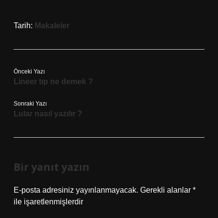
Tarih:
Makaleler
Önceki Yazı
Lineer tıp ne demek ?
Sonraki Yazı
Lular nasıl yazılır ?
Bir yanıt yazın
E-posta adresiniz yayınlanmayacak.
Gerekli alanlar
*
ile işaretlenmişlerdir