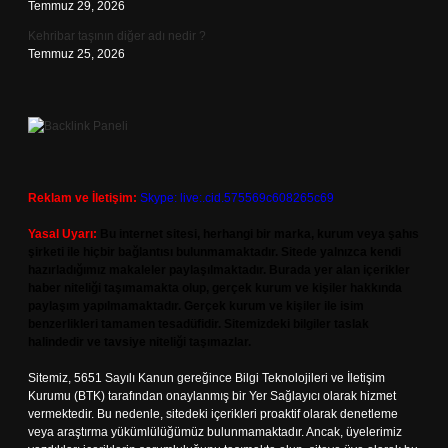
Temmuz 29, 2026
Kehribar taşının diğer adı nedir ?
Temmuz 25, 2026
Reklam ve İletişim:
Skype: live:.cid.575569c608265c69
Yasal Uyarı:
Bu internet sitesi, herhangi bir marka, kurum veya şahıs
şirketi ile hiçbir bağlantısı bulunmamaktadır. Sitede yalnızca kendi
hazırladığımız makaleler paylaşılmaktadır. Burada yer alan içerikler
haber niteliği taşımamakta olup, gerçek kurum ve kişiler hakkında
paylaşım yapılmamaktadır. Gerçek kurum ve kişiler ile isim
benzerlikleri tamamen tesadüfidir. Sitemizdeki bilgiler taslak
halindedir ve tavsiye niteliği taşımazlar.
Sitemiz, 5651 Sayılı Kanun gereğince Bilgi Teknolojileri ve İletişim
Kurumu (BTK) tarafından onaylanmış bir Yer Sağlayıcı olarak hizmet
vermektedir. Bu nedenle, sitedeki içerikleri proaktif olarak denetleme
veya araştırma yükümlülüğümüz bulunmamaktadır. Ancak, üyelerimiz