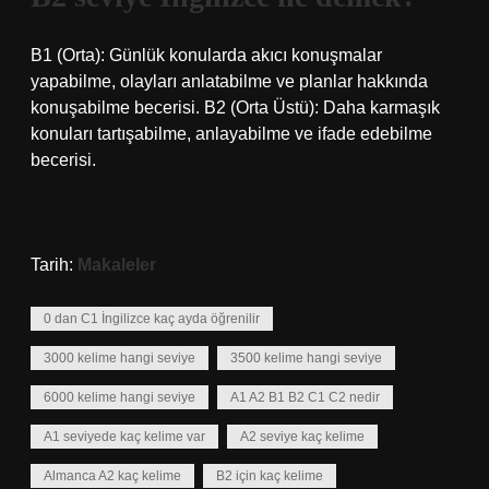
B1 (Orta): Günlük konularda akıcı konuşmalar
yapabilme, olayları anlatabilme ve planlar hakkında
konuşabilme becerisi. B2 (Orta Üstü): Daha karmaşık
konuları tartışabilme, anlayabilme ve ifade edebilme
becerisi.
Tarih:
Makaleler
0 dan C1 İngilizce kaç ayda öğrenilir
3000 kelime hangi seviye
3500 kelime hangi seviye
6000 kelime hangi seviye
A1 A2 B1 B2 C1 C2 nedir
A1 seviyede kaç kelime var
A2 seviye kaç kelime
Almanca A2 kaç kelime
B2 için kaç kelime