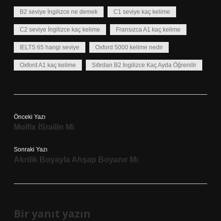
B2 seviye İngilizce ne demek
C1 seviye kaç kelime
C2 seviye İngilizce kaç kelime
Fransızca A1 kaç kelime
IELTS 65 hangi seviye
Oxford 5000 kelime nedir
Oxford A1 kaç kelime
Sıfırdan B2 İngilizce Kaç Ayda Öğrenilir
Önceki Yazı
Molfix İSrailin Mi
Sonraki Yazı
Akrilik Boyayla Ahşap Boyanır Mı
Bir yanıt yazın