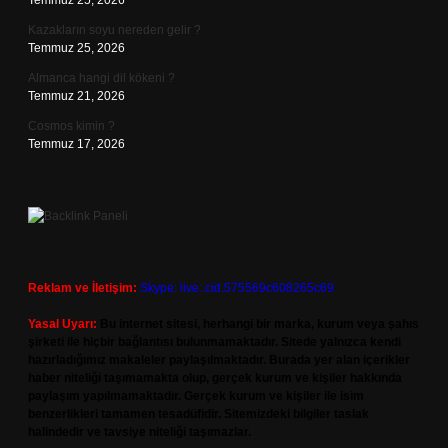
Temmuz 25, 2026
Kazakların soyu nereden gelir ?
Temmuz 25, 2026
Almanca hangi dil kökeni ?
Temmuz 21, 2026
Cosmos kimin ?
Temmuz 17, 2026
Reklam ve İletişim:
Skype: live:.cid.575569c608265c69
Yasal Uyarı:
Bu internet sitesi, herhangi bir marka, kurum veya şahıs
şirketi ile hiçbir bağlantısı bulunmamaktadır. Sitede yalnızca kendi
hazırladığımız makaleler paylaşılmaktadır. Burada yer alan içerikler
haber niteliği taşımamakta olup, gerçek kurum ve kişiler hakkında
paylaşım yapılmamaktadır. Gerçek kurum ve kişiler ile isim
benzerlikleri tamamen tesadüfidir. Sitemizdeki bilgiler taslak
halindedir ve tavsiye niteliği taşımazlar.