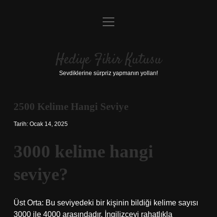
menüyü
Anasayfa
aç
Gizlilik Politikası
Hediye Fikir Kutusu
Yasal Uyarı
Sevdiklerine sürpriz yapmanın yolları!
Hakkımızda
2500 Kelime Hangi Seviye
Tarih: Ocak 14, 2025
3000 kelime hangi
seviye?
Üst Orta: Bu seviyedeki bir kişinin bildiği kelime sayısı
3000 ile 4000 arasındadır. İngilizceyi rahatlıkla