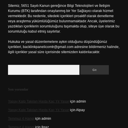
Sitemiz, 5651 Sayılı Kanun gereğince Bilgi Teknolojileri ve İletişim
Kurumu (BTK) tarafından onaylanmış bir Yer Sağlayıcı olarak hizmet
vermektedir. Bu nedenle, sitedeki içerikleri proaktif olarak denetleme
veya araştırma yükümlülüğümüz bulunmamaktadır. Ancak, üyelerimiz
yazdıkları içeriklerin sorumluluğunu taşımakta olup, siteye üye olarak bu
sorumluluğu kabul etmiş sayılırlar.
Hukuka ve yasal düzenlemelere aykırı olduğunu düşündüğünüz
içerikleri,
backlinkpanelicomtr@gmail.com
adresine bildirmeniz halinde,
ilgili içerikler yasal süre içerisinde sitemizden kaldırılacaktır.
Arama
Son yorumlar
Yapay Kalp Takılan Hasta Kaç Yıl Yaşar
için
admin
Yapay Kalp Takılan Hasta Kaç Yıl Yaşar
için
Alpay
Temmuz 4 Hangi
için
admin
Temmuz 4 Hangi
için
Ilgaz