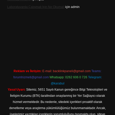
Laboratuvarda Çalışmak Için Ne Okumalı
için
admin
xpergir.net
Reklam ve İletişim:
E-mail:
backlinkpaneli@gmail.com
Teams:
forumhizmeti@gmail.com
Whatsapp: 0262 606 0 726
Telegram:
@karabul
Yasal Uyarı:
Sitemiz, 5651 Sayılı Kanun gereğince Bilgi Teknolojileri ve
İletişim Kurumu (BTK) tarafından onaylanmış bir Yer Sağlayıcı olarak
hizmet vermektedir. Bu nedenle, sitedeki içerikleri proaktif olarak
denetleme veya araştırma yükümlülüğümüz bulunmamaktadır. Ancak,
üyelerimiz yazdıkları içeriklerin sorumluluğunu taşımakta olup, siteye