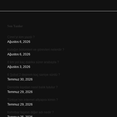
Sidebar
Son Yazılar
Cimri’yi kim yazdı ?
Ağustos 6, 2026
Kulağın bölümleri ve görevleri nelerdir ?
Ağustos 6, 2026
8 km yol kaç dakika sürer arabayla ?
Ağustos 3, 2026
6 Şubat 2 deprem kaç saniye sürdü ?
Temmuz 30, 2026
Denizde kıyıdan nasıl balık tutulur ?
Temmuz 29, 2026
Türkiye’nin internet altyapısı kimin ?
Temmuz 29, 2026
Kehribar taşının diğer adı nedir ?