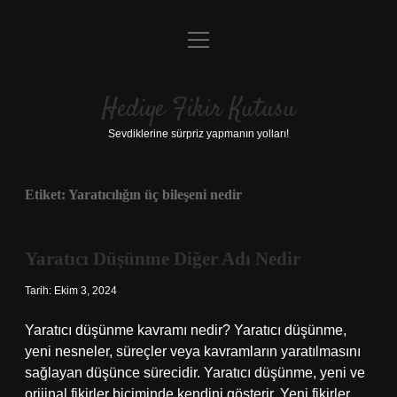
menüyü
Anasayfa
aç
Gizlilik Politikası
Hediye Fikir Kutusu
Yasal Uyarı
Sevdiklerine sürpriz yapmanın yolları!
Hakkımızda
Etiket:
Yaratıcılığın üç bileşeni nedir
Yaratıcı Düşünme Diğer Adı Nedir
Tarih: Ekim 3, 2024
Yaratıcı düşünme kavramı nedir? Yaratıcı düşünme,
yeni nesneler, süreçler veya kavramların yaratılmasını
sağlayan düşünce sürecidir. Yaratıcı düşünme, yeni ve
orijinal fikirler biçiminde kendini gösterir. Yeni fikirler