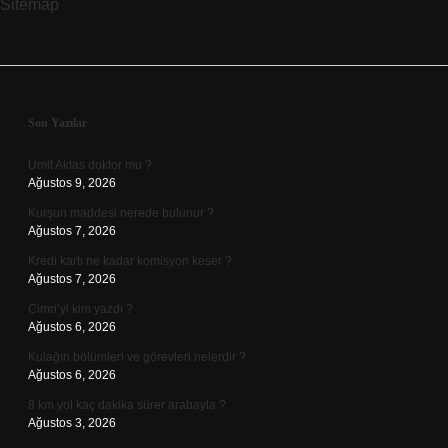
Sitemap
Sidebar
Son Yazılar
Umit Aktas doktor mu ?
Ağustos 9, 2026
Kurşun maddesi nerede bulunur ?
Ağustos 7, 2026
Kredi kartı ne kadar komisyon keser ?
Ağustos 7, 2026
Cimri’yi kim yazdı ?
Ağustos 6, 2026
Kulağın bölümleri ve görevleri nelerdir ?
Ağustos 6, 2026
8 km yol kaç dakika sürer arabayla ?
Ağustos 3, 2026