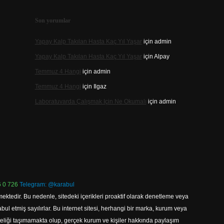
Son yorumlar
Yapay Kalp Takılan Hasta Kaç Yıl Yaşar
için
admin
Yapay Kalp Takılan Hasta Kaç Yıl Yaşar
için
Alpay
Temmuz 4 Hangi
için
admin
Temmuz 4 Hangi
için
Ilgaz
Laboratuvarda Çalışmak Için Ne Okumalı
için
admin
 0 726
Telegram: @karabul
ektedir. Bu nedenle, sitedeki içerikleri proaktif olarak denetleme veya
 etmiş sayılırlar. Bu internet sitesi, herhangi bir marka, kurum veya
niteliği taşımamakta olup, gerçek kurum ve kişiler hakkında paylaşım