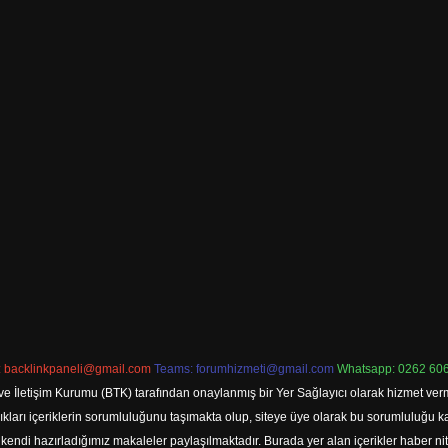
:
backlinkpaneli@gmail.com
Teams:
forumhizmeti@gmail.com
Whatsapp: 0262 606
ve İletişim Kurumu (BTK) tarafından onaylanmış bir Yer Sağlayıcı olarak hizmet verm
rı içeriklerin sorumluluğunu taşımakta olup, siteye üye olarak bu sorumluluğu kabul
a kendi hazırladığımız makaleler paylaşılmaktadır. Burada yer alan içerikler haber 