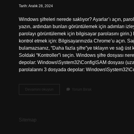
Tarih: Aralık 28, 2024
Windows şifreleri nerede saklıyor? Ayarlar’ı açın, pa
yazın, ardından bunları görüntülemek için adımları izl
parolayı görüntülemek için bilgisayar parolasını girin.) 
kontrol etmek için: Bilgisayarınızda Chrome’u açın. Sağ 
bulamazsanız, “Daha fazla şifre”ye tıklayın ve sağ üst 
Soldaki “Kontroller”i seçin. Windows şifre dosyası ner
depolar: Windows\System32\Config\SAM dosyası (uzan
parolalarını 3 dosyada depolar: Windows\System32\C
Windows
Devamını okuyun
Yorum Bırak
Şifreleri
Nerede
Saklar
Sitemap