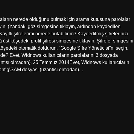
rolaların nerede olduğunu bulmak için arama kutusuna parolalar
eyin. (Yandaki göz simgesine tıklayın, ardından kaydedilen
Kayıtlı şifrelerimi nerede bulabilirim? Kaydedilmiş şifrelerinizi
üst köşedeki profil şifresi simgesine tıklayın. Şifreler simgesini
köşedeki otomatik doldurun. “Google Şifre Yöneticisi”ni seçin.
ede? Evet, Widnows kullanıcıların parolalarını 3 dosyada
tısı olmadan). 25 Temmuz 2014Evet, Widnows kullanıcıların
onfig\SAM dosyası (uzantısı olmadan).…