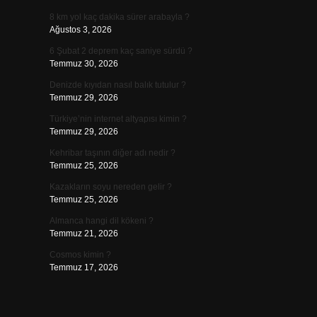
8 km yol kaç dakika sürer arabayla ?
Ağustos 3, 2026
6 Şubat 2 deprem kaç saniye sürdü ?
Temmuz 30, 2026
Denizde kıyıdan nasıl balık tutulur ?
Temmuz 29, 2026
Türkiye’nin internet altyapısı kimin ?
Temmuz 29, 2026
Kehribar taşının diğer adı nedir ?
Temmuz 25, 2026
Kazakların soyu nereden gelir ?
Temmuz 25, 2026
Almanca hangi dil kökeni ?
Temmuz 21, 2026
Cosmos kimin ?
Temmuz 17, 2026