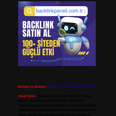
Reklam ve İletişim:
Skype: live:.cid.575569c608265c69
Yasal Uyarı:
Bu internet sitesi, herhangi bir marka,
kurum veya şahıs şirketi ile hiçbir bağlantısı
bulunmamaktadır. Sitede yalnızca kendi hazırladığımız
makaleler paylaşılmaktadır. Burada yer alan içerikler
haber niteliği taşımamakta olup, gerçek kurum ve