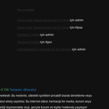
Son yorumlar
Yapay Kalp Takılan Hasta Kaç Yıl Yaşar
için
admin
Yapay Kalp Takılan Hasta Kaç Yıl Yaşar
için
Alpay
Temmuz 4 Hangi
için
admin
Temmuz 4 Hangi
için
Ilgaz
Laboratuvarda Çalışmak Için Ne Okumalı
için
admin
 0 726
Telegram: @karabul
ektedir. Bu nedenle, sitedeki içerikleri proaktif olarak denetleme veya
 etmiş sayılırlar. Bu internet sitesi, herhangi bir marka, kurum veya
niteliği taşımamakta olup, gerçek kurum ve kişiler hakkında paylaşım