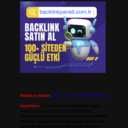
Reklam ve İletişim:
Skype: live:.cid.575569c608265c69
Yasal Uyarı:
Bu internet sitesi, herhangi bir marka,
kurum veya şahıs şirketi ile hiçbir bağlantısı
bulunmamaktadır. Sitede yalnızca kendi hazırladığımız
makaleler paylaşılmaktadır. Burada yer alan içerikler
haber niteliği taşımamakta olup, gerçek kurum ve