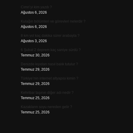
Cimri’yi kim yazdı ?
Ağustos 6, 2026
Kulağın bölümleri ve görevleri nelerdir ?
Ağustos 6, 2026
8 km yol kaç dakika sürer arabayla ?
Ağustos 3, 2026
6 Şubat 2 deprem kaç saniye sürdü ?
Temmuz 30, 2026
Denizde kıyıdan nasıl balık tutulur ?
Temmuz 29, 2026
Türkiye’nin internet altyapısı kimin ?
Temmuz 29, 2026
Kehribar taşının diğer adı nedir ?
Temmuz 25, 2026
Kazakların soyu nereden gelir ?
Temmuz 25, 2026