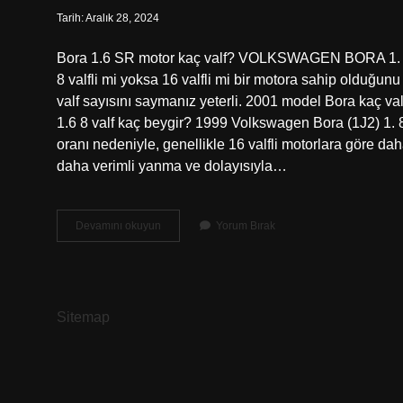
Tarih: Aralık 28, 2024
Bora 1.6 SR motor kaç valf? VOLKSWAGEN BORA 1. Bora
8 valfli mi yoksa 16 valfli mi bir motora sahip olduğ
valf sayısını saymanız yeterli. 2001 model Bora kaç
1.6 8 valf kaç beygir? 1999 Volkswagen Bora (1J2) 1. 8 
oranı nedeniyle, genellikle 16 valfli motorlara göre daha 
daha verimli yanma ve dolayısıyla…
2001
Devamını okuyun
Yorum Bırak
Bora
16
Sr
Motor
Kaç
Sitemap
Valf