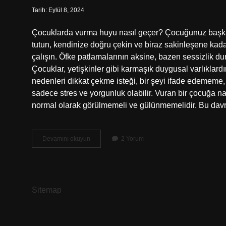
Tarih: Eylül 8, 2024
Çocuklarda vurma huyu nasıl geçer? Çocuğunuz başka 
tutun, kendinize doğru çekin ve biraz sakinleşene kad
çalışın. Öfke patlamalarının aksine, bazen sessizlik 
Çocuklar, yetişkinler gibi karmaşık duygusal varlıklardı
nedenleri dikkat çekme isteği, bir şeyi ifade edememe, 
sadece stres ve yorgunluk olabilir. Vuran bir çocuğa n
normal olarak görülmemeli ve gülünmemelidir. Bu dav
Çocuklarda
Devamını okuyun
2 Yorum
Vurma
Davranışı
Neden
Olur
Sitemap