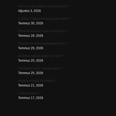
8 km yol kaç dakika sürer arabayla ?
Ağustos 3, 2026
6 Şubat 2 deprem kaç saniye sürdü ?
Temmuz 30, 2026
Denizde kıyıdan nasıl balık tutulur ?
Temmuz 29, 2026
Türkiye’nin internet altyapısı kimin ?
Temmuz 29, 2026
Kehribar taşının diğer adı nedir ?
Temmuz 25, 2026
Kazakların soyu nereden gelir ?
Temmuz 25, 2026
Almanca hangi dil kökeni ?
Temmuz 21, 2026
Cosmos kimin ?
Temmuz 17, 2026