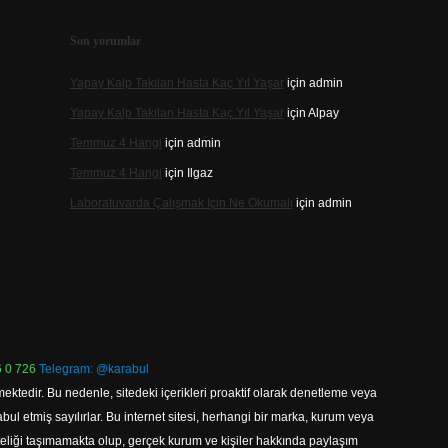
Son yorumlar
Yapay Kalp Takılan Hasta Kaç Yıl Yaşar
için
admin
Yapay Kalp Takılan Hasta Kaç Yıl Yaşar
için
Alpay
Temmuz 4 Hangi
için
admin
Temmuz 4 Hangi
için
Ilgaz
Laboratuvarda Çalışmak Için Ne Okumalı
için
admin
 0 726
Telegram: @karabul
ektedir. Bu nedenle, sitedeki içerikleri proaktif olarak denetleme veya
 etmiş sayılırlar. Bu internet sitesi, herhangi bir marka, kurum veya
niteliği taşımamakta olup, gerçek kurum ve kişiler hakkında paylaşım