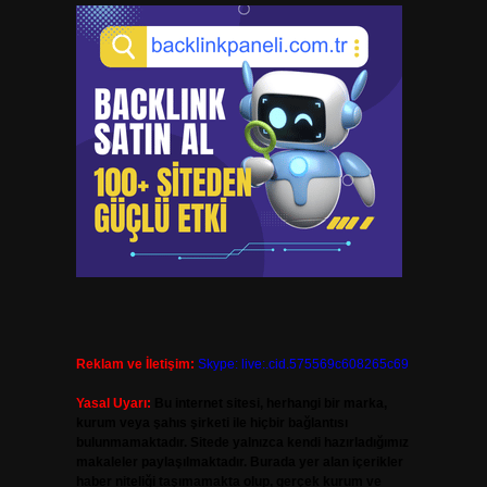
Reklam ve İletişim:
Skype: live:.cid.575569c608265c69
Yasal Uyarı:
Bu internet sitesi, herhangi bir marka,
kurum veya şahıs şirketi ile hiçbir bağlantısı
bulunmamaktadır. Sitede yalnızca kendi hazırladığımız
makaleler paylaşılmaktadır. Burada yer alan içerikler
haber niteliği taşımamakta olup, gerçek kurum ve