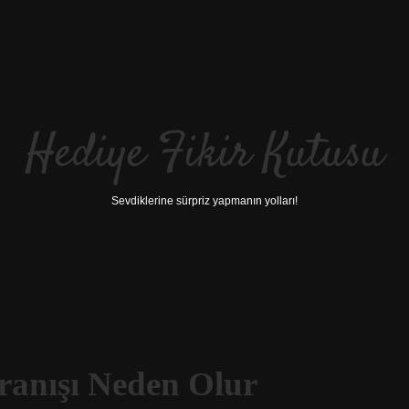
Hediye Fikir Kutusu
Sevdiklerine sürpriz yapmanın yolları!
anışı Neden Olur